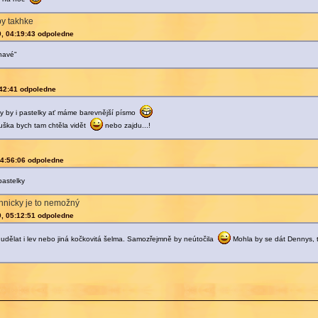
by takhke
9, 04:19:43 odpoledne
havé"
:42:41 odpoledne
čily by i pastelky ať máme barevnější písmo
ouška bych tam chtěla vidět
nebo zajdu...!
04:56:06 odpoledne
pastelky
echnicky je to nemožný
9, 05:12:51 odpoledne
e udělat i lev nebo jiná kočkovitá šelma. Samozřejmně by neútočila
Mohla by se dát Dennys, 