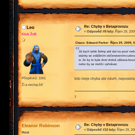
Re: Chyby v Betaprovozu
Leo
«
Odpověď #9 kdy:
Říjen 29, 200
Klub ŽvB
Citace: Edward Parker Říjen 29, 2009, 
Já bych tyhle šelmy atd dal na pouť neb
stánky se zvláštním občerstvením-cukrovin
si, že by to byla dost dobrá zábava-kouz
nebo by se mohli i vyhrávat.
Příspěvků: 1001
toto nieje chyba ale návrh, neposielaj
Ži a nechaj žiť!
‡
Re: Chyby v Betaprovozu
Eleanor Robinson
«
Odpověď #10 kdy:
Říjen 29, 20
Host