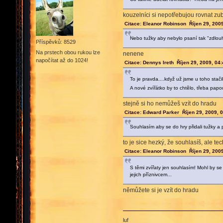
kouzelníci si nepotřebujou rovnat zu
Citace: Eleanor Robinson Říjen 29, 200
Nebo tužky aby nebylo psaní tak "zdlou
Příspěvků: 8529
Na prstech obou rukou lze
nenene
napočítat až do 1024!
Citace: Dennys Ireth Říjen 29, 2009, 04
To je pravda....když už jsme u toho sta
A nové zvířátko by to chtělo, třeba pap
stejně si ho nemůžeš vzít do hradu
Citace: Edward Parker Říjen 29, 2009, 
Souhlasím aby se do hry přidali tužky a 
to je sice hezký, že souhlasíš, ale t
Citace: Eleanor Robinson Říjen 29, 200
S těmi zvířaty jen souhlasím! Mohl by s
jejich příznivcem...
němůžete si je vzít do hradu
luf