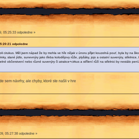
9, 05:25:33 odpoledne »
05:20:21 odpoledne
oli cirukus. Měl jsem nápad že by mohla ve hře nějak v únoru přijet kouzelná pouť, byla by na š
ky, slané jídlo, sunevnýry jako třeba kolodějovy růže, plyšáky, jojo a ostatní suvenýry, střelnice
elné občerstvení nebo různé suvenýry či atrakce+cirkus a střílení růží na střelnici by nestálo pe
te sem návrhy, ale chyby, ktoré ste našli v hre
09, 05:27:38 odpoledne »