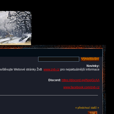
Novinky:
avštěvujte Webové stránky ŽvB
www.zvb.cz
pro nejaktuálnější informace
Discord:
https://discord.gg/NqqGcAA
www.facebook.com/zvb.cz
« předchozí
další »
TISK