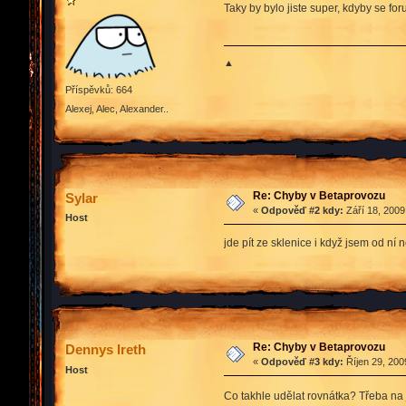
Taky by bylo jiste super, kdyby se 
▲
Příspěvků: 664
Alexej, Alec, Alexander..
Re: Chyby v Betaprovozu
Sylar
«
Odpověď #2 kdy:
Září 18, 2009
Host
jde pít ze sklenice i když jsem od ní 
Re: Chyby v Betaprovozu
Dennys Ireth
«
Odpověď #3 kdy:
Říjen 29, 200
Host
Co takhle udělat rovnátka? Třeba na