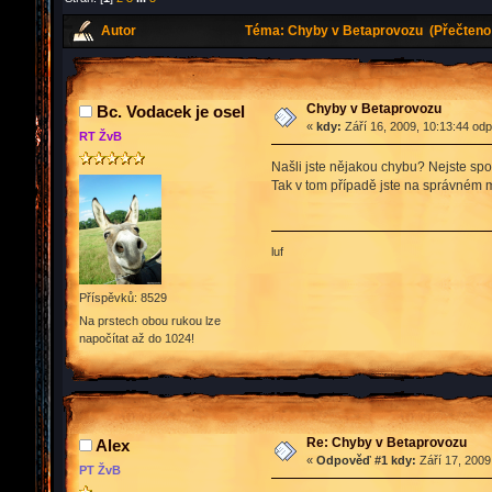
Autor
Téma: Chyby v Betaprovozu (Přečteno 
Chyby v Betaprovozu
Bc. Vodacek je osel
«
kdy:
Září 16, 2009, 10:13:44 od
RT ŽvB
Našli jste nějakou chybu? Nejste spo
Tak v tom případě jste na správném m
luf
Příspěvků: 8529
Na prstech obou rukou lze
napočítat až do 1024!
Re: Chyby v Betaprovozu
Alex
«
Odpověď #1 kdy:
Září 17, 2009
PT ŽvB