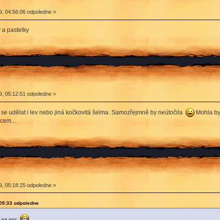
9, 04:56:06 odpoledne »
 a pastelky
9, 05:12:51 odpoledne »
y se udělat i lev nebo jiná kočkovitá šelma. Samozřejmně by neútočila
Mohla by
vcem...
9, 05:18:25 odpoledne »
:09:33 odpoledne
en na noc