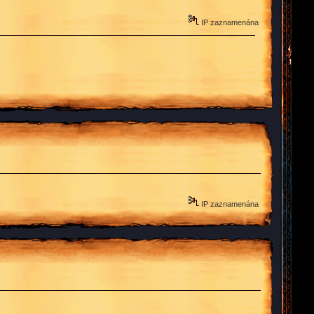
IP zaznamenána
IP zaznamenána