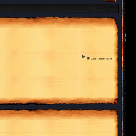
IP zaznamenána