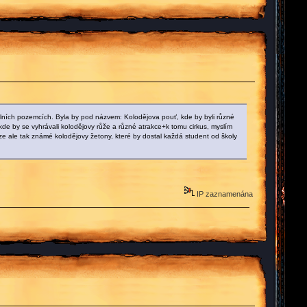
kolních pozemcích. Byla by pod názvem: Kolodějova pouť, kde by byli různé
, kde by se vyhrávali kolodějovy růže a různé atrakce+k tomu cirkus, myslím
níze ale tak známé kolodějovy žetony, které by dostal každá student od školy
IP zaznamenána