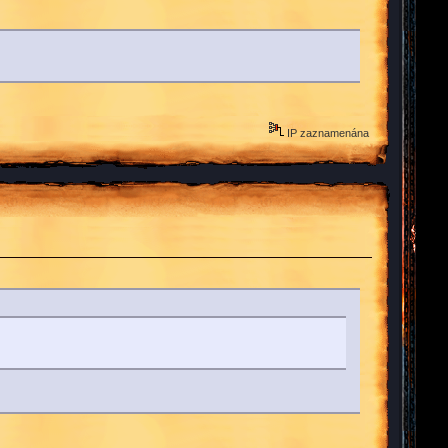
IP zaznamenána