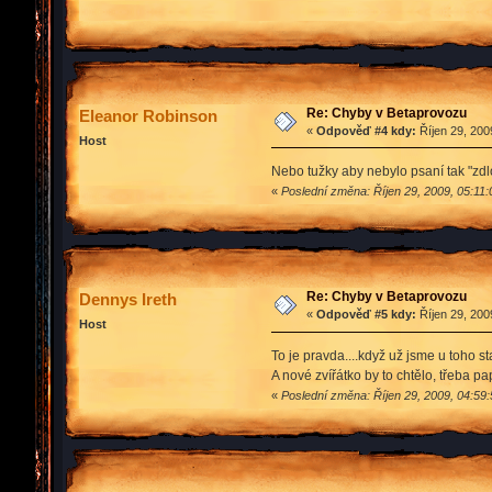
Re: Chyby v Betaprovozu
Eleanor Robinson
«
Odpověď #4 kdy:
Říjen 29, 200
Host
Nebo tužky aby nebylo psaní tak "zd
«
Poslední změna: Říjen 29, 2009, 05:11
Re: Chyby v Betaprovozu
Dennys Ireth
«
Odpověď #5 kdy:
Říjen 29, 200
Host
To je pravda....když už jsme u toho 
A nové zvířátko by to chtělo, třeba 
«
Poslední změna: Říjen 29, 2009, 04:59