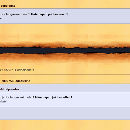
4 odpoledne
jeni s fungováním věcí?
Máte nápad jak hru oživit?
ě!
?
09, 05:28:11 odpoledne »
9, 05:27:38 odpoledne
3:44 odpoledne
okojeni s fungováním věcí?
Máte nápad jak hru oživit?
ístě!