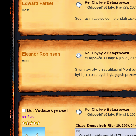
Re: Chyby v Betaprovozu
Edward Parker
«
Odpověď #6 kdy:
Říjen 29, 200
Host
Souhlasím aby se do hry přidali tužky
Re: Chyby v Betaprovozu
Eleanor Robinson
«
Odpověď #7 kdy:
Říjen 29, 200
Host
S těmi zvířaty jen souhlasím! Mohl b
byl fajn ale že bych byla jejich přízni
Re: Chyby v Betaprovozu
Bc. Vodacek je osel
«
Odpověď #8 kdy:
Říjen 29, 200
RT ŽvB
Citace: Dennys Ireth Říjen 29, 2009, 04
Co takhle udělat rovnátka? Třeba na j