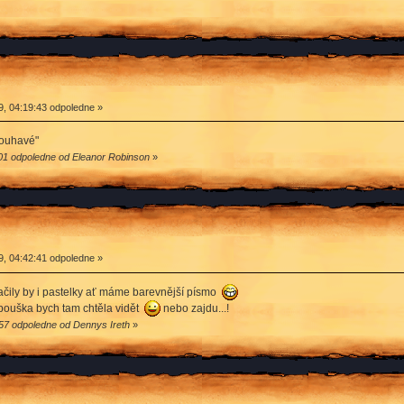
9, 04:19:43 odpoledne »
louhavé"
:01 odpoledne od Eleanor Robinson
»
9, 04:42:41 odpoledne »
stačily by i pastelky ať máme barevnější písmo
papouška bych tam chtěla vidět
nebo zajdu...!
:57 odpoledne od Dennys Ireth
»