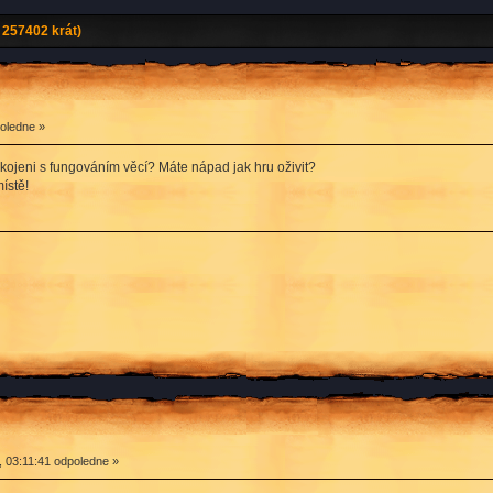
257402 krát)
poledne »
kojeni s fungováním věcí? Máte nápad jak hru oživit?
ístě!
, 03:11:41 odpoledne »