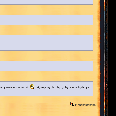
ta by měla vážně radost
Taky nějakej plaz by byl fajn ale že bych byla
IP zaznamenána