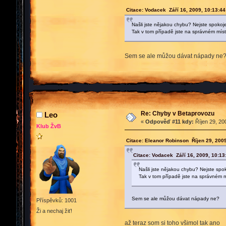
Citace: Vodacek Září 16, 2009, 10:13:4
Našli jste nějakou chybu? Nejste spoko
Tak v tom případě jste na správném míst
Sem se ale můžou dávat nápady ne
Re: Chyby v Betaprovozu
Leo
«
Odpověď #11 kdy:
Říjen 29, 20
Klub ŽvB
Citace: Eleanor Robinson Říjen 29, 200
Citace: Vodacek Září 16, 2009, 10:1
Našli jste nějakou chybu? Nejste sp
Tak v tom případě jste na správném m
Sem se ale můžou dávat nápady ne?
Příspěvků: 1001
Ži a nechaj žiť!
až teraz som si toho všimol tak ano