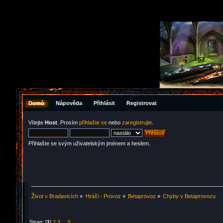
Domů
Nápověda
Přihlásit
Registrovat
Vítejte
Host
. Prosím
přihlašte se
nebo
zaregistrujte
.
Přihlašte se svým uživatelským jménem a heslem.
Život v Bradavicích
»
Hráči - Provoz
»
Betaprovoz
»
Chyby v Betaprovozu
Stran: [
1
]
2
3
...
5