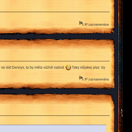
IP zaznamenána
 se dát Dennys, ta by měla vážně radost
Taky nějakej plaz by
IP zaznamenána