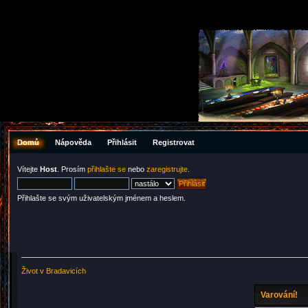
Domů
Nápověda
Přihlásit
Registrovat
Vítejte
Host
. Prosím
přihlašte se
nebo
zaregistrujte
.
Přihlašte se svým uživatelským jménem a heslem.
Život v Bradavicích
Varování!