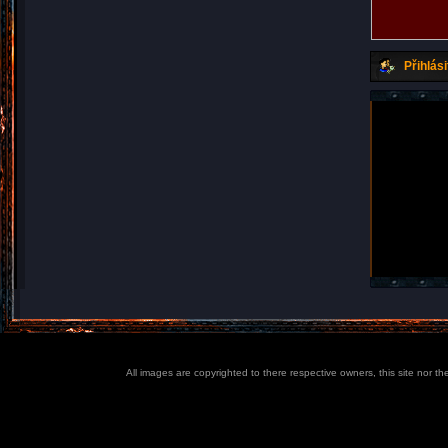
Přihlási
All images are copyrighted to there respective owners, this site nor t