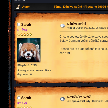
Autor
Téma: Dění ve světě (Přečteno 29026 k
Dění ve světě
Sarah
«
kdy:
Duben 09, 2022, 06:55:05 
RT ŽvB
Chcete vedieť, čo dôležité sa vo sv
Bola v Dennom Veštci dôležitá správa,
Presne pre to bude určená táto sekcia
čas hrať.
Příspěvků: 3225
❄ a nightmare dressed like a
daydream ❄
Re:Dění ve světě
Sarah
«
Odpověď #1 kdy:
Duben 09, 202
RT ŽvB