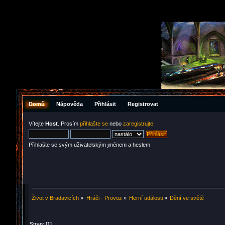
Domů
Nápověda
Přihlásit
Registrovat
Vítejte
Host
. Prosím
přihlašte se
nebo
zaregistrujte
.
Přihlašte se svým uživatelským jménem a heslem.
Život v Bradavicích
»
Hráči - Provoz
»
Herní události
»
Dění ve světě
Stran: [
1
]