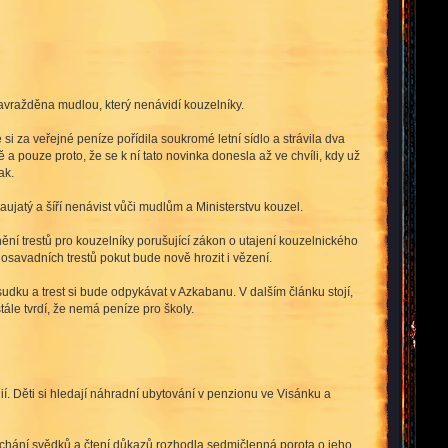
.
avražděna mudlou, který nenávidí kouzelníky.
si za veřejné peníze pořídila soukromé letní sídlo a strávila dva
 pouze proto, že se k ní tato novinka donesla až ve chvíli, kdy už
ak.
jatý a šíří nenávist vůči mudlům a Ministerstvu kouzel.
ní trestů pro kouzelníky porušující zákon o utajení kouzelnického
osavadních trestů pokut bude nově hrozit i vězení.
dku a trest si bude odpykávat v Azkabanu. V dalším článku stojí,
ále tvrdí, že nemá peníze pro školy.
í. Děti si hledají náhradní ubytování v penzionu ve Visánku a
chání svědků a čtení důkazů rozhodla sedmičlenná porota o jeho