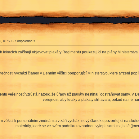
2, 01:50:27 odpoledne »
h lokacích začínají objevovat plakáty Regimentu poukazující na plány Ministerstva
utečnosti vychází článek v Denním věštci podporující Ministerstvo, které tvrzení 
u veřejností vzrůstá natolik, že úřady už plakáty nestíhají odstraňovat samy. V De
veřejnost, aby letáky a plakáty strhávala, pokud na ně nar
 věštci k personálním změnám a v září vychází nový článek upozorňující na skutečn
materiály, které se ve svém podniku rozhodnou vylepit sami majitelé (jmen