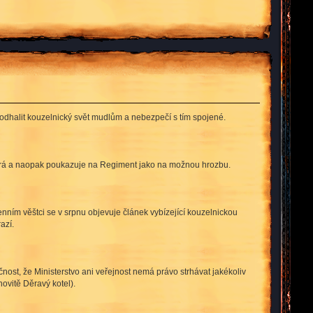
 odhalit kouzelnický svět mudlům a nebezpečí s tím spojené.
popírá a naopak poukazuje na Regiment jako na možnou hrozbu.
nním věštci se v srpnu objevuje článek vybízející kouzelnickou
azí.
ost, že Ministerstvo ani veřejnost nemá právo strhávat jakékoliv
ovitě Děravý kotel).