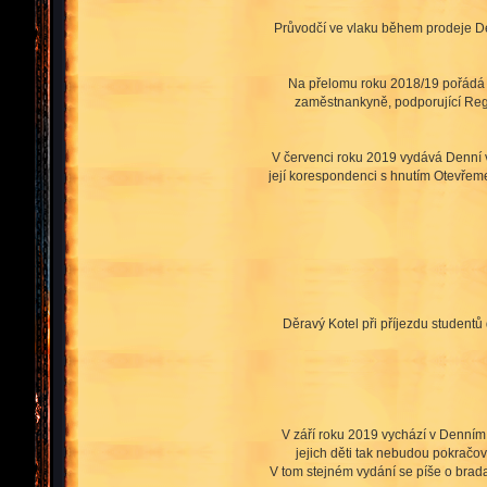
Průvodčí ve vlaku během prodeje Denn
Na přelomu roku 2018/19 pořádá K
zaměstnankyně, podporující Regim
V červenci roku 2019 vydává Denní v
její korespondenci s hnutím Otevřem
Děravý Kotel při příjezdu student
V září roku 2019 vychází v Denním
jejich děti tak nebudou pokračo
V tom stejném vydání se píše o brada