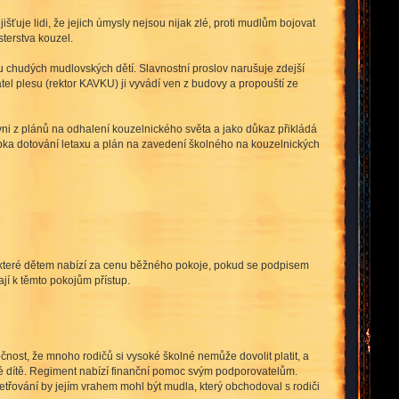
ťuje lidi, že jejich úmysly nejsou nijak zlé, proti mudlům bojovat
terstva kouzel.
 chudých mudlovských dětí. Slavnostní proslov narušuje zdejší
el plesu (rektor KAVKU) ji vyvádí ven z budovy a propouští ze
yni z plánů na odhalení kouzelnického světa a jako důkaz přikládá
pka dotování letaxu a plán na zavedení školného na kouzelnických
, které dětem nabízí za cenu běžného pokoje, pokud se podpisem
jí k těmto pokojům přístup.
nost, že mnoho rodičů si vysoké školné nemůže dovolit platit, a
ždé dítě. Regiment nabízí finanční pomoc svým podporovatelům.
třování by jejím vrahem mohl být mudla, který obchodoval s rodiči