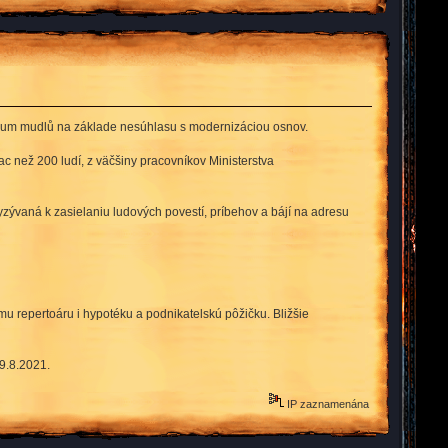
dium mudlů na základe nesúhlasu s modernizáciou osnov.
c než 200 ludí, z väčšiny pracovníkov Ministerstva
zývaná k zasielaniu ludových povestí, príbehov a bájí na adresu
u repertoáru i hypotéku a podnikatelskú pôžičku. Bližšie
9.8.2021.
IP zaznamenána