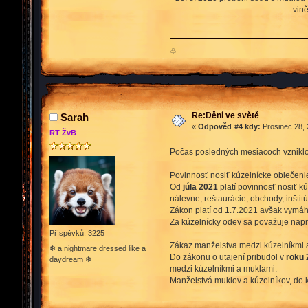
vině
♧
Re:Dění ve světě
Sarah
«
Odpověď #4 kdy:
Prosinec 28, 
RT ŽvB
Počas posledných mesiacoch vzniklo 
Povinnosť nosiť kúzelnícke oblečeni
Od
júla 2021
platí povinnosť nosiť k
nálevne, reštaurácie, obchody, inštitúc
Zákon platí od 1.7.2021 avšak vymáh
Za kúzelnícky odev sa považuje naprík
Příspěvků: 3225
Zákaz manželstva medzi kúzelníkmi 
❄ a nightmare dressed like a
Do zákonu o utajení pribudol v
roku
daydream ❄
medzi kúzelníkmi a muklami.
Manželstvá muklov a kúzelníkov, do 