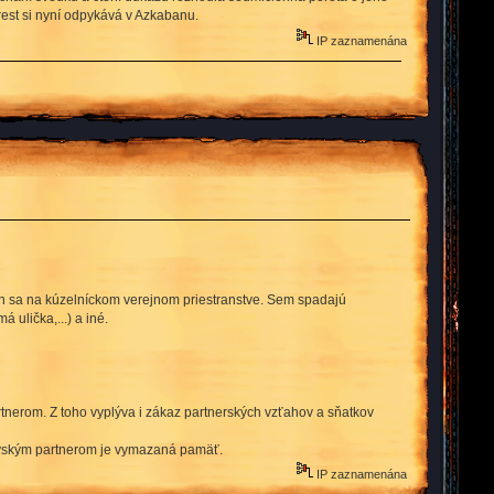
trest si nyní odpykává v Azkabanu.
IP zaznamenána
ich sa na kúzelníckom verejnom priestranstve. Sem spadajú
 ulička,...) a iné.
rtnerom. Z toho vyplýva i zákaz partnerských vzťahov a sňatkov
klovským partnerom je vymazaná pamäť.
IP zaznamenána