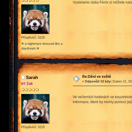
Vysielanie rádia Fénix si môžete nal
Příspěvků: 3225
❄ a nightmare dressed like a
daydream ❄
Re:Dění ve světě
Sarah
«
Odpověď #2 kdy:
Duben 21, 202
RT ŽvB
Ve večerních hodinách se kouzelnick
informace, které by mohly pomoci její
Příspěvků: 3225