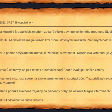
2022, 07:57:39 odpoledne »
r a kouzel v Bradavicích zmodernizovanú výuku povinne volitelného predmetu Stu
adnutiu Ministerstva mágie kúzelníkmi promuklovskými fanatikmi. Zranených bolo via
ť o pomoc s výskumom ludovej kúzelníckej slovesnosti. Kúzelnícka verejnosť je vy
ujú uniformy, od júla dostali pracovníci nový úbor a zvažuje i ďalšie zmeny.
 nové možnosti sporenia ako je termínovaný či sporiaci účet. Tiež pridáva k svojm
mo v banke!
lária ponúka zlavnené zájazdy na týždenný pobyt na ostrove Magos v termíne 3-1
:00:14 odpoledne od Sarah Senter
»