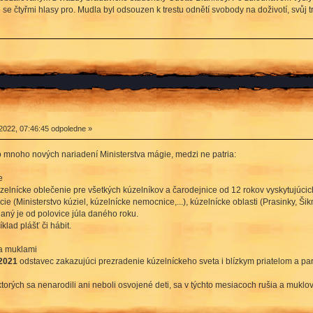
 se čtyřmi hlasy pro. Mudla byl odsouzen k trestu odnětí svobody na doživotí, svůj 
2022, 07:46:45 odpoledne »
mnoho nových nariadení Ministerstva mágie, medzi ne patria:
e
úzelnícke oblečenie pre všetkých kúzelníkov a čarodejnice od 12 rokov vyskytujúc
ie (Ministerstvo kúziel, kúzelnícke nemocnice,...), kúzelnícke oblasti (Prasinky, Šikmá
aný je od polovice júla daného roku.
lad plášť či hábit.
a muklami
 2021
odstavec zakazujúci prezradenie kúzelníckeho sveta i blízkym priatelom a pa
ktorých sa nenarodili ani neboli osvojené deti, sa v týchto mesiacoch rušia a mu