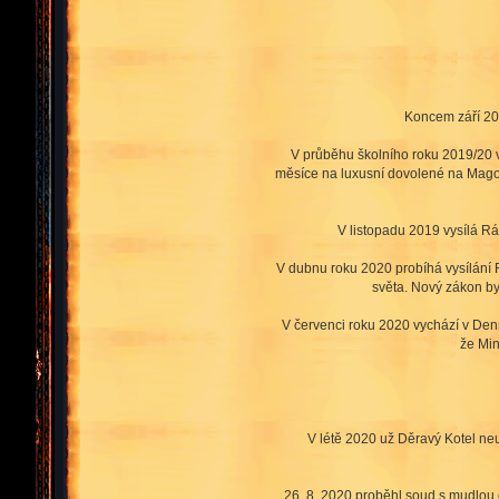
Koncem září 201
V průběhu školního roku 2019/20 v 
měsíce na luxusní dovolené na Magosu
V listopadu 2019 vysílá Rá
V dubnu roku 2020 probíhá vysílání R
světa. Nový zákon by
V červenci roku 2020 vychází v Den
že Min
V létě 2020 už Děravý Kotel neu
26. 8. 2020 proběhl soud s mudlou