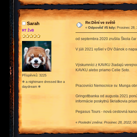
Re:Dění ve světě
Sarah
«
Odpověď #5 kdy:
Prosinec 28, 
RT ŽvB
od septembra 2020 zrušila Škola ča
V júli 2021 vyšiel v DV článok o nap
Výskumníci z KAVKU žiadajú verejnos
KAVKU alebo priamo Celie Soto.
Příspěvků: 3225
❄ a nightmare dressed like a
Pracovníci Nemocnice sv. Munga obnov
daydream ❄
Gringottbanka od augusta 2021 ponúka
informácie poskytnú škriatkovia pria
Pegasus Tours - nová cestovná kance
«
Poslední změna: Prosinec 28, 2022, 08