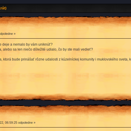
rát)
odpoledne »
ete deje a nemalo by vám uniknúť?
 alebo sa len niečo dôležité udialo, čo by ste mali vedieť?
, ktorá bude prinášať rôzne udalosti z kúzelníckej komunity i muklovského sveta, kt
2, 06:59:25 odpoledne »