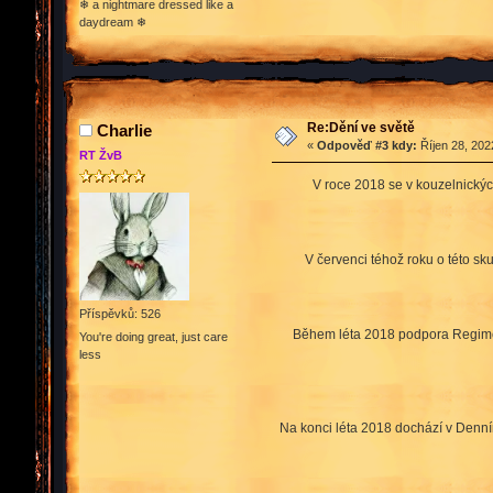
❄ a nightmare dressed like a
daydream ❄
Re:Dění ve světě
Charlie
«
Odpověď #3 kdy:
Říjen 28, 202
RT ŽvB
V roce 2018 se v kouzelnickýc
V červenci téhož roku o této sk
Příspěvků: 526
Během léta 2018 podpora Regiment
You're doing great, just care
less
Na konci léta 2018 dochází v Denním