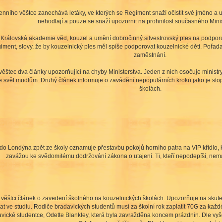
ího věštce zanechává letáky, ve kterých se Regiment snaží očistit své jméno a ujiš
nehodlají a pouze se snaží upozornit na prohnilost současného Minis
rálovská akademie věd, kouzel a umění dobročinný silvestrovský ples na podporu
ent, slovy, že by kouzelnický ples měl spíše podporovat kouzelnické děti. Pořadat
zaměstnání.
ěštec dva články upozorňující na chyby Ministerstva. Jeden z nich osočuje ministr
e svět mudlům. Druhý článek informuje o zavádění nepopulárních kroků jako je sto
školách.
ů do Londýna zpět ze školy oznamuje přestavbu pokojů horního patra na VIP křídlo
zavážou ke svědomitému dodržování zákona o utajení. Ti, kteří nepodepíší, nema
 věštci článek o zavedení školného na kouzelnických školách. Upozorňuje na skuteč
vat ve studiu. Rodiče bradavických studentů musí za školní rok zaplatit 70G za ka
vické studentce, Odette Blankley, která byla zavražděna koncem prázdnin. Dle vyše