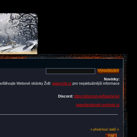
Novinky:
avštěvujte Webové stránky ŽvB
www.zvb.cz
pro nejaktuálnější informace
Discord:
https://discord.gg/NqqGcAA
www.facebook.com/zvb.cz
« předchozí
další »
TISK