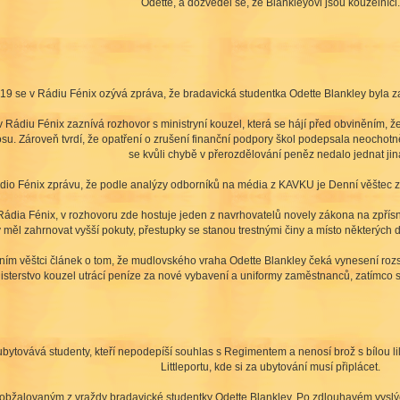
Odette, a dozvěděl se, že Blankleyovi jsou kouzelníci
9 se v Rádiu Fénix ozývá zpráva, že bradavická studentka Odette Blankley byla z
Rádiu Fénix zaznívá rozhovor s ministryní kouzel, která se hájí před obviněním, že 
. Zároveň tvrdí, že opatření o zrušení finanční podpory škol podepsala neochotně a
se kvůli chybě v přerozdělování peněz nedalo jednat jin
dio Fénix zprávu, že podle analýzy odborníků na média z KAVKU je Denní věštec zau
ádia Fénix, v rozhovoru zde hostuje jeden z navrhovatelů novely zákona na zpřísně
 měl zahrnovat vyšší pokuty, přestupky se stanou trestnými činy a místo některých d
ním věštci článek o tom, že mudlovského vraha Odette Blankley čeká vynesení rozsu
isterstvo kouzel utrácí peníze za nové vybavení a uniformy zaměstnanců, zatímco st
bytovává studenty, kteří nepodepíší souhlas s Regimentem a nenosí brož s bílou lili
Littleportu, kde si za ubytování musí připlácet.
 obžalovaným z vraždy bradavické studentky Odette Blankley. Po zdlouhavém vyslý