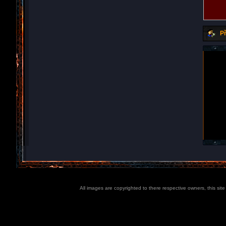
Př
All images are copyrighted to there respective owners, this sit