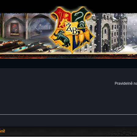
Pravidelně n
ní!