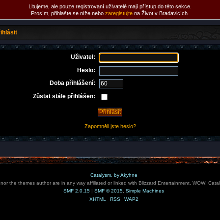
Litujeme, ale pouze registrovaní uživatelé mají přístup do této sekce.
Prosím, přihlašte se níže nebo
zaregistujte
na Život v Bradavicích.
ihlásit
Uživatel:
Heslo:
Doba přihlášení:
Zůstat stále přihlášen:
Zapomněli jste heslo?
Catalysm, by Akyhne
e nor the themes author are in any way affiliated or linked with Blizzard Entertainment, WOW: Cata
SMF 2.0.15
|
SMF © 2015
,
Simple Machines
XHTML
RSS
WAP2