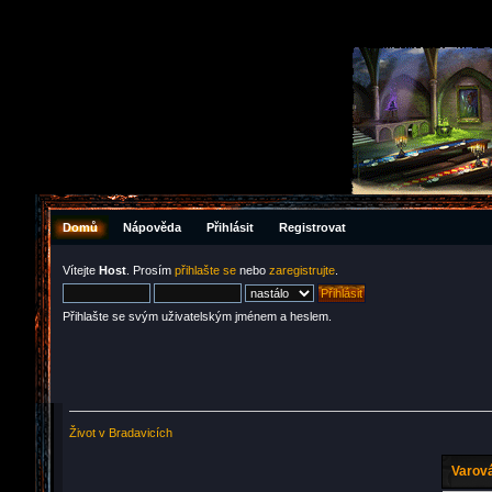
Domů
Nápověda
Přihlásit
Registrovat
Vítejte
Host
. Prosím
přihlašte se
nebo
zaregistrujte
.
Přihlašte se svým uživatelským jménem a heslem.
Život v Bradavicích
Varová