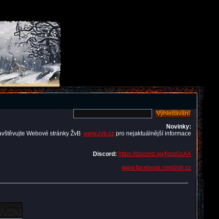
Novinky:
avštěvujte Webové stránky ŽvB
www.zvb.cz
pro nejaktuálnější informace
Discord:
https://discord.gg/NqqGcAA
www.facebook.com/zvb.cz