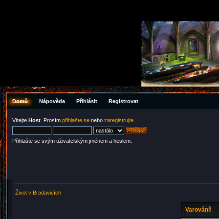
Domů
Nápověda
Přihlásit
Registrovat
Vítejte
Host
. Prosím
přihlašte se
nebo
zaregistrujte
.
Přihlašte se svým uživatelským jménem a heslem.
Život v Bradavicích
Varování!