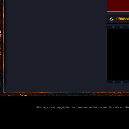
Přihlási
All images are copyrighted to there respective owners, this site nor t