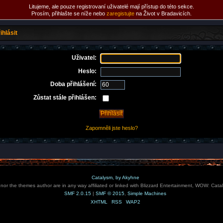
Litujeme, ale pouze registrovaní uživatelé mají přístup do této sekce.
Prosím, přihlašte se níže nebo
zaregistujte
na Život v Bradavicích.
ihlásit
Uživatel:
Heslo:
Doba přihlášení:
Zůstat stále přihlášen:
Zapomněli jste heslo?
Catalysm, by Akyhne
e nor the themes author are in any way affiliated or linked with Blizzard Entertainment, WOW: Cata
SMF 2.0.15
|
SMF © 2015
,
Simple Machines
XHTML
RSS
WAP2