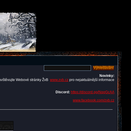
Novinky:
avštěvujte Webové stránky ŽvB
www.zvb.cz
pro nejaktuálnější informace
Discord:
https://discord.gg/NqqGcAA
www.facebook.com/zvb.cz