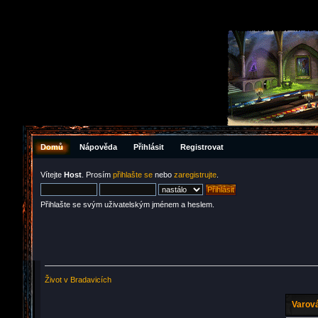
Domů
Nápověda
Přihlásit
Registrovat
Vítejte
Host
. Prosím
přihlašte se
nebo
zaregistrujte
.
Přihlašte se svým uživatelským jménem a heslem.
Život v Bradavicích
Varová