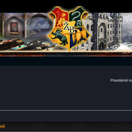
Pravidelně n
ní!