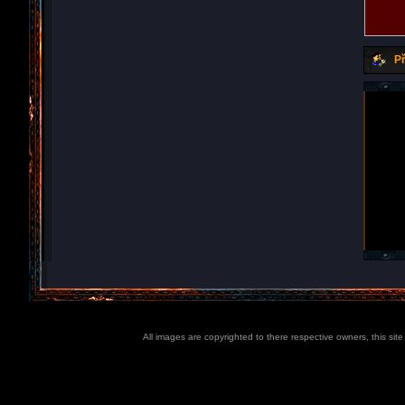
Př
All images are copyrighted to there respective owners, this sit