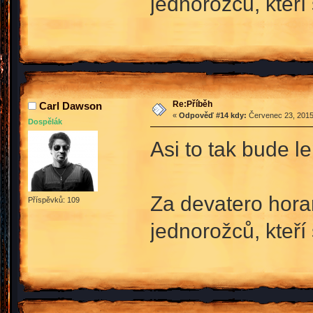
jednorožců, kteří
Re:Příběh
Carl Dawson
«
Odpověď #14 kdy:
Červenec 23, 2015
Dospělák
Asi to tak bude l
Za devatero hora
Příspěvků: 109
jednorožců, kteří