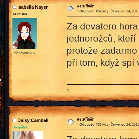
Re:Příběh
Isabella Nayer
«
Odpověď #32 kdy:
Červenec 24, 2015
AzkaBan
Za devatero hora
jednorožců, kteří 
protože zadarmo 
Příspěvků: 207
při tom, když spí 
N
Re:Příběh
Daisy Cambell
«
Odpověď #33 kdy:
Červenec 24, 2015
Dospělák