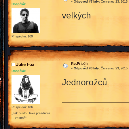
«
Odpověď #7 kdy:
Červenec 23, 2015, 
Dospělák
velkých
Příspěvků: 109
Re:Příběh
Julie Fox
«
Odpověď #8 kdy:
Červenec 23, 2015, 
Dospělák
Jednorožců
Příspěvků: 186
~
„Jak pusto. Jaká prázdnota...
... ve mně"