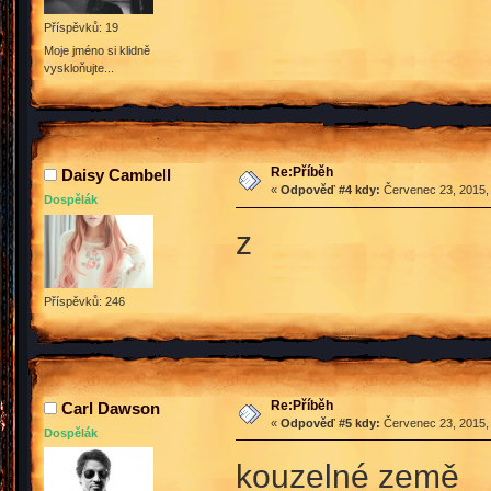
Příspěvků: 19
Moje jméno si klidně
vyskloňujte...
Re:Příběh
Daisy Cambell
«
Odpověď #4 kdy:
Červenec 23, 2015, 
Dospělák
z
Příspěvků: 246
Re:Příběh
Carl Dawson
«
Odpověď #5 kdy:
Červenec 23, 2015, 
Dospělák
kouzelné země