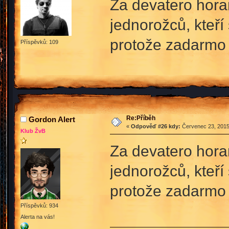
Za devatero hora
jednorožců, kteří 
protože zadarmo 
Příspěvků: 109
Re:Příběh
Gordon Alert
«
Odpověď #26 kdy:
Červenec 23, 2015
Klub ŽvB
Za devatero hora
jednorožců, kteří 
protože zadarmo 
Příspěvků: 934
Alerta na vás!