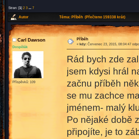
Stran: [
1
]
2
3
...
7
Autor
Téma: Příběh (Přečteno 159338 krát)
Příběh
Carl Dawson
«
kdy:
Červenec 23, 2015, 08:04:47 odpo
Dospělák
Rád bych zde zal
jsem kdysi hrál n
začnu příběh něk
Příspěvků: 109
se mu zachce ma
jménem- malý kluk
Po nějaké době z
připojíte, je to z