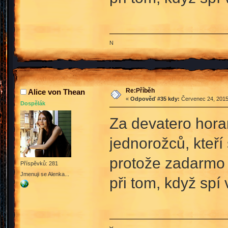
N
Re:Příběh
Alice von Thean
«
Odpověď #35 kdy:
Červenec 24, 2015
Dospělák
Za devatero hora
jednorožců, kteří 
protože zadarmo 
Příspěvků: 281
Jmenuji se Alenka...
při tom, když spí