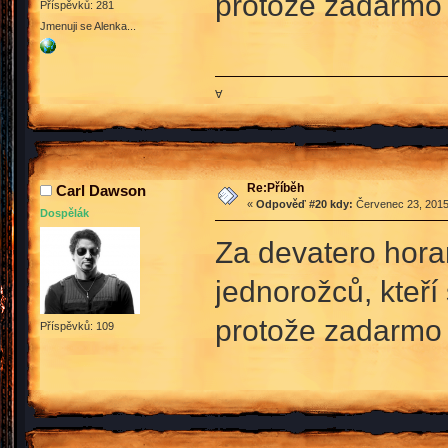
protože zadarmo
Příspěvků: 281
Jmenuji se Alenka...
∀
Re:Příběh
Carl Dawson
«
Odpověď #20 kdy:
Červenec 23, 2015
Dospělák
Za devatero hora
jednorožců, kteří 
protože zadarmo 
Příspěvků: 109