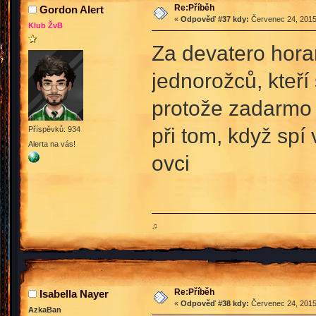
Re:Příběh
Gordon Alert
«
Odpověď #37 kdy:
Červenec 24, 2015
Klub ŽvB
Za devatero hora
jednorožců, kteří 
protože zadarmo 
při tom, když sp
Příspěvků: 934
Alerta na vás!
ovci
♫
Re:Příběh
Isabella Nayer
«
Odpověď #38 kdy:
Červenec 24, 2015
AzkaBan