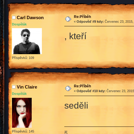
Re:Příběh
Carl Dawson
«
Odpověď #9 kdy:
Červenec 23, 2015, 
Dospělák
, kteří
Příspěvků: 109
Re:Příběh
Vin Claire
«
Odpověď #10 kdy:
Červenec 23, 2015
Dospělák
seděli
Příspěvků: 145
死