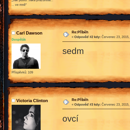
„Jak pusto. Jaká prázdnota...
... ve mně"
Re:Příběh
Carl Dawson
«
Odpověď #2 kdy:
Červenec 23, 2015, 
Dospělák
sedm
Příspěvků: 109
Re:Příběh
Victoria Clinton
«
Odpověď #3 kdy:
Červenec 23, 2015, 
ovcí