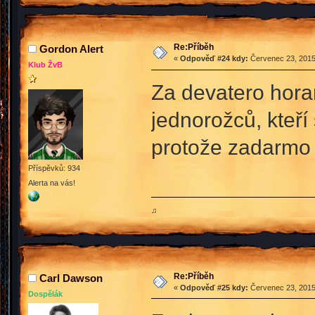
Re:Příběh
Gordon Alert
«
Odpověď #24 kdy:
Červenec 23, 2015
Klub ŽvB
Za devatero hora
jednorožců, kteří 
protože zadarmo 
Příspěvků: 934
Alerta na vás!
♫
Re:Příběh
Carl Dawson
«
Odpověď #25 kdy:
Červenec 23, 2015
Dospělák