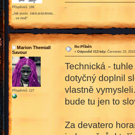
Příspěvků: 186
~
„Jak pusto. Jaká prázdnota...
... ve mně"
Re:Příběh
Marion Themiall
Savour
«
Odpověď #13 kdy:
Červenec 23, 2015
Technická - tuhle
dotyčný doplnil s
vlastně vymysleli
Příspěvků: 127
bude tu jen to slo
Za devatero hora