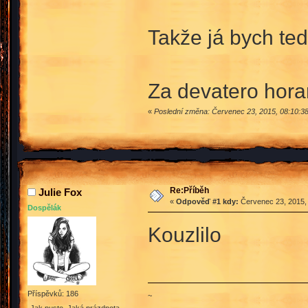
Takže já bych ted
Za devatero hora
«
Poslední změna: Červenec 23, 2015, 08:10:3
Re:Příběh
Julie Fox
«
Odpověď #1 kdy:
Červenec 23, 2015, 
Dospělák
Kouzlilo
Příspěvků: 186
~