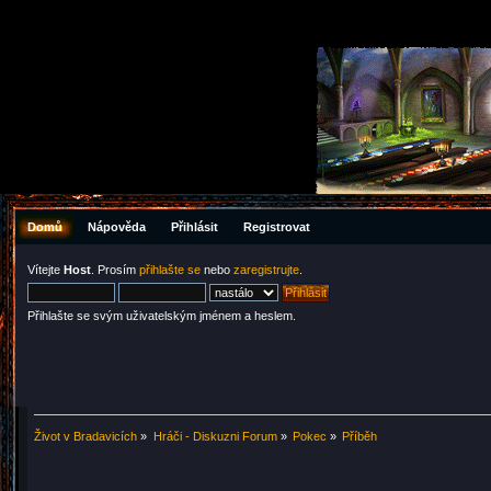
Domů
Nápověda
Přihlásit
Registrovat
Vítejte
Host
. Prosím
přihlašte se
nebo
zaregistrujte
.
Přihlašte se svým uživatelským jménem a heslem.
Život v Bradavicích
»
Hráči - Diskuzni Forum
»
Pokec
»
Příběh