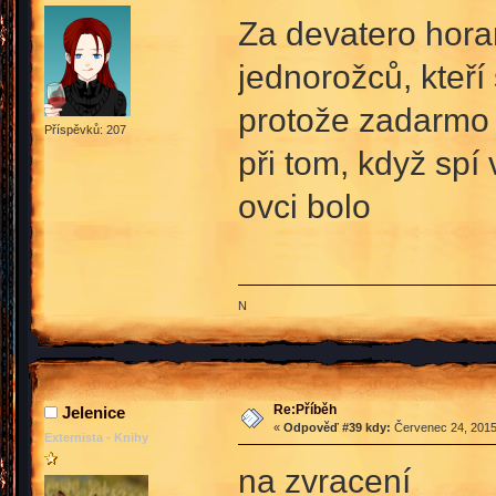
Za devatero hora
jednorožců, kteří 
protože zadarmo 
Příspěvků: 207
při tom, když sp
ovci bolo
N
Re:Příběh
Jelenice
«
Odpověď #39 kdy:
Červenec 24, 2015
Externista - Knihy
na zvracení