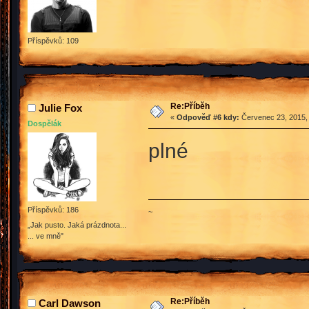
Příspěvků: 109
Re:Příběh
Julie Fox
«
Odpověď #6 kdy:
Červenec 23, 2015, 
Dospělák
plné
Příspěvků: 186
~
„Jak pusto. Jaká prázdnota...
... ve mně"
Re:Příběh
Carl Dawson