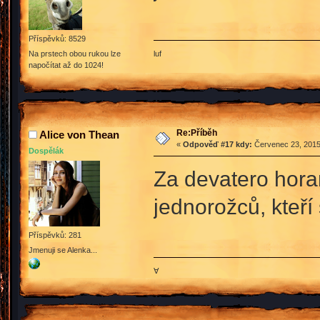
Příspěvků: 8529
luf
Na prstech obou rukou lze
napočítat až do 1024!
Re:Příběh
Alice von Thean
«
Odpověď #17 kdy:
Červenec 23, 2015
Dospělák
Za devatero hora
jednorožců, kteří
Příspěvků: 281
Jmenuji se Alenka...
∀