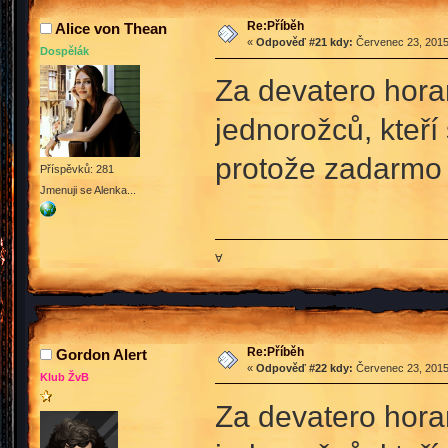
Re:Příběh
Alice von Thean
«
Odpověď #21 kdy:
Červenec 23, 2015
Dospělák
Za devatero hora
jednorožců, kteří 
protože zadarmo 
Příspěvků: 281
Jmenuji se Alenka...
∀
Re:Příběh
Gordon Alert
«
Odpověď #22 kdy:
Červenec 23, 2015
Klub ŽvB
Za devatero hora