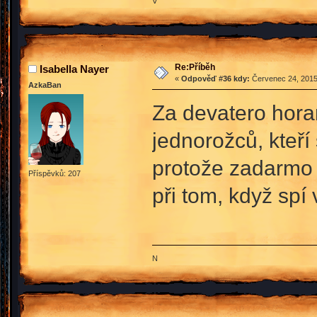
∀
Re:Příběh
Isabella Nayer
«
Odpověď #36 kdy:
Červenec 24, 2015
AzkaBan
Za devatero hora
jednorožců, kteří 
protože zadarmo 
Příspěvků: 207
při tom, když sp
N