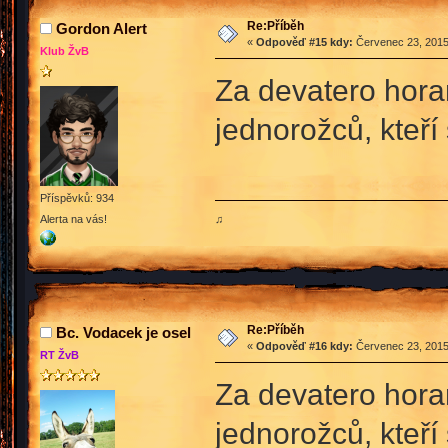
Re:Příběh
Gordon Alert
«
Odpověď #15 kdy:
Červenec 23, 2015
Klub ŽvB
Za devatero hora
jednorožců, kteří 
Příspěvků: 934
♫
Alerta na vás!
Re:Příběh
Bc. Vodacek je osel
«
Odpověď #16 kdy:
Červenec 23, 2015
RT ŽvB
Za devatero hora
jednorožců, kteří 