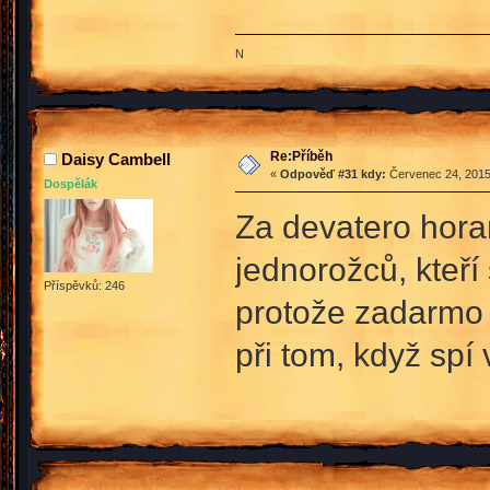
N
Re:Příběh
Daisy Cambell
«
Odpověď #31 kdy:
Červenec 24, 2015
Dospělák
Za devatero hora
jednorožců, kteří 
Příspěvků: 246
protože zadarmo 
při tom, když spí 