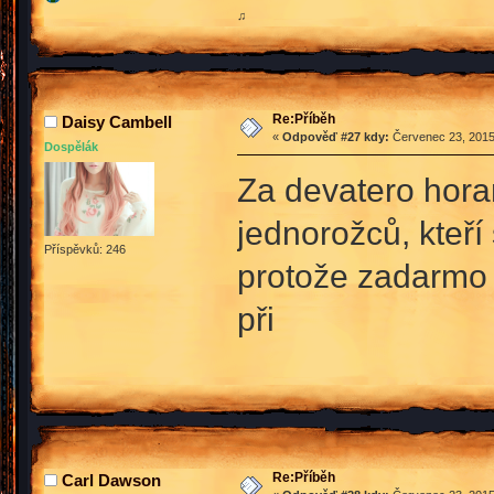
♫
Re:Příběh
Daisy Cambell
«
Odpověď #27 kdy:
Červenec 23, 2015
Dospělák
Za devatero hora
jednorožců, kteří 
Příspěvků: 246
protože zadarmo 
při
Re:Příběh
Carl Dawson