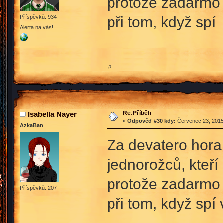
protože zadarmo 
při tom, když spí
Příspěvků: 934
Alerta na vás!
♫
Re:Příběh
Isabella Nayer
«
Odpověď #30 kdy:
Červenec 23, 2015
AzkaBan
Za devatero hora
jednorožců, kteří 
protože zadarmo 
Příspěvků: 207
při tom, když spí 