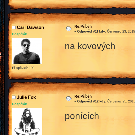
Re:Příběh
Carl Dawson
«
Odpověď #11 kdy:
Červenec 23, 2015,
Dospělák
na kovových
Příspěvků: 109
Re:Příběh
Julie Fox
«
Odpověď #12 kdy:
Červenec 23, 2015
Dospělák
ponících