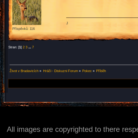
J
Příspěvků: 116
Stran: [
1
]
2
3
...
7
Život v Bradavicích
»
Hráči - Diskuzni Forum
»
Pokec
»
Příběh
All images are copyrighted to there respe