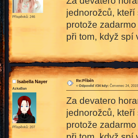
Za devatero hora
jednorožců, kteří 
Příspěvků: 246
protože zadarmo 
při tom, když spí
Re:Příběh
Isabella Nayer
«
Odpověď #34 kdy:
Červenec 24, 2015
AzkaBan
Za devatero hora
jednorožců, kteří 
protože zadarmo 
Příspěvků: 207
při tom, když spí