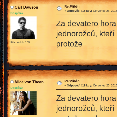
Re:Příběh
Carl Dawson
«
Odpověď #18 kdy:
Červenec 23, 2015
Dospělák
Za devatero hora
jednorožců, kteří 
protože
Příspěvků: 109
Re:Příběh
Alice von Thean
«
Odpověď #19 kdy:
Červenec 23, 2015
Dospělák
Za devatero hora
jednorožců, kteří 