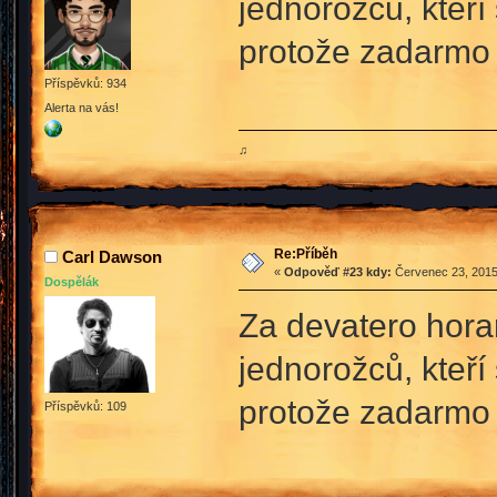
jednorožců, kteří 
protože zadarmo 
Příspěvků: 934
Alerta na vás!
♫
Re:Příběh
Carl Dawson
«
Odpověď #23 kdy:
Červenec 23, 2015
Dospělák
Za devatero hora
jednorožců, kteří 
protože zadarmo 
Příspěvků: 109