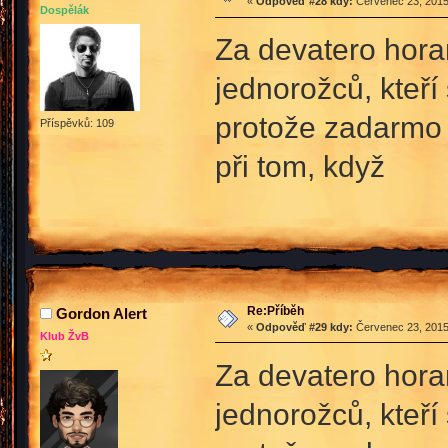
«
Odpověď #28 kdy:
Červenec 23, 2015
Dospělák
Za devatero hora
jednorožců, kteří 
protože zadarmo 
Příspěvků: 109
při tom, když
Re:Příběh
Gordon Alert
«
Odpověď #29 kdy:
Červenec 23, 2015
Klub ŽvB
Za devatero hora
jednorožců, kteří 