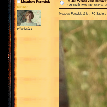
Re:Jak vypadá vaše postava
Meadow Fenwick
«
Odpověď #405 kdy:
Únor 01, 2
Mrzimor
Meadow Fenwick 11 let - FC Saoirs
Příspěvků: 2