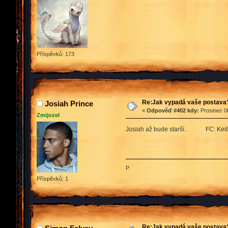
Příspěvků: 173
Re:Jak vypadá vaše postava
Josiah Prince
«
Odpověď #402 kdy:
Prosinec 06
Zmijozel
Josiah až bude starší.. FC: Keit
P
Příspěvků: 1
Re:Jak vypadá vaše postava