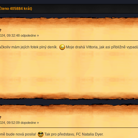
teno 405884 krát)
?
024, 09:32:48 odpoledne »
ačkoliv mám jejích fotek plný deník.
Moje drahá Vittoria, jak asi přibližně vypadá 
?
024, 09:52:09 dopoledne »
hovně bude nová posila!
Tak pro představu, FC Natalia Dyer.