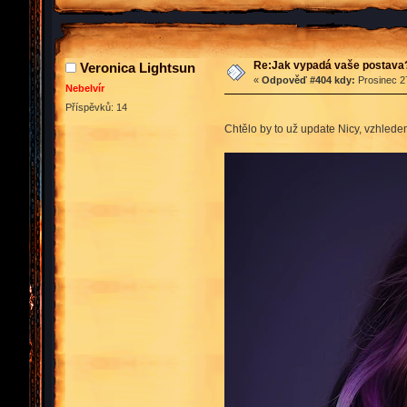
Re:Jak vypadá vaše postava
Veronica Lightsun
«
Odpověď #404 kdy:
Prosinec 27
Nebelvír
Příspěvků: 14
Chtělo by to už update Nicy, vzhlede