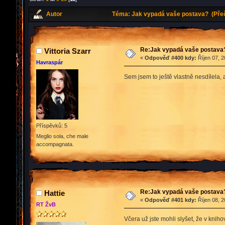
Autor
Téma: Jak vypadá vaše postava? (Přeč
Re:Jak vypadá vaše postava
Vittoria Szarr
«
Odpověď #400 kdy:
Říjen 07, 2
Havraspár
Sem jsem to ještě vlastně nesdílela, 
Příspěvků: 5
Meglio sola, che male
accompagnata.
Re:Jak vypadá vaše postava
Hattie
«
Odpověď #401 kdy:
Říjen 08, 2
RT ŽvB
Včera už jste mohli slyšet, že v kni