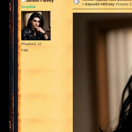
Simon Falvey
«
Odpověď #403 kdy:
Prosinec 13
Dospělák
Příspěvků: 12
Falla