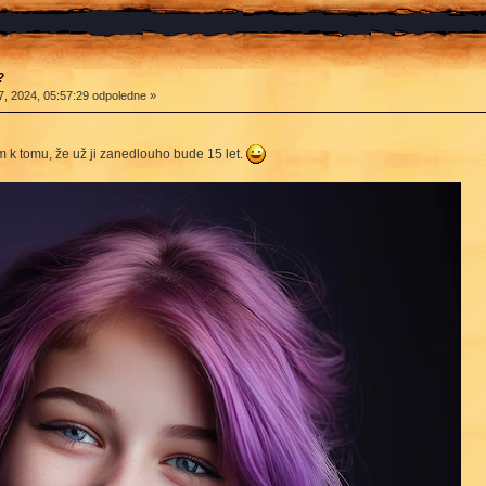
?
, 2024, 05:57:29 odpoledne »
m k tomu, že už ji zanedlouho bude 15 let.