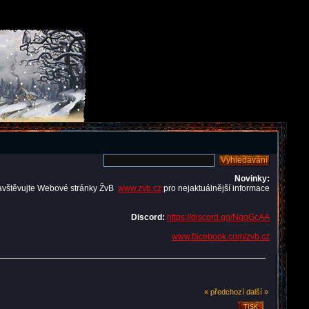
Novinky:
avštěvujte Webové stránky ŽvB
www.zvb.cz
pro nejaktuálnější informace
Discord:
https://discord.gg/NqqGcAA
www.facebook.com/zvb.cz
« předchozí
další »
TISK