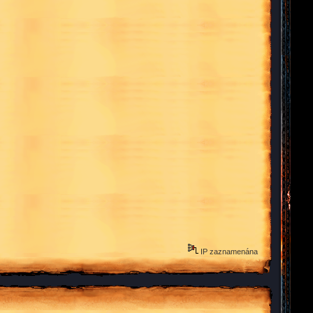
IP zaznamenána