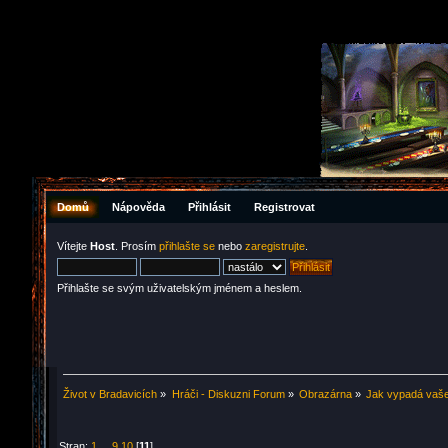
Domů
Nápověda
Přihlásit
Registrovat
Vítejte
Host
. Prosím
přihlašte se
nebo
zaregistrujte
.
Přihlašte se svým uživatelským jménem a heslem.
Život v Bradavicích
»
Hráči - Diskuzni Forum
»
Obrazárna
»
Jak vypadá vaš
Stran:
1
...
9
10
[
11
]