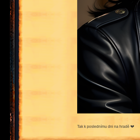
Tak k poslednímu dni na hradě 💔