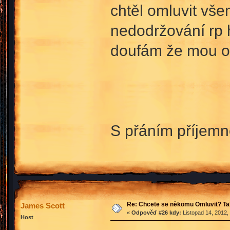
chtěl omluvit vš
nedodržování rp 
doufám že mou o
S přáním příjem
Re: Chcete se někomu Omluvit? Ta
James Scott
«
Odpověď #26 kdy:
Listopad 14, 2012,
Host