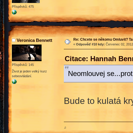
Příspěvků: 475
Re: Chcete se někomu Omluvit? Ta
Veronica Bennett
«
Odpověď #10 kdy:
Červenec 02, 2012
Citace: Hannah Benn
Příspěvků: 145
Život je jeden velký kurz
Neomlouvej se...pro
sebeovládání.
Bude to kulatá k
♫