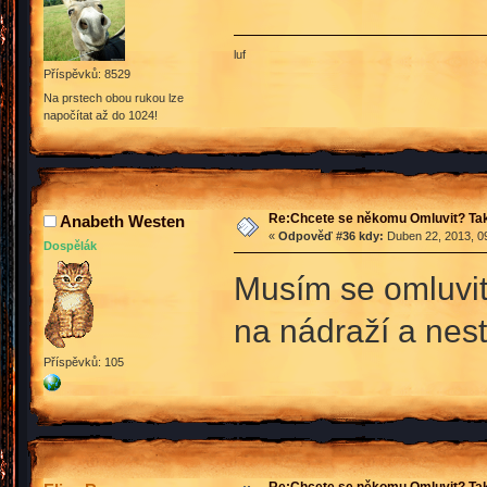
luf
Příspěvků: 8529
Na prstech obou rukou lze
napočítat až do 1024!
Re:Chcete se někomu Omluvit? Tak
Anabeth Westen
«
Odpověď #36 kdy:
Duben 22, 2013, 09
Dospělák
Musím se omluvit
na nádraží a nes
Příspěvků: 105
Re:Chcete se někomu Omluvit? Tak