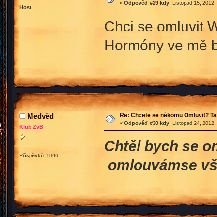
«
Odpověď #29 kdy:
Listopad 15, 2012,
Host
Chci se omluvit 
Hormóny ve mě 
Re: Chcete se někomu Omluvit? Ta
Medvěd
«
Odpověď #30 kdy:
Listopad 24, 2012,
Klub ŽvB
Chtěl bych se o
Příspěvků: 1846
omlouvámse vše