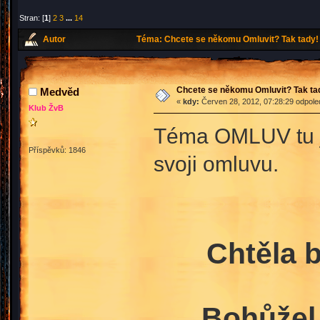
Stran: [
1
]
2
3
...
14
Autor
Téma: Chcete se někomu Omluvit? Tak tady! 
Chcete se někomu Omluvit? Tak ta
Medvěd
«
kdy:
Červen 28, 2012, 07:28:29 odpole
Klub ŽvB
Téma OMLUV tu j
Příspěvků: 1846
svoji omluvu.
Chtěla 
Bohůžel 