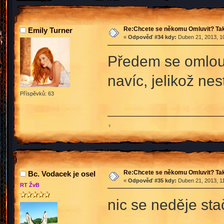
Re:Chcete se někomu Omluvit? Tak
Emily Turner
«
Odpověď #34 kdy:
Duben 21, 2013, 10
Předem se omlou
navíc, jelikož ne
Příspěvků: 63
♀
Re:Chcete se někomu Omluvit? Tak
Bc. Vodacek je osel
«
Odpověď #35 kdy:
Duben 21, 2013, 11
RT ŽvB
nic se neděje st