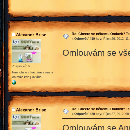
Re: Chcete se někomu Omluvit? Ta
Alexandr Brise
«
Odpověď #19 kdy:
Říjen 26, 2012, 11
Omlouvám se všem
Příspěvků: 65
Temnota je v každém z nás a
jen málo kdo ji ovládá
Re: Chcete se někomu Omluvit? Ta
Alexandr Brise
«
Odpověď #20 kdy:
Říjen 27, 2012, 09
Omlouvám se Anne