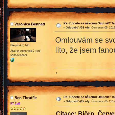
Re: Chcete se někomu Omluvit? Ta
Veronica Bennett
«
Odpověď #14 kdy:
Červenec 05, 2012
Omlouvám se svojí
Příspěvků: 145
líto, že jsem fan
Život je jeden velký kurz
sebeovládání.
♫
Re: Chcete se někomu Omluvit? Ta
Ben Thruffle
«
Odpověď #15 kdy:
Červenec 05, 2012
RT ŽvB
Citace: Björn Červe