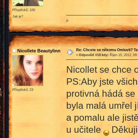
Příspěvků: 100
Jak je?
P
Re: Chcete se někomu Omluvit? Ta
Nicollete Beautylinn
«
Odpověď #18 kdy:
Říjen 15, 2012, 09
Nicollet se chce 
PS:Aby jste všichn
Příspěvků: 23
protivná hádá se 
byla malá umřel j
a pomalu ale jist
u učitele
Děkuji