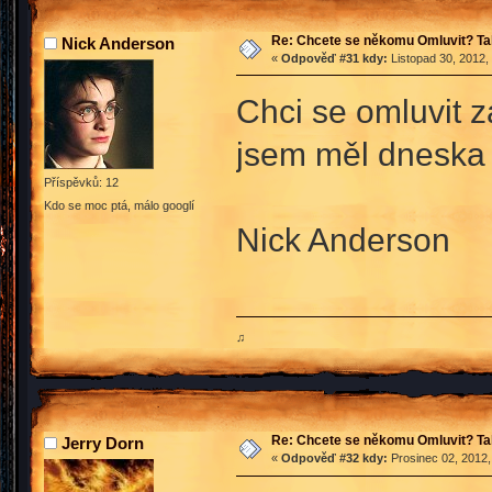
Re: Chcete se někomu Omluvit? Ta
Nick Anderson
«
Odpověď #31 kdy:
Listopad 30, 2012,
Chci se omluvit z
jsem měl dneska 
Příspěvků: 12
Kdo se moc ptá, málo googlí
Nick Anderson
♫
Re: Chcete se někomu Omluvit? Ta
Jerry Dorn
«
Odpověď #32 kdy:
Prosinec 02, 2012,