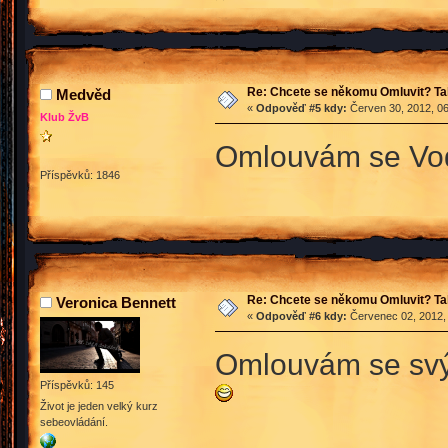
Re: Chcete se někomu Omluvit? Ta
Medvěd
«
Odpověď #5 kdy:
Červen 30, 2012, 06
Klub ŽvB
Omlouvám se Vod
Příspěvků: 1846
Re: Chcete se někomu Omluvit? Ta
Veronica Bennett
«
Odpověď #6 kdy:
Červenec 02, 2012, 
Omlouvám se svý
Příspěvků: 145
Život je jeden velký kurz
sebeovládání.