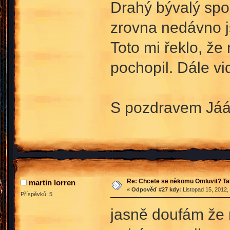
Drahý bývalý spo
zrovna nedávno js
Toto mi řeklo, že
pochopil. Dále vi
S pozdravem Já
Re: Chcete se někomu Omluvit? Ta
martin lorren
«
Odpověď #27 kdy:
Listopad 15, 2012,
Příspěvků: 5
jasně doufám že 