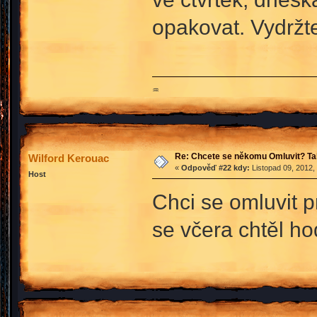
opakovat. Vydržt
♒
Re: Chcete se někomu Omluvit? Ta
Wilford Kerouac
«
Odpověď #22 kdy:
Listopad 09, 2012,
Host
Chci se omluvit p
se včera chtěl 