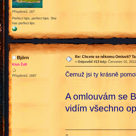
Příspěvků: 167
Perfect hips, perfect hips. She
has perfect lips.
Re: Chcete se někomu Omluvit? Ta
Björn
«
Odpověď #13 kdy:
Červenec 02, 2012
Klub ŽvB
Čemuž jsi ty krásně pomo
Příspěvků: 1697
A omlouvám se Ben
vidím všechno opě
♒