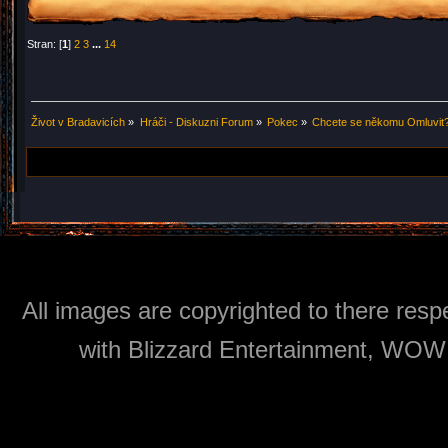
Stran: [
1
]
2
3
...
14
Život v Bradavicích
»
Hráči - Diskuzni Forum
»
Pokec
»
Chcete se někomu Omluvit?
All images are copyrighted to there respe
with Blizzard Entertainment, WOW: 