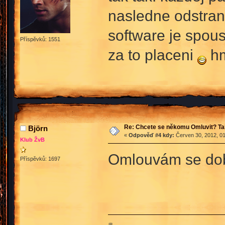
nasledne odstrani
software je spous
Příspěvků: 1551
za to placeni
hm
Re: Chcete se někomu Omluvit? Ta
Björn
«
Odpověď #4 kdy:
Červen 30, 2012, 01
Klub ŽvB
Omlouvám se dobr
Příspěvků: 1697
♒