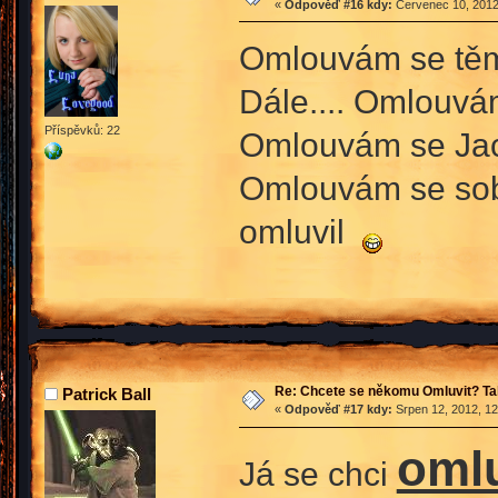
«
Odpověď #16 kdy:
Červenec 10, 2012
Omlouvám se těm,
Dále.... Omlouvá
Příspěvků: 22
Omlouvám se Jack
Omlouvám se sobě
omluvil
Re: Chcete se někomu Omluvit? Ta
Patrick Ball
«
Odpověď #17 kdy:
Srpen 12, 2012, 12
oml
Já se chci