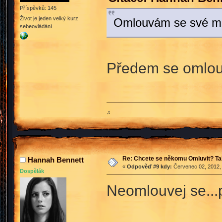
Příspěvků: 145
Život je jeden velký kurz
Omlouvám se své m
sebeovládání.
Předem se omlouv
♫
Re: Chcete se někomu Omluvit? Ta
Hannah Bennett
«
Odpověď #9 kdy:
Červenec 02, 2012, 
Dospělák
Neomlouvej se...