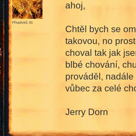
ahoj,
Příspěvků: 81
Chtěl bych se om
takovou, no prost
choval tak jak js
blbé chování, chu
prováděl, nadále
vůbec za celé ch
Jerry Dorn