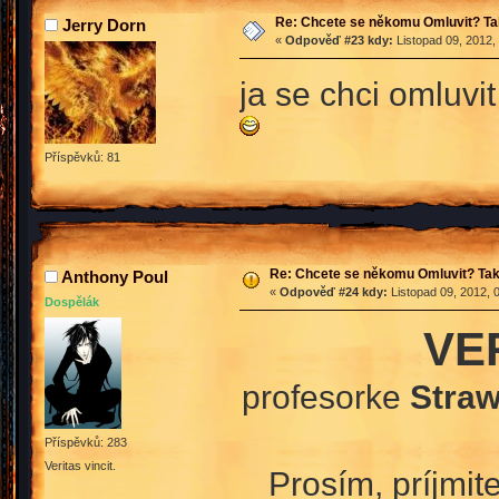
Re: Chcete se někomu Omluvit? Ta
Jerry Dorn
«
Odpověď #23 kdy:
Listopad 09, 2012,
ja se chci omluvi
Příspěvků: 81
Re: Chcete se někomu Omluvit? Tak
Anthony Poul
«
Odpověď #24 kdy:
Listopad 09, 2012, 
Dospělák
VE
profesorke
Straw
Příspěvků: 283
Veritas vincit.
Prosím, príjmi