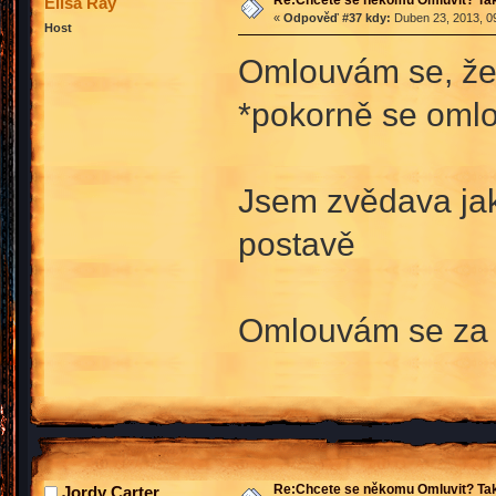
Elisa Ray
«
Odpověď #37 kdy:
Duben 23, 2013, 09
Host
Omlouvám se, že j
*pokorně se oml
Jsem zvědava jak
postavě
Omlouvám se za z
Re:Chcete se někomu Omluvit? Tak
Jordy Carter