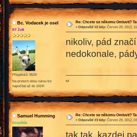
Re: Chcete se někomu Omluvit? Ta
Bc. Vodacek je osel
«
Odpověď #2 kdy:
Červen 29, 2012, 11
RT ŽvB
nikoliv, pád zna
nedokonale, pády
Příspěvků: 8529
luf
Na prstech obou rukou lze
napočítat až do 1024!
Re: Chcete se někomu Omluvit? Ta
Samuel Humming
«
Odpověď #3 kdy:
Červen 29, 2012, 03
Dospělák
tak tak. kazdej p