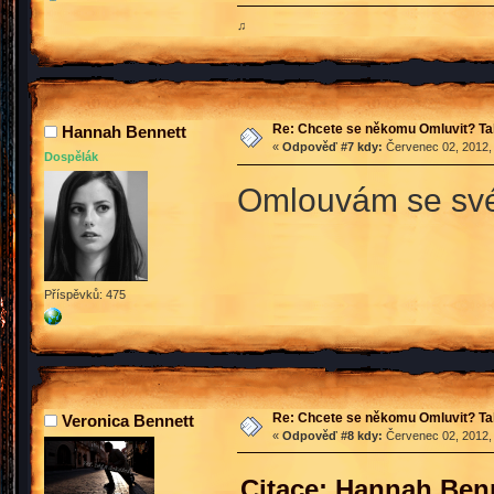
♫
Re: Chcete se někomu Omluvit? Ta
Hannah Bennett
«
Odpověď #7 kdy:
Červenec 02, 2012, 
Dospělák
Omlouvám se sv
Příspěvků: 475
Re: Chcete se někomu Omluvit? Ta
Veronica Bennett
«
Odpověď #8 kdy:
Červenec 02, 2012, 
Citace: Hannah Benn