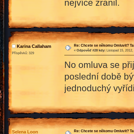
nejvíce zranil.
Re: Chcete se někomu Omluvit? Ta
Karina Callaham
«
Odpověď #28 kdy:
Listopad 15, 2012,
Příspěvků: 329
No omluva se přij
poslední době býv
jednoduchý vyříd
Re: Chcete se někomu Omluvit? Ta
Selena Loon