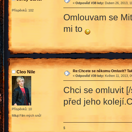
«
Odpověď #38 kdy:
Duben 26, 2013, 11
Příspěvků: 102
Omlouvam se Mitch
mi to
Re:Chcete se někomu Omluvit? Tak
Cleo Nile
«
Odpověď #39 kdy:
Květen 11, 2013, 0
Chci se omluvit [
před jeho kolejí.
Příspěvků: 10
Miluji Film mých snů!
$