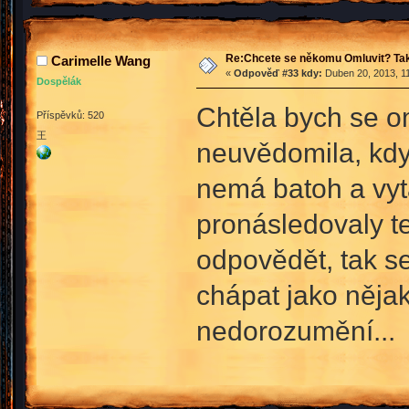
Re:Chcete se někomu Omluvit? Tak
Carimelle Wang
«
Odpověď #33 kdy:
Duben 20, 2013, 11
Dospělák
Chtěla bych se o
Příspěvků: 520
王
neuvědomila, kdy
nemá batoh a vyt
pronásledovaly t
odpovědět, tak se
chápat jako nějako
nedorozumění...