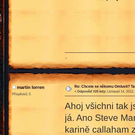
♂
Re: Chcete se někomu Omluvit? Ta
martin lorren
«
Odpověď #25 kdy:
Listopad 14, 2012,
Příspěvků: 5
Ahoj všichni tak 
já. Ano Steve Ma
karině callaham z