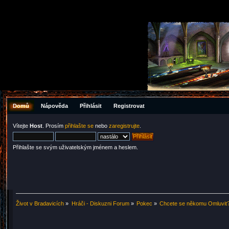
Domů
Nápověda
Přihlásit
Registrovat
Vítejte
Host
. Prosím
přihlašte se
nebo
zaregistrujte
.
Přihlašte se svým uživatelským jménem a heslem.
Život v Bradavicích
»
Hráči - Diskuzni Forum
»
Pokec
»
Chcete se někomu Omluvit?