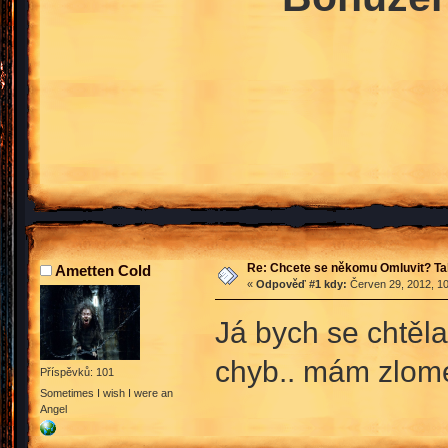
Re: Chcete se někomu Omluvit? Ta
Ametten Cold
«
Odpověď #1 kdy:
Červen 29, 2012, 10
Já bych se chtěla
chyb.. mám zlome
Příspěvků: 101
Sometimes I wish I were an
Angel