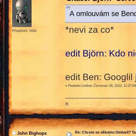
A omlouvám se Beno
*nevi za co*
Příspěvků: 3430
edit Björn: Kdo n
edit Ben: Googlil
«
Poslední změna: Červenec 05, 2012, 11:07:04
死
Re: Chcete se někomu Omluvit? Ta
John Bighops