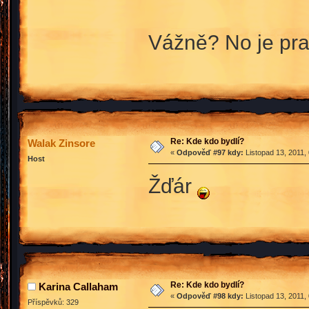
Vážně? No je pra
Re: Kde kdo bydlí?
Walak Zinsore
«
Odpověď #97 kdy:
Listopad 13, 2011,
Host
Žďár
Re: Kde kdo bydlí?
Karina Callaham
«
Odpověď #98 kdy:
Listopad 13, 2011,
Příspěvků: 329