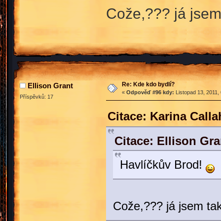
Cože,??? já jsem
Re: Kde kdo bydlí?
Ellison Grant
«
Odpověď #96 kdy:
Listopad 13, 2011,
Příspěvků: 17
Citace: Karina Call
Citace: Ellison Gr
Havlíčkův Brod!
Cože,??? já jsem ta