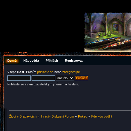
Domů
Nápověda
Přihlásit
Registrovat
Vítejte
Host
. Prosím
přihlašte se
nebo
zaregistrujte
.
Přihlašte se svým uživatelským jménem a heslem.
Život v Bradavicích
»
Hráči - Diskuzni Forum
»
Pokec
»
Kde kdo bydlí?