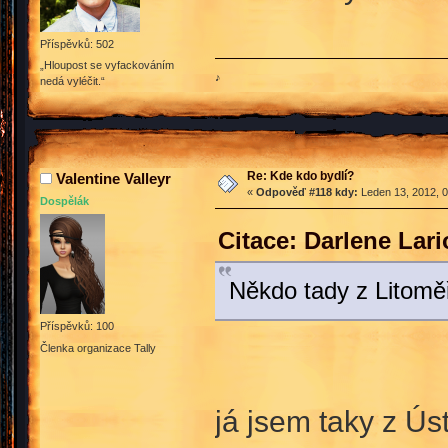
Příspěvků: 502
„Hloupost se vyfackováním
♪
nedá vyléčit.“
Re: Kde kdo bydlí?
Valentine Valleyr
«
Odpověď #118 kdy:
Leden 13, 2012, 0
Dospělák
Citace: Darlene Lar
Někdo tady z Litomě
Příspěvků: 100
Členka organizace Tally
já jsem taky z Ús