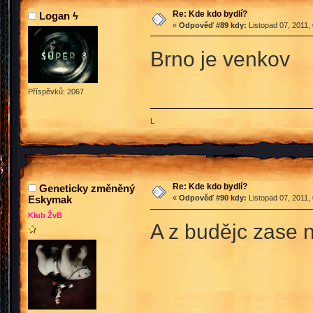
Re: Kde kdo bydlí?
Logan ϟ
«
Odpověď #89 kdy:
Listopad 07, 2011,
Brno je venkov
Příspěvků: 2067
L
Re: Kde kdo bydlí?
Geneticky změněný
Eskymak
«
Odpověď #90 kdy:
Listopad 07, 2011,
Klub ŽvB
A z budějc zase 