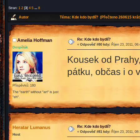
Stran:
1
2
[
3
]
4
5
...
8
Autor
Téma: Kde kdo bydlí? (Přečteno 260615 krát
Re: Kde kdo bydlí?
Amelia Hoffman
«
Odpověď #80 kdy:
Říjen 23, 2011, 06
Dospělák
Kousek od Prahy,
pátku, občas i o
Příspěvků: 180
The "earth" without "art" is just
"eh".
Re: Kde kdo bydlí?
Heratar Lumanus
«
Odpověď #81 kdy:
Říjen 23, 2011, 08
Host