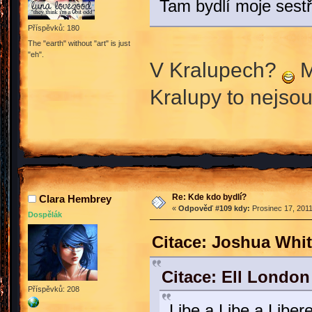
Tam bydlí moje sestř
Příspěvků: 180
The "earth" without "art" is just
"eh".
V Kralupech?
M
Kralupy to nejso
Re: Kde kdo bydlí?
Clara Hembrey
«
Odpověď #109 kdy:
Prosinec 17, 2011
Dospělák
Citace: Joshua Whit
Citace: Ell London
Příspěvků: 208
Libe a Libe a Liber