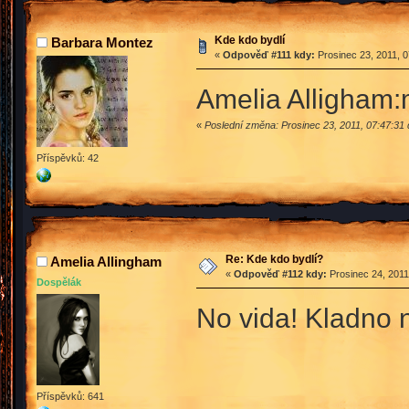
Kde kdo bydlí
Barbara Montez
«
Odpověď #111 kdy:
Prosinec 23, 2011, 0
Amelia Alligham:
«
Poslední změna: Prosinec 23, 2011, 07:47:31
Příspěvků: 42
Re: Kde kdo bydlí?
Amelia Allingham
«
Odpověď #112 kdy:
Prosinec 24, 2011
Dospělák
No vida! Kladno ne
Příspěvků: 641