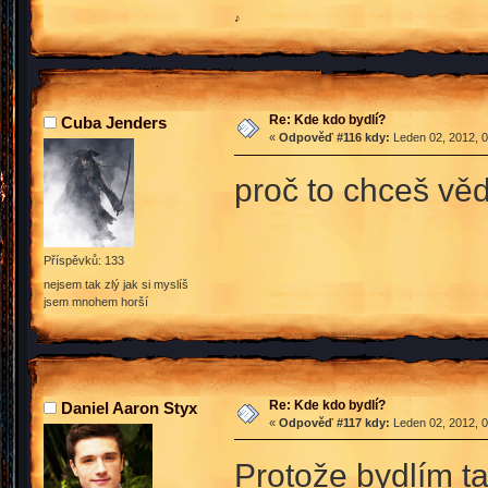
♪
Re: Kde kdo bydlí?
Cuba Jenders
«
Odpověď #116 kdy:
Leden 02, 2012, 0
proč to chceš vě
Příspěvků: 133
nejsem tak zlý jak si myslíš
jsem mnohem horší
Re: Kde kdo bydlí?
Daniel Aaron Styx
«
Odpověď #117 kdy:
Leden 02, 2012, 0
Protože bydlím ta