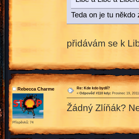
Teda on je tu někdo
přidávám se k L
Re: Kde kdo bydlí?
Rebecca Charme
«
Odpověď #110 kdy:
Prosinec 19, 2011
Žádný Zlíňák? Ne
Příspěvků: 74