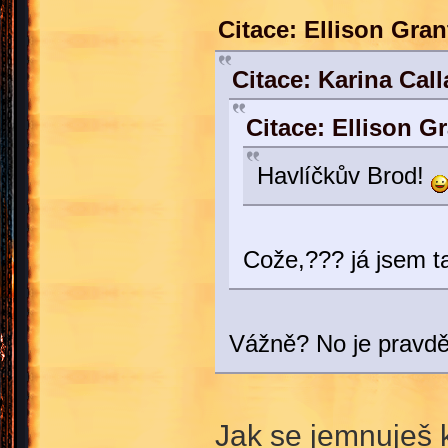
Citace: Ellison Gra
Citace: Karina Cal
Citace: Ellison G
Havlíčkův Brod!
Cože,??? já jsem t
Vážně? No je pravdě
Jak se jemnuješ 