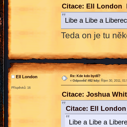
Citace: Ell London 
Libe a Libe a Libere
Teda on je tu ně
Re: Kde kdo bydlí?
Ell London
«
Odpověď #82 kdy:
Říjen 30, 2011, 01
Příspěvků: 16
Citace: Joshua Whit
Citace: Ell London
Libe a Libe a Liber