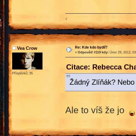
√
Re: Kde kdo bydlí?
Vea Crow
«
Odpověď #119 kdy:
Únor 29, 2012, 03
Citace: Rebecca Ch
Příspěvků: 35
Žádný Zlíňák? Nebo 
Ale to víš že jo