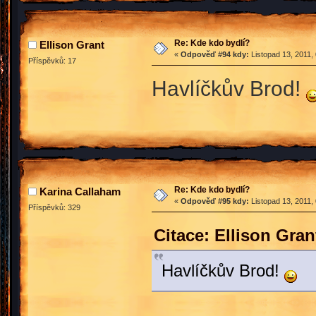
Re: Kde kdo bydlí?
Ellison Grant
«
Odpověď #94 kdy:
Listopad 13, 2011,
Příspěvků: 17
Havlíčkův Brod!
Re: Kde kdo bydlí?
Karina Callaham
«
Odpověď #95 kdy:
Listopad 13, 2011,
Příspěvků: 329
Citace: Ellison Gra
Havlíčkův Brod!