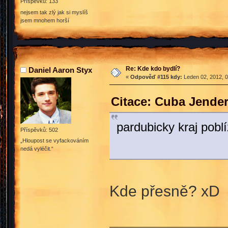
Příspěvků: 133
nejsem tak zlý jak si myslíš
jsem mnohem horší
Re: Kde kdo bydlí?
Daniel Aaron Styx
«
Odpověď #115 kdy:
Leden 02, 2012, 0
Citace: Cuba Jender
pardubicky kraj poblí
Příspěvků: 502
„Hloupost se vyfackováním
nedá vyléčit.“
Kde přesně? xD