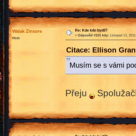
Re: Kde kdo bydlí?
Walak Zinsore
«
Odpověď #101 kdy:
Listopad 13, 2011
Host
Citace: Ellison Gra
Musím se s vámi pod
Přeju
Spoluža