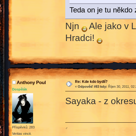
Teda on je tu někdo
Njn
Ale jako v 
Hradci!
Re: Kde kdo bydlí?
Anthony Poul
«
Odpověď #83 kdy:
Říjen 30, 2011, 02
Dospělák
Sayaka - z okres
Příspěvků: 283
♂
Veritas vincit.