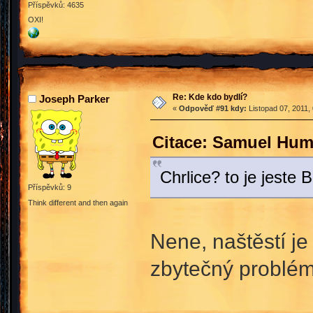
Příspěvků: 4635
OXI!
Re: Kde kdo bydlí?
Joseph Parker
«
Odpověď #91 kdy:
Listopad 07, 2011,
Citace: Samuel Hum
Chrlice? to je jeste
Příspěvků: 9
Think different and then again
Nene, naštěstí je
zbytečný problém