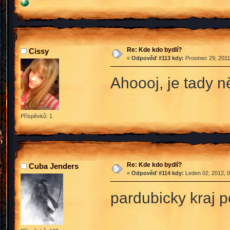
Re: Kde kdo bydlí?
Cissy
«
Odpověď #113 kdy:
Prosinec 29, 2011
Ahoooj, je tady 
Příspěvků: 1
Re: Kde kdo bydlí?
Cuba Jenders
«
Odpověď #114 kdy:
Leden 02, 2012, 0
pardubicky kraj p