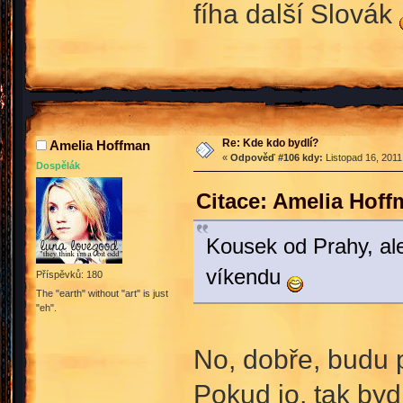
fíha další Slovák
Re: Kde kdo bydlí?
Amelia Hoffman
«
Odpověď #106 kdy:
Listopad 16, 2011
Dospělák
Citace: Amelia Hoff
Kousek od Prahy, al
víkendu
Příspěvků: 180
The "earth" without "art" is just
"eh".
No, dobře, budu 
Pokud jo, tak by