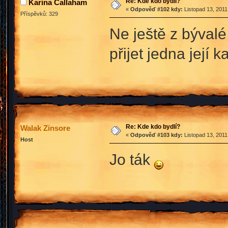
Re: Kde kdo bydlí?
Karina Callaham
«
Odpověď #102 kdy:
Listopad 13, 2011
Příspěvků: 329
Ne ještě z bývalé
přijet jedna její
Re: Kde kdo bydlí?
Walak Zinsore
«
Odpověď #103 kdy:
Listopad 13, 2011
Host
Jo ták