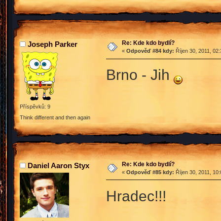
Re: Kde kdo bydlí?
Joseph Parker
«
Odpověď #84 kdy:
Říjen 30, 2011, 02
Brno - Jih
Příspěvků: 9
Think different and then again
Re: Kde kdo bydlí?
Daniel Aaron Styx
«
Odpověď #85 kdy:
Říjen 30, 2011, 10
Hradec!!!