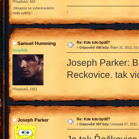
Příspěvků: 502
„Hloupost se vyfackováním
♪
nedá vyléčit.“
Re: Kde kdo bydlí?
Samuel Humming
«
Odpověď #86 kdy:
Říjen 31, 2011, 01
Dospělák
Joseph Parker: B
Reckovice. tak vi
Příspěvků: 1551
Re: Kde kdo bydlí?
Joseph Parker
«
Odpověď #87 kdy:
Listopad 07, 2011,