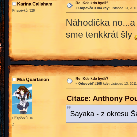
Re: Kde kdo bydlí?
Karina Callaham
«
Odpověď #104 kdy:
Listopad 13, 2011
Příspěvků: 329
Náhodička no...a
sme tenkkrát šly
Re: Kde kdo bydlí?
Mia Quartanon
«
Odpověď #105 kdy:
Listopad 13, 2011
Citace: Anthony Pou
Sayaka - z okresu 
Příspěvků: 16
;)