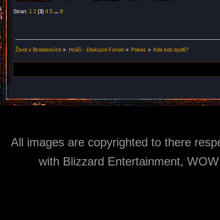
Stran:
1
2
[
3
]
4
5
...
8
Život v Bradavicích
»
Hráči - Diskuzni Forum
»
Pokec
»
Kde kdo bydlí?
All images are copyrighted to there respe
with Blizzard Entertainment, WOW: 