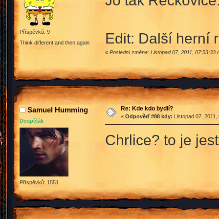
Jo tak Řečkovice.
Příspěvků: 9
Edit: Další herní
Think different and then again
«
Poslední změna: Listopad 07, 2011, 07:53:33
Re: Kde kdo bydlí?
Samuel Humming
«
Odpověď #88 kdy:
Listopad 07, 2011,
Dospělák
Chrlice? to je je
Příspěvků: 1551