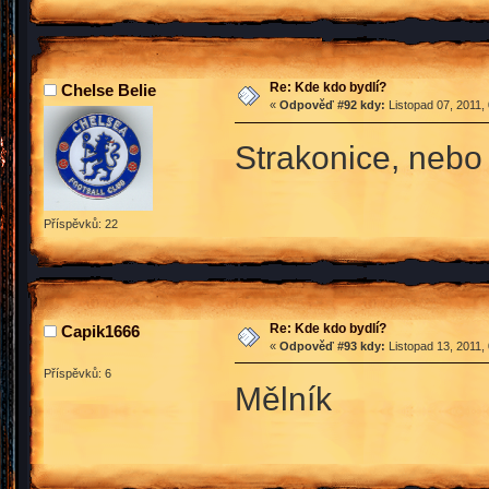
Re: Kde kdo bydlí?
Chelse Belie
«
Odpověď #92 kdy:
Listopad 07, 2011,
Strakonice, nebo
Příspěvků: 22
Re: Kde kdo bydlí?
Capik1666
«
Odpověď #93 kdy:
Listopad 13, 2011,
Příspěvků: 6
Mělník