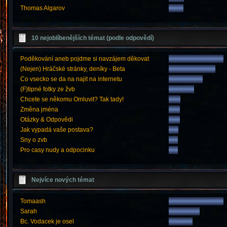
Thomas Algarov
10 nejoblíbenějších témat (podle odpovědí)
Poděkování aneb pojdme si navzájem děkovat
(Nejen) Hráčské stránky, deníky - Beta
Co vsecko se da na najit na internetu
(F)tipné fotky ze žvb
Chcete se někomu Omluvit? Tak tady!
Změna jména
Otázky & Odpovědi
Jak vypadá vaše postava?
Sny o zvb
Pro casy nudy a odpocinku
Nejvíce nových témat
Tomaash
Sarah
Bc. Vodacek je osel