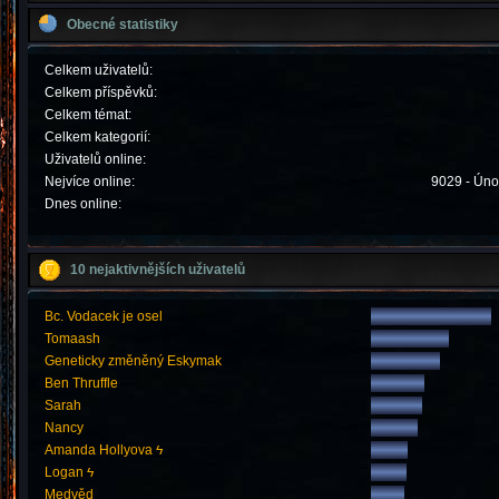
Obecné statistiky
Celkem uživatelů:
Celkem příspěvků:
Celkem témat:
Celkem kategorií:
Uživatelů online:
Nejvíce online:
9029 - Úno
Dnes online:
10 nejaktivnějších uživatelů
Bc. Vodacek je osel
Tomaash
Geneticky změněný Eskymak
Ben Thruffle
Sarah
Nancy
Amanda Hollyova ϟ
Logan ϟ
Medvěd