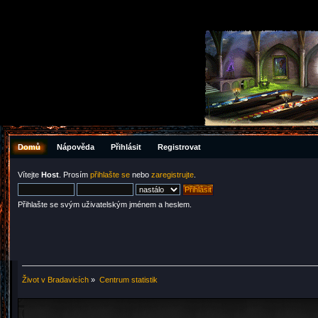
Domů
Nápověda
Přihlásit
Registrovat
Vítejte
Host
. Prosím
přihlašte se
nebo
zaregistrujte
.
Přihlašte se svým uživatelským jménem a heslem.
Život v Bradavicích
»
Centrum statistik