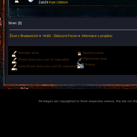
Založil
Kate Littleton
Stran: [
1
]
Život v Bradavicích
»
Hráči - Diskuzni Forum
»
Informace o projektu
Normální téma
Zamčené téma
Připíchnuté téma
Žhavé téma (více než 25 odpovědí)
Anketa
Velmi žhavé téma (více než 50 odpovědí)
All images are copyrighted to there respective owners, this site nor t