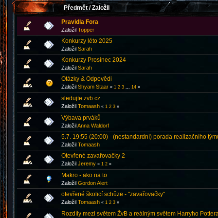
Předmět
/
Založil
Pravidla Fora
Založil
Topper
Konkurzy léto 2025
Založil
Sarah
Konkurzy Prosinec 2024
Založil
Sarah
Otázky & Odpovědi
Založil
Shyam Staar
«
1
2
3
...
14
»
sledujte zvb.cz
Založil
Tomaash
«
1
2
3
»
Výbava prváků
Založil
Anna Waldorf
5.7. 19:55 (20:00) - (nestandardní) porada realizačního tým
Založil
Tomaash
Otevřené zavařovačky 2
Založil
Jeremy
«
1
2
»
Makro - ako na to
Založil
Gordon Alert
otevřené školicí schůze - "zavařovačky"
Založil
Tomaash
«
1
2
3
»
Rozdíly mezi světem ŽvB a reálným světem Harryho Pottera