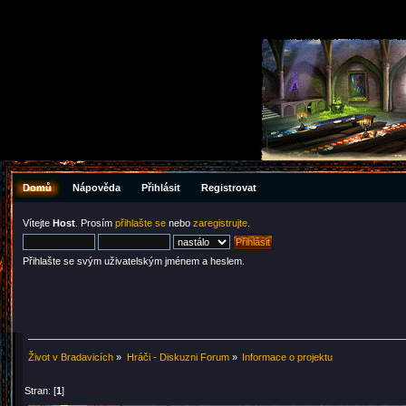
Domů
Nápověda
Přihlásit
Registrovat
Vítejte
Host
. Prosím
přihlašte se
nebo
zaregistrujte
.
Přihlašte se svým uživatelským jménem a heslem.
Život v Bradavicích
»
Hráči - Diskuzni Forum
»
Informace o projektu
Stran: [
1
]