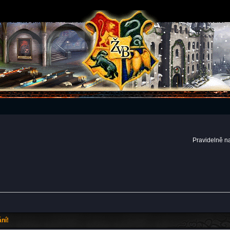
Pravidelně n
ní!