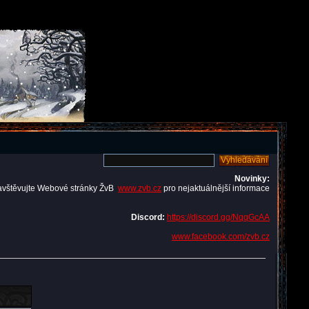
Novinky:
avštěvujte Webové stránky ŽvB
www.zvb.cz
pro nejaktuálnější informace
Discord:
https://discord.gg/NqqGcAA
www.facebook.com/zvb.cz