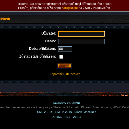
Litujeme, ale pouze registrovaní uživatelé mají přístup do této sekce.
Prosím, přihlašte se níže nebo
zaregistujte
na Život v Bradavicích.
ihlásit
Uživatel:
Heslo:
Doba přihlášení:
Zůstat stále přihlášen:
Zapomněli jste heslo?
Catalysm, by Akyhne
e nor the themes author are in any way affiliated or linked with Blizzard Entertainment, WOW: Cata
SMF 2.0.15
|
SMF © 2015
,
Simple Machines
XHTML
RSS
WAP2