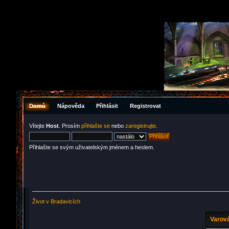
Domů
Nápověda
Přihlásit
Registrovat
Vítejte
Host
. Prosím
přihlašte se
nebo
zaregistrujte
.
Přihlašte se svým uživatelským jménem a heslem.
Život v Bradavicích
Varová