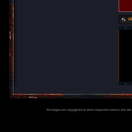
Př
All images are copyrighted to there respective owners, this sit