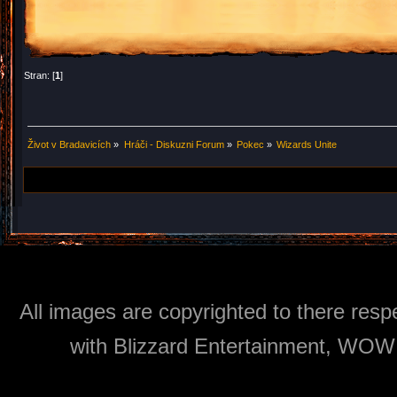
Stran: [
1
]
Život v Bradavicích
»
Hráči - Diskuzni Forum
»
Pokec
»
Wizards Unite
All images are copyrighted to there respe
with Blizzard Entertainment, WOW: 