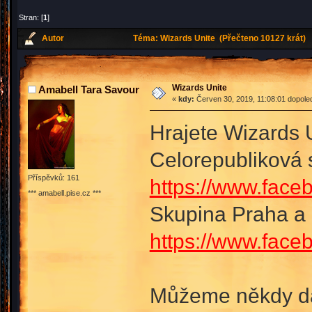
Stran: [
1
]
Autor
Téma: Wizards Unite (Přečteno 10127 krát)
Wizards Unite
Amabell Tara Savour
«
kdy:
Červen 30, 2019, 11:08:01 dopole
Hrajete Wizards 
Celorepubliková 
Příspěvků: 161
https://www.face
*** amabell.pise.cz ***
Skupina Praha a 
https://www.fac
Můžeme někdy dá