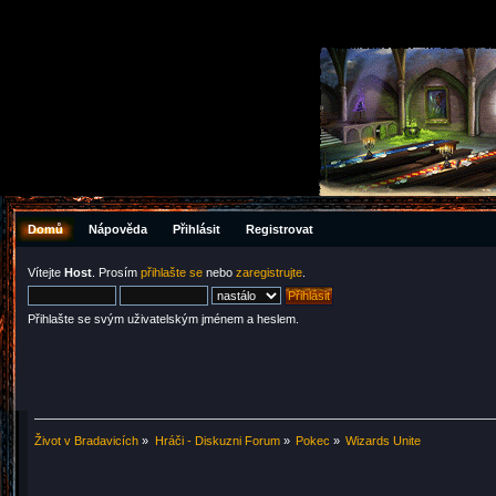
Domů
Nápověda
Přihlásit
Registrovat
Vítejte
Host
. Prosím
přihlašte se
nebo
zaregistrujte
.
Přihlašte se svým uživatelským jménem a heslem.
Život v Bradavicích
»
Hráči - Diskuzni Forum
»
Pokec
»
Wizards Unite