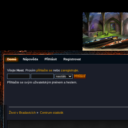
Domů
Nápověda
Přihlásit
Registrovat
Vítejte
Host
. Prosím
přihlašte se
nebo
zaregistrujte
.
Přihlašte se svým uživatelským jménem a heslem.
Život v Bradavicích
»
Centrum statistik