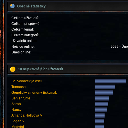
Obecné statistiky
Celkem uživatelů:
Celkem příspěvků:
Celkem témat:
Celkem kategorií:
Uživatelů online:
Nejvíce online:
9029 - Úno
Dnes online:
10 nejaktivnějších uživatelů
Bc. Vodacek je osel
Tomaash
Geneticky změněný Eskymak
Ben Thruffle
Sarah
Nancy
Amanda Hollyova ϟ
Logan ϟ
Medvěd