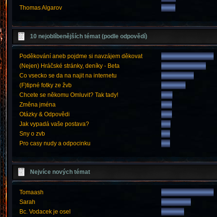
Thomas Algarov
10 nejoblíbenějších témat (podle odpovědí)
Poděkování aneb pojdme si navzájem děkovat
(Nejen) Hráčské stránky, deníky - Beta
Co vsecko se da na najit na internetu
(F)tipné fotky ze žvb
Chcete se někomu Omluvit? Tak tady!
Změna jména
Otázky & Odpovědi
Jak vypadá vaše postava?
Sny o zvb
Pro casy nudy a odpocinku
Nejvíce nových témat
Tomaash
Sarah
Bc. Vodacek je osel