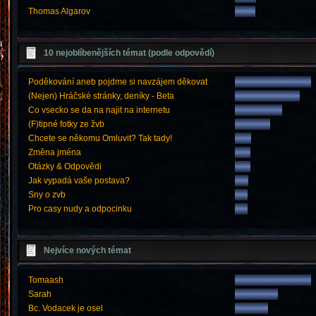
Thomas Algarov
10 nejoblíbenějších témat (podle odpovědí)
Poděkování aneb pojdme si navzájem děkovat
(Nejen) Hráčské stránky, deníky - Beta
Co vsecko se da na najit na internetu
(F)tipné fotky ze žvb
Chcete se někomu Omluvit? Tak tady!
Změna jména
Otázky & Odpovědi
Jak vypadá vaše postava?
Sny o zvb
Pro casy nudy a odpocinku
Nejvíce nových témat
Tomaash
Sarah
Bc. Vodacek je osel