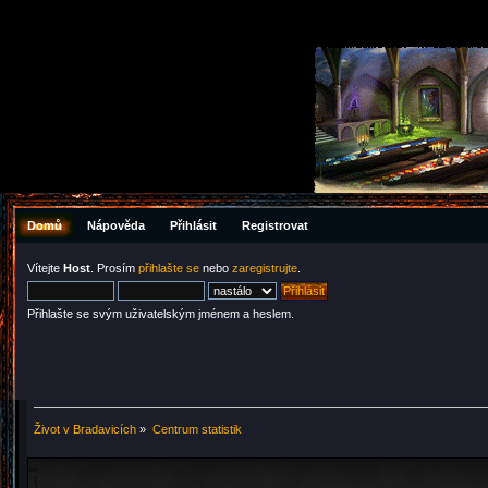
Domů
Nápověda
Přihlásit
Registrovat
Vítejte
Host
. Prosím
přihlašte se
nebo
zaregistrujte
.
Přihlašte se svým uživatelským jménem a heslem.
Život v Bradavicích
»
Centrum statistik