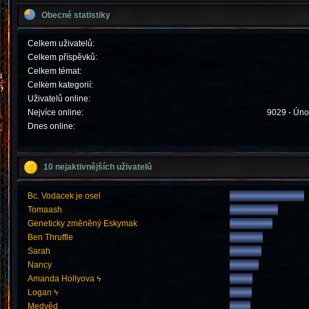
Obecné statistiky
Celkem uživatelů:
Celkem příspěvků:
Celkem témat:
Celkem kategorií:
Uživatelů online:
Nejvíce online:
9029 - Úno
Dnes online:
10 nejaktivnějších uživatelů
Bc. Vodacek je osel
Tomaash
Geneticky změněný Eskymak
Ben Thruffle
Sarah
Nancy
Amanda Hollyova ϟ
Logan ϟ
Medvěd