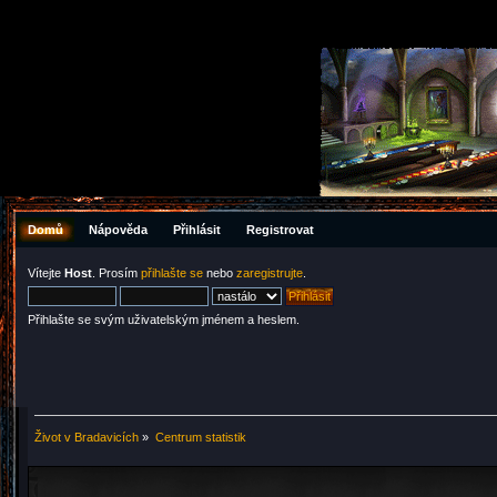
Domů
Nápověda
Přihlásit
Registrovat
Vítejte
Host
. Prosím
přihlašte se
nebo
zaregistrujte
.
Přihlašte se svým uživatelským jménem a heslem.
Život v Bradavicích
»
Centrum statistik