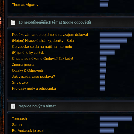
Thomas Algarov
10 nejoblíbenějších témat (podle odpovědí)
Poděkování aneb pojdme si navzájem děkovat
(Nejen) Hráčské stránky, deníky - Beta
Co vsecko se da na najit na internetu
(F)tipné fotky ze žvb
Chcete se někomu Omluvit? Tak tady!
Změna jména
Otázky & Odpovědi
Jak vypadá vaše postava?
Sny o zvb
Pro casy nudy a odpocinku
Nejvíce nových témat
Tomaash
Sarah
Bc. Vodacek je osel