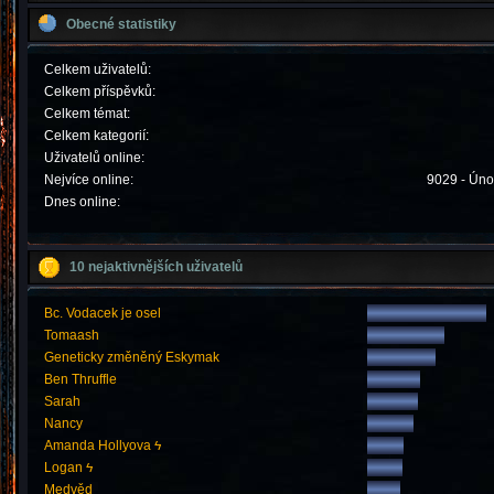
Obecné statistiky
Celkem uživatelů:
Celkem příspěvků:
Celkem témat:
Celkem kategorií:
Uživatelů online:
Nejvíce online:
9029 - Úno
Dnes online:
10 nejaktivnějších uživatelů
Bc. Vodacek je osel
Tomaash
Geneticky změněný Eskymak
Ben Thruffle
Sarah
Nancy
Amanda Hollyova ϟ
Logan ϟ
Medvěd