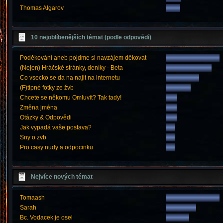
Thomas Algarov
10 nejoblíbenějších témat (podle odpovědí)
Poděkování aneb pojdme si navzájem děkovat
(Nejen) Hráčské stránky, deníky - Beta
Co vsecko se da na najit na internetu
(F)tipné fotky ze žvb
Chcete se někomu Omluvit? Tak tady!
Změna jména
Otázky & Odpovědi
Jak vypadá vaše postava?
Sny o zvb
Pro casy nudy a odpocinku
Nejvíce nových témat
Tomaash
Sarah
Bc. Vodacek je osel