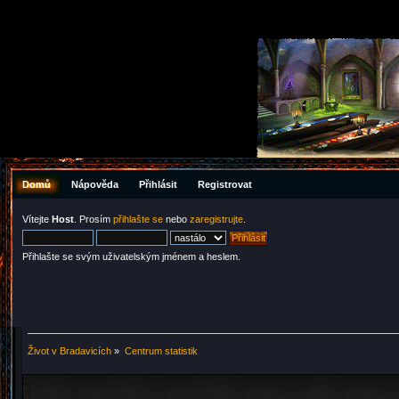
Domů
Nápověda
Přihlásit
Registrovat
Vítejte
Host
. Prosím
přihlašte se
nebo
zaregistrujte
.
Přihlašte se svým uživatelským jménem a heslem.
Život v Bradavicích
»
Centrum statistik