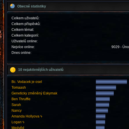
Obecné statistiky
Celkem uživatelů:
Celkem příspěvků:
Celkem témat:
Celkem kategorií:
Uživatelů online:
Nejvíce online:
9029 - Úno
Dnes online:
10 nejaktivnějších uživatelů
Bc. Vodacek je osel
Tomaash
Geneticky změněný Eskymak
Ben Thruffle
Sarah
Nancy
Amanda Hollyova ϟ
Logan ϟ
Medvěd