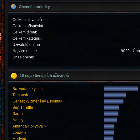
Obecné statistiky
Celkem uživatelů:
Celkem příspěvků:
Celkem témat:
Celkem kategorií:
Uživatelů online:
Nejvíce online:
9029 - Úno
Dnes online:
10 nejaktivnějších uživatelů
Bc. Vodacek je osel
Tomaash
Geneticky změněný Eskymak
Ben Thruffle
Sarah
Nancy
Amanda Hollyova ϟ
Logan ϟ
Medvěd