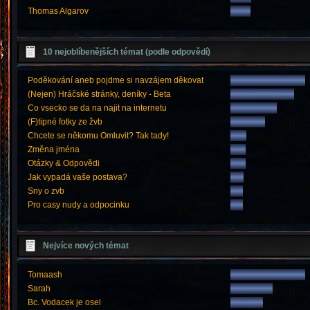
Thomas Algarov
10 nejoblíbenějších témat (podle odpovědí)
Poděkování aneb pojdme si navzájem děkovat
(Nejen) Hráčské stránky, deníky - Beta
Co vsecko se da na najit na internetu
(F)tipné fotky ze žvb
Chcete se někomu Omluvit? Tak tady!
Změna jména
Otázky & Odpovědi
Jak vypadá vaše postava?
Sny o zvb
Pro casy nudy a odpocinku
Nejvíce nových témat
Tomaash
Sarah
Bc. Vodacek je osel