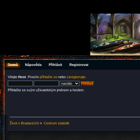
Domů
Nápověda
Přihlásit
Registrovat
Vítejte
Host
. Prosím
přihlašte se
nebo
zaregistrujte
.
Přihlašte se svým uživatelským jménem a heslem.
Život v Bradavicích
»
Centrum statistik