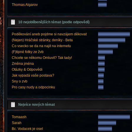
Thomas Algarov
10 nejoblíbenějších témat (podle odpovědí)
Poděkování aneb pojdme si navzájem děkovat
(Nejen) Hráčské stránky, deníky - Beta
Co vsecko se da na najit na internetu
(F)tipné fotky ze žvb
Chcete se někomu Omluvit? Tak tady!
Změna jména
Otázky & Odpovědi
Jak vypadá vaše postava?
Sny o zvb
Pro casy nudy a odpocinku
Nejvíce nových témat
Tomaash
Sarah
Bc. Vodacek je osel