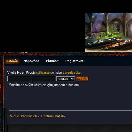
Domů
Nápověda
Přihlásit
Registrovat
Vítejte
Host
. Prosím
přihlašte se
nebo
zaregistrujte
.
Přihlašte se svým uživatelským jménem a heslem.
Život v Bradavicích
»
Centrum statistik