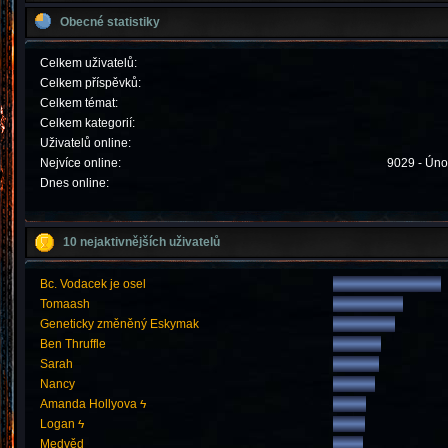
Obecné statistiky
Celkem uživatelů:
Celkem příspěvků:
Celkem témat:
Celkem kategorií:
Uživatelů online:
Nejvíce online:
9029 - Úno
Dnes online:
10 nejaktivnějších uživatelů
Bc. Vodacek je osel
Tomaash
Geneticky změněný Eskymak
Ben Thruffle
Sarah
Nancy
Amanda Hollyova ϟ
Logan ϟ
Medvěd