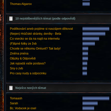
Thomas Algarov
10 nejoblíbenějších témat (podle odpovědí)
Poděkování aneb pojdme si navzájem děkovat
(Nejen) Hráčské stránky, deníky - Beta
Co vsecko se da na najit na internetu
(F)tipné fotky ze žvb
Chcete se někomu Omluvit? Tak tady!
Změna jména
Otázky & Odpovědi
Jak vypadá vaše postava?
Sny o zvb
Pro casy nudy a odpocinku
Nejvíce nových témat
Tomaash
Sarah
Bc. Vodacek je osel