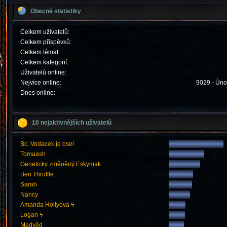
Obecné statistiky
Celkem uživatelů:
Celkem příspěvků:
Celkem témat:
Celkem kategorií:
Uživatelů online:
Nejvíce online:
9029 - Úno
Dnes online:
10 nejaktivnějších uživatelů
Bc. Vodacek je osel
Tomaash
Geneticky změněný Eskymak
Ben Thruffle
Sarah
Nancy
Amanda Hollyova ϟ
Logan ϟ
Medvěd