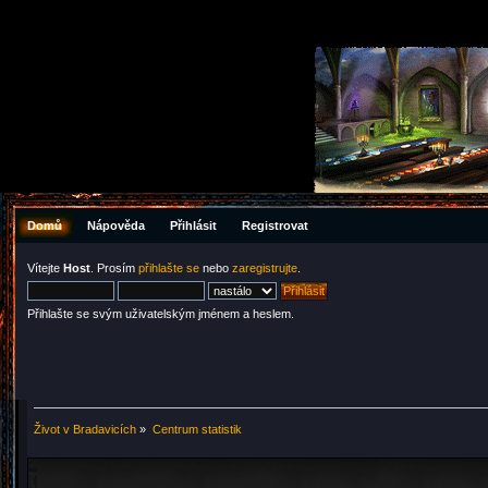
Domů
Nápověda
Přihlásit
Registrovat
Vítejte
Host
. Prosím
přihlašte se
nebo
zaregistrujte
.
Přihlašte se svým uživatelským jménem a heslem.
Život v Bradavicích
»
Centrum statistik