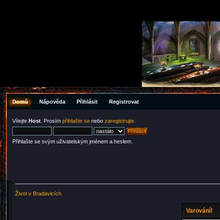
Domů
Nápověda
Přihlásit
Registrovat
Vítejte
Host
. Prosím
přihlašte se
nebo
zaregistrujte
.
Přihlašte se svým uživatelským jménem a heslem.
Život v Bradavicích
Varování!