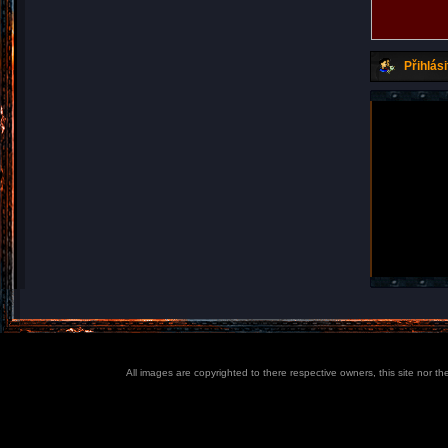
Přihlási
All images are copyrighted to there respective owners, this site nor t