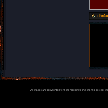
Přihlási
All images are copyrighted to there respective owners, this site nor t