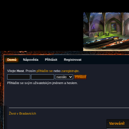
Domů
Nápověda
Přihlásit
Registrovat
Vítejte
Host
. Prosím
přihlašte se
nebo
zaregistrujte
.
Přihlašte se svým uživatelským jménem a heslem.
Život v Bradavicích
Varování!