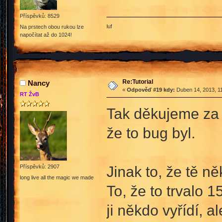
Příspěvků: 8529
luf
Na prstech obou rukou lze
napočítat až do 1024!
Re:Tutorial
Nancy
«
Odpověď #19 kdy:
Duben 14, 2013, 11
RT ŽvB
Tak děkujeme za
že to bug byl.
Jinak to, že tě ně
Příspěvků: 2907
long live all the magic we made
To, že to trvalo 1
ji někdo vyřídí, a