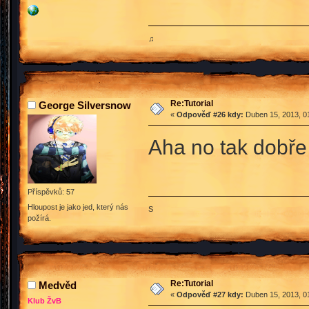
♫
Re:Tutorial
George Silversnow
«
Odpověď #26 kdy:
Duben 15, 2013, 01
Aha no tak dobře 
Příspěvků: 57
Hloupost je jako jed, který nás
S
požírá.
Re:Tutorial
Medvěd
«
Odpověď #27 kdy:
Duben 15, 2013, 01
Klub ŽvB