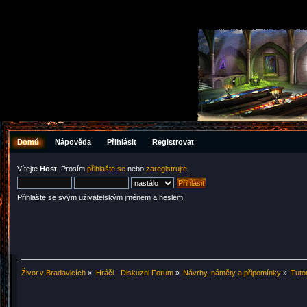
Domů
Nápověda
Přihlásit
Registrovat
Vítejte
Host
. Prosím
přihlašte se
nebo
zaregistrujte
.
Přihlašte se svým uživatelským jménem a heslem.
Život v Bradavicích
»
Hráči - Diskuzni Forum
»
Návrhy, náměty a připomínky
»
Tutor