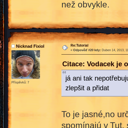
než obvykle.
Re:Tutorial
Nicknad Fixiol
«
Odpověď #20 kdy:
Duben 14, 2013, 11
Citace: Vodacek je 
já ani tak nepotřebuju
Příspěvků: 7
zlepšit a přidat
To je jasné,no urč
spomínajú v Tut.