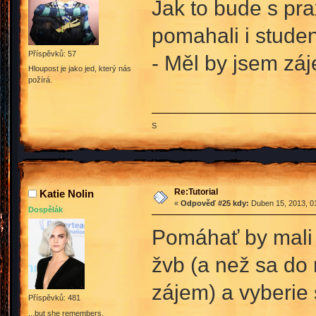
Jak to bude s pra
pomahali i student
Příspěvků: 57
- Měl by jsem záj
Hloupost je jako jed, který nás
požírá.
S
Re:Tutorial
Katie Nolin
«
Odpověď #25 kdy:
Duben 15, 2013, 01
Dospělák
Pomáhať by mali 
žvb (a než sa do
zájem) a vyberie s
Příspěvků: 481
...but she remembers.