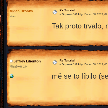
Re:Tutorial
Aidan Brooks
«
Odpověď #1 kdy:
Duben 08, 2013, 07:
Host
Tak proto trvalo,
Re:Tutorial
Jeffrey Lilienton
«
Odpověď #2 kdy:
Duben 08, 2013, 08:
Příspěvků: 144
______
mě se to líbilo (
¤