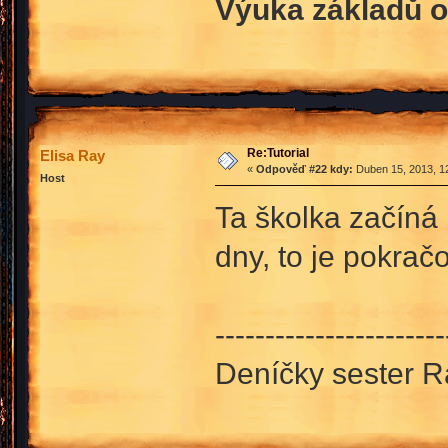
Výuka základů o
Re:Tutorial
Elisa Ray
«
Odpověď #22 kdy:
Duben 15, 2013, 12
Host
Ta školka začíná 
dny, to je pokra
-----------------------
Deníčky sester 