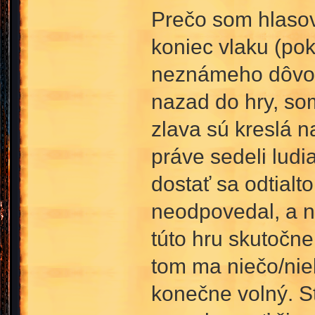
Prečo som hlasov
koniec vlaku (pok
neznámeho dôvodu
nazad do hry, som
zlava sú kreslá n
práve sedeli ludi
dostať sa odtialt
neodpovedal, a n
túto hru skutočne
tom ma niečo/niek
konečne volný. S