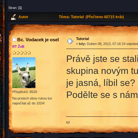
Stran: [
1
]
Autor
Téma: Tutorial (Přečteno 40715 krát)
Tutorial
Bc. Vodacek je osel
«
kdy:
Duben 08, 2013, 07:16:19 odpoled
RT ŽvB
Právě jste se stal
skupina novým tut
je jasná, líbil s
Podělte se s námi
Příspěvků: 8529
Na prstech obou rukou lze
napočítat až do 1024!
luf