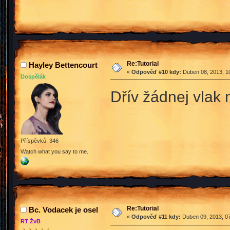
Re:Tutorial
Hayley Bettencourt
«
Odpověď #10 kdy:
Duben 08, 2013, 10
Dospělák
Dřív žádnej vlak 
Příspěvků: 346
Watch what you say to me.
Re:Tutorial
Bc. Vodacek je osel
«
Odpověď #11 kdy:
Duben 09, 2013, 07
RT ŽvB