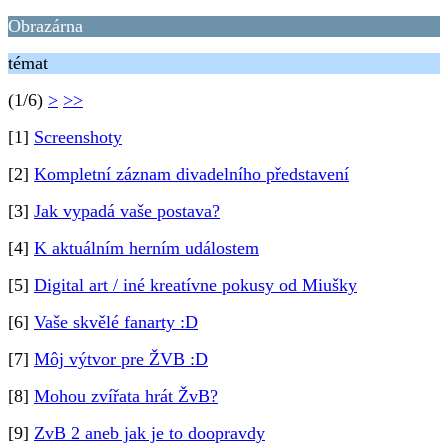
Obrazárna
témat
(1/6)
>
>>
[1]
Screenshoty
[2]
Kompletní záznam divadelního představení
[3]
Jak vypadá vaše postava?
[4]
K aktuálním herním událostem
[5]
Digital art / iné kreatívne pokusy od Miušky
[6]
Vaše skvělé fanarty :D
[7]
Môj výtvor pre ŽVB :D
[8]
Mohou zvířata hrát ŽvB?
[9]
ZvB 2 aneb jak je to doopravdy