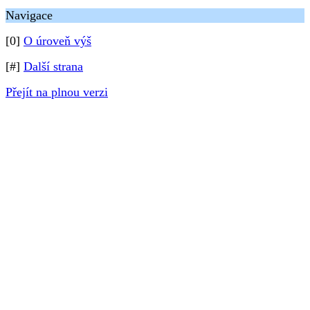
Navigace
[0]
O úroveň výš
[#]
Další strana
Přejít na plnou verzi