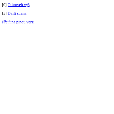
[0]
O úroveň výš
[#]
Další strana
Přejít na plnou verzi