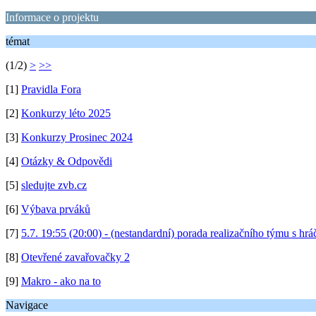
Informace o projektu
témat
(1/2)
>
>>
[1]
Pravidla Fora
[2]
Konkurzy léto 2025
[3]
Konkurzy Prosinec 2024
[4]
Otázky & Odpovědi
[5]
sledujte zvb.cz
[6]
Výbava prváků
[7]
5.7. 19:55 (20:00) - (nestandardní) porada realizačního týmu s hrá
[8]
Otevřené zavařovačky 2
[9]
Makro - ako na to
Navigace