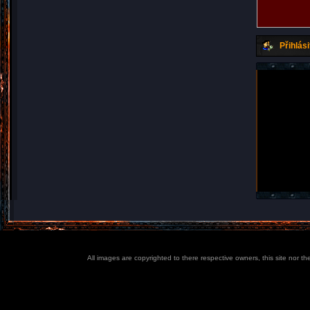
Přihlási
All images are copyrighted to there respective owners, this site nor t