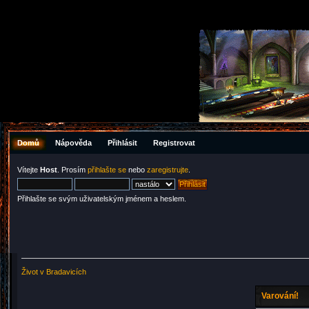
Domů
Nápověda
Přihlásit
Registrovat
Vítejte
Host
. Prosím
přihlašte se
nebo
zaregistrujte
.
Přihlašte se svým uživatelským jménem a heslem.
Život v Bradavicích
Varování!