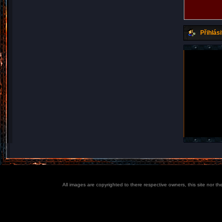
Přihlási
All images are copyrighted to there respective owners, this site nor t