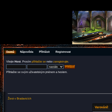
Domů
Nápověda
Přihlásit
Registrovat
Vítejte
Host
. Prosím
přihlašte se
nebo
zaregistrujte
.
Přihlašte se svým uživatelským jménem a heslem.
Život v Bradavicích
Varování!