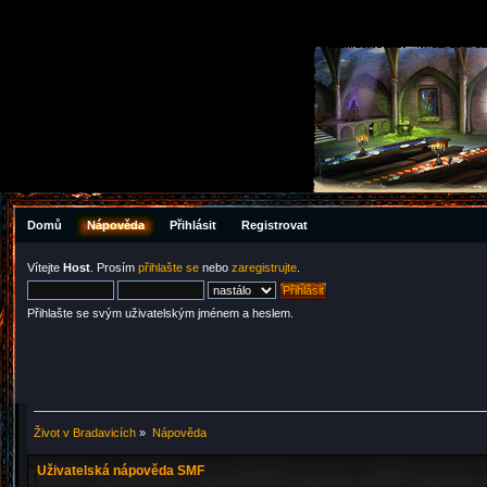
Domů
Nápověda
Přihlásit
Registrovat
Vítejte
Host
. Prosím
přihlašte se
nebo
zaregistrujte
.
Přihlašte se svým uživatelským jménem a heslem.
Život v Bradavicích
»
Nápověda
Uživatelská nápověda SMF