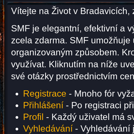
Vítejte na Život v Bradavicíc
SMF je elegantní, efektivní a v
zcela zdarma. SMF umožňuje u
organizovaným způsobem. Krom
využívat. Kliknutím na níže u
své otázky prostřednictvím ce
Registrace
- Mnoho fór vyžad
Přihlášení
- Po registraci p
Profil
- Každý uživatel má svů
Vyhledávání
- Vyhledávání j