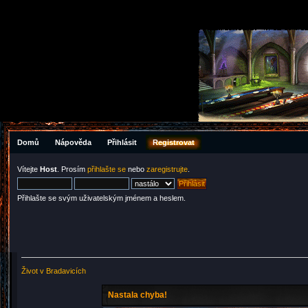
Domů
Nápověda
Přihlásit
Registrovat
Vítejte
Host
. Prosím
přihlašte se
nebo
zaregistrujte
.
Přihlašte se svým uživatelským jménem a heslem.
Život v Bradavicích
Nastala chyba!