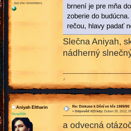
...but she remembers.
brnení je pre mňa do
zoberie do budúcna.
rečou, hlavy padať 
Slečna Aniyah, sk
nádherný slnečn
♫
Re: Diskuse k Dění ve hře 1989/90
Aniyah Eltharin
«
Odpověď #23 kdy:
Duben 30, 2012, 05
Dospělák
a odvecná otázoč