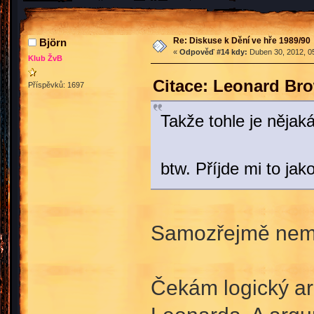
Re: Diskuse k Dění ve hře 1989/90
Björn
«
Odpověď #14 kdy:
Duben 30, 2012, 05
Klub ŽvB
Citace: Leonard Br
Příspěvků: 1697
Takže tohle je něja
btw. Příjde mi to jak
Samozřejmě nemus
Čekám logický ar