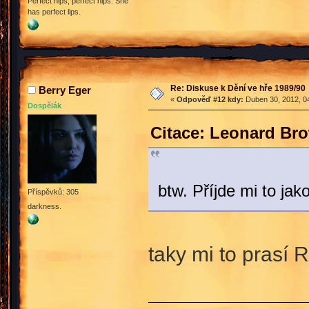
Perfect hips, perfect hips. She
has perfect lips.
Re: Diskuse k Dění ve hře 1989/90
Berry Eger
«
Odpověď #12 kdy:
Duben 30, 2012, 04
Dospělák
Citace: Leonard Br
btw. Příjde mi to jak
Příspěvků: 305
darkness.
taky mi to prasí R