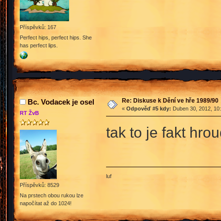
Příspěvků: 167
Perfect hips, perfect hips. She
has perfect lips.
Re: Diskuse k Dění ve hře 1989/90
Bc. Vodacek je osel
«
Odpověď #5 kdy:
Duben 30, 2012, 10:
RT ŽvB
tak to je fakt hro
luf
Příspěvků: 8529
Na prstech obou rukou lze
napočítat až do 1024!