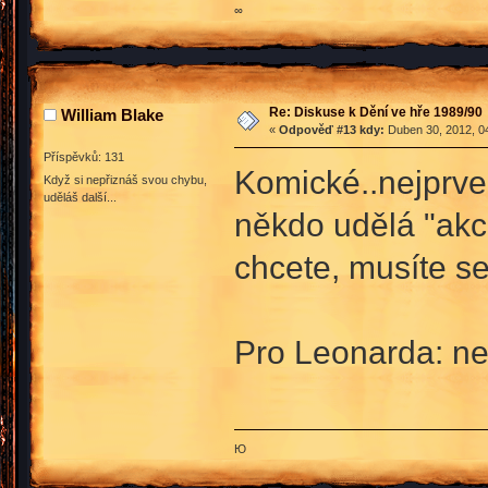
∞
Re: Diskuse k Dění ve hře 1989/90
William Blake
«
Odpověď #13 kdy:
Duben 30, 2012, 04
Příspěvků: 131
Komické..nejprve 
Když si nepřiznáš svou chybu,
uděláš další...
někdo udělá "akci
chcete, musíte se
Pro Leonarda: n
Ю