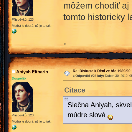
môžem chodiť aj
tomto historicky
Příspěvků: 123
Modrá je dobrá, už je to tak.
☼
Re: Diskuse k Dění ve hře 1989/90
Aniyah Eltharin
«
Odpověď #24 kdy:
Duben 30, 2012, 05
Dospělák
Citace
Slečna Aniyah, skvel
múdre slová
Příspěvků: 123
Modrá je dobrá, už je to tak.