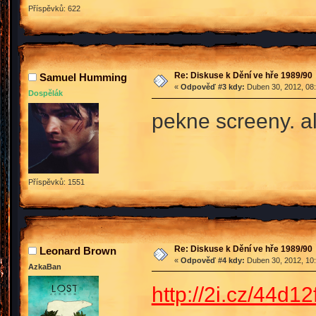
Příspěvků: 622
Re: Diskuse k Dění ve hře 1989/90
Samuel Humming
«
Odpověď #3 kdy:
Duben 30, 2012, 08:
Dospělák
pekne screeny. a
Příspěvků: 1551
Re: Diskuse k Dění ve hře 1989/90
Leonard Brown
«
Odpověď #4 kdy:
Duben 30, 2012, 10:
AzkaBan
http://2i.cz/44d1