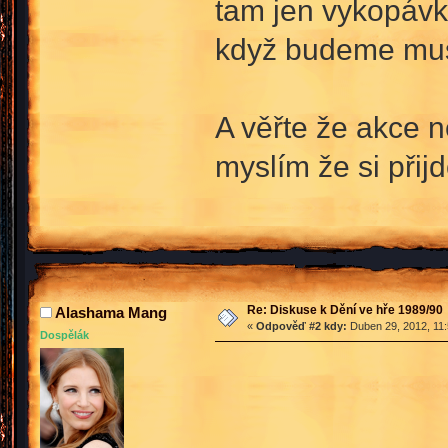
tam jen vykopávky
když budeme muse
A věřte že akce 
myslím že si přij
Re: Diskuse k Dění ve hře 1989/90
Alashama Mang
«
Odpověď #2 kdy:
Duben 29, 2012, 11:
Dospělák