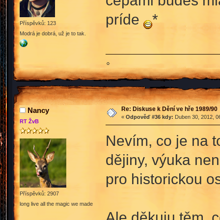
príde
*
Příspěvků: 123
Modrá je dobrá, už je to tak.
☼
Re: Diskuse k Dění ve hře 1989/90
Nancy
«
Odpověď #36 kdy:
Duben 30, 2012, 06
RT ŽvB
Nevím, co je na 
dějiny, výuka nen
pro historickou o
Příspěvků: 2907
long live all the magic we made
Ale děkuju těm, co