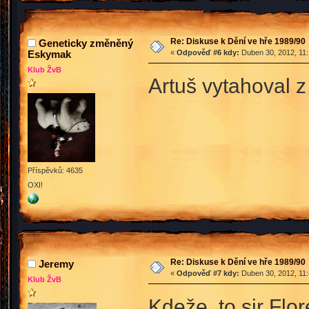
Re: Diskuse k Dění ve hře 1989/90
Geneticky změněný
Eskymak
«
Odpověď #6 kdy:
Duben 30, 2012, 11:
Klub ŽvB
Artuš vytahoval 
Příspěvků: 4635
OXI!
Re: Diskuse k Dění ve hře 1989/90
Jeremy
«
Odpověď #7 kdy:
Duben 30, 2012, 11:
Klub ŽvB
Kdeže, to sir Flo