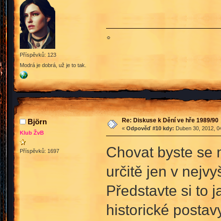
☼
Příspěvků: 123
Modrá je dobrá, už je to tak.
Re: Diskuse k Dění ve hře 1989/90
Björn
«
Odpověď #10 kdy:
Duben 30, 2012, 04
Klub ŽvB
Chovat byste se m
Příspěvků: 1697
určitě jen v nejv
Představte si to j
historické posta