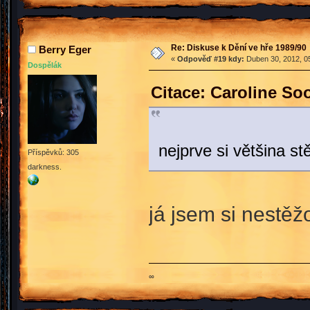
Re: Diskuse k Dění ve hře 1989/90
Berry Eger
«
Odpověď #19 kdy:
Duben 30, 2012, 05
Dospělák
Citace: Caroline So
nejprve si většina st
Příspěvků: 305
darkness.
já jsem si nestěž
∞