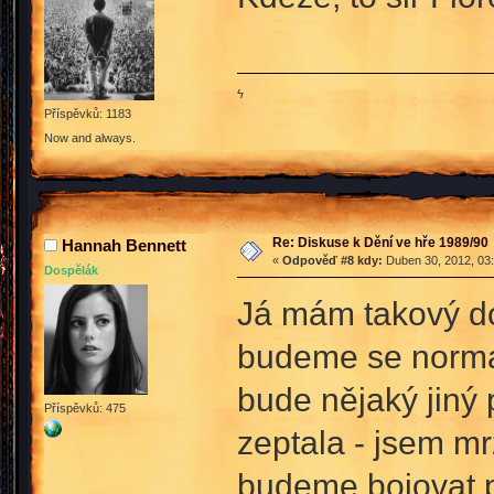
ϟ
Příspěvků: 1183
Now and always.
Re: Diskuse k Dění ve hře 1989/90
Hannah Bennett
«
Odpověď #8 kdy:
Duben 30, 2012, 03:
Dospělák
Já mám takový do
budeme se normál
bude nějaký jiný
Příspěvků: 475
zeptala - jsem mrz
budeme bojovat p