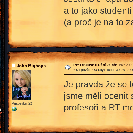
a to jako studenti
(a proč je na to 
Re: Diskuse k Dění ve hře 1989/90
John Bighops
«
Odpověď #33 kdy:
Duben 30, 2012, 05
Je pravda že se 
jsme měli ocenit s
Příspěvků: 22
profesoři a RT mo