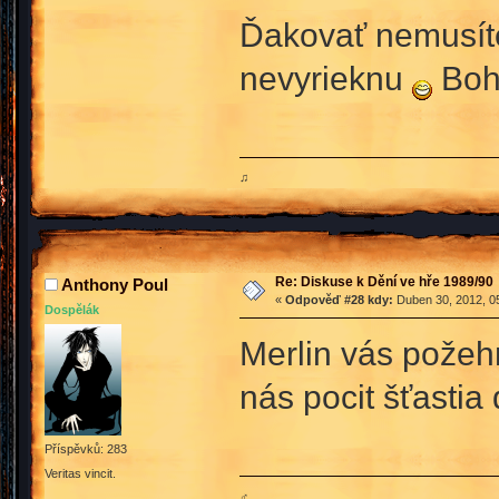
Ďakovať nemusíte,
nevyrieknu
Boh 
♫
Re: Diskuse k Dění ve hře 1989/90
Anthony Poul
«
Odpověď #28 kdy:
Duben 30, 2012, 05
Dospělák
Merlin vás požeh
nás pocit šťastia
Příspěvků: 283
Veritas vincit.
♂