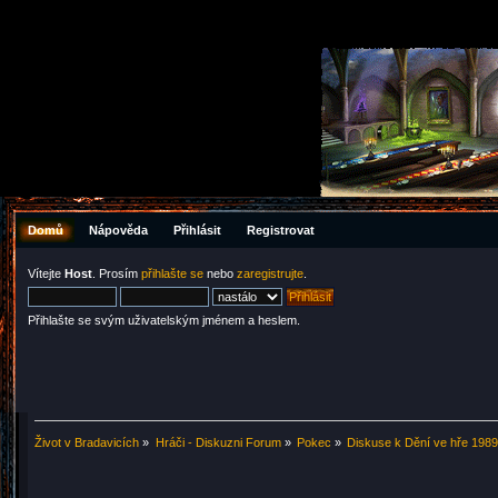
Domů
Nápověda
Přihlásit
Registrovat
Vítejte
Host
. Prosím
přihlašte se
nebo
zaregistrujte
.
Přihlašte se svým uživatelským jménem a heslem.
Život v Bradavicích
»
Hráči - Diskuzni Forum
»
Pokec
»
Diskuse k Dění ve hře 1989