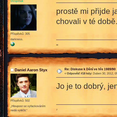
Dospělák
prostě mi přijde 
chovali v té době
Příspěvků: 305
darkness.
∞
Re: Diskuse k Dění ve hře 1989/90
Daniel Aaron Styx
«
Odpověď #18 kdy:
Duben 30, 2012, 05
Jo je to dobrý, j
Příspěvků: 502
„Hloupost se vyfackováním
♪
nedá vyléčit.“