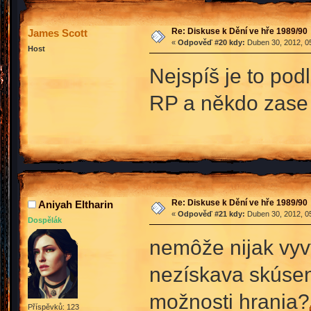
Re: Diskuse k Dění ve hře 1989/90
James Scott
«
Odpověď #20 kdy:
Duben 30, 2012, 05
Host
Nejspíš je to pod
RP a někdo zase 
Re: Diskuse k Dění ve hře 1989/90
Aniyah Eltharin
«
Odpověď #21 kdy:
Duben 30, 2012, 05
Dospělák
nemôže nijak vyv
nezískava skúsen
možnosti hrania?
Příspěvků: 123