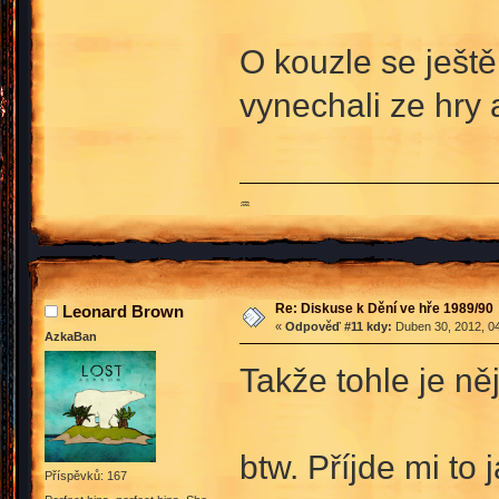
O kouzle se ješt
vynechali ze hry 
♒
Re: Diskuse k Dění ve hře 1989/90
Leonard Brown
«
Odpověď #11 kdy:
Duben 30, 2012, 04
AzkaBan
Takže tohle je n
btw. Příjde mi to
Příspěvků: 167