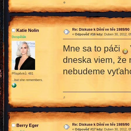
☼
Re: Diskuse k Dění ve hře 1989/90
Katie Nolin
«
Odpověď #16 kdy:
Duben 30, 2012, 05
Dospělák
Mne sa to páči
dneska viem, že 
nebudeme vyťah
Příspěvků: 481
...but she remembers.
♫
Re: Diskuse k Dění ve hře 1989/90
Berry Eger
«
Odpověď #17 kdy:
Duben 30, 2012, 05