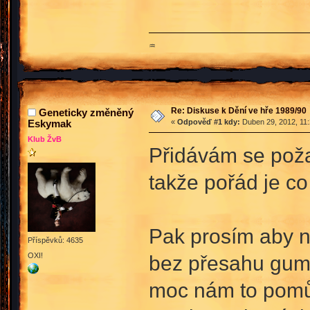
♒
Re: Diskuse k Dění ve hře 1989/90
Geneticky změněný
Eskymak
«
Odpověď #1 kdy:
Duben 29, 2012, 11:
Klub ŽvB
Přidávám se poža
takže pořád je c
Pak prosím aby ně
Příspěvků: 4635
OXI!
bez přesahu gum
moc nám to pomůž