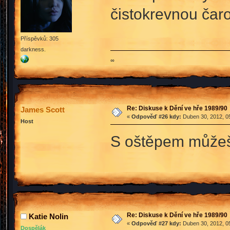
čistokrevnou čaro
Příspěvků: 305
darkness.
∞
Re: Diskuse k Dění ve hře 1989/90
James Scott
«
Odpověď #26 kdy:
Duben 30, 2012, 05
Host
S oštěpem můžeš 
Re: Diskuse k Dění ve hře 1989/90
Katie Nolin
«
Odpověď #27 kdy:
Duben 30, 2012, 05
Dospělák