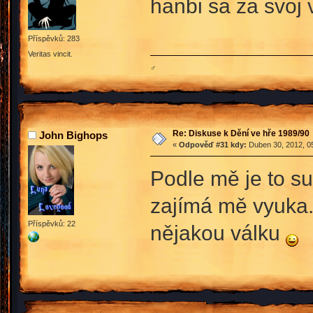
hanbi sa za svoj
Příspěvků: 283
Veritas vincit.
♂
Re: Diskuse k Dění ve hře 1989/90
John Bighops
«
Odpověď #31 kdy:
Duben 30, 2012, 05
Podle mě je to su
zajímá mě vyuka..
Příspěvků: 22
nějakou válku