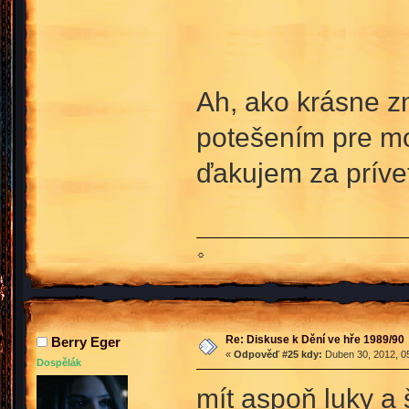
Ah, ako krásne zn
potešením pre mo
ďakujem za príve
☼
Re: Diskuse k Dění ve hře 1989/90
Berry Eger
«
Odpověď #25 kdy:
Duben 30, 2012, 05
Dospělák
mít aspoň luky a 