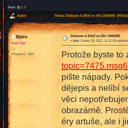
Stran: [
1
]
2
3
Autor
Téma: Diskuse k Dění ve hře 1989/90 (Přečt
Diskuse k Dění ve hře 1989/90
Björn
«
kdy:
Duben 29, 2012, 11:21:00 odpoled
Klub ŽvB
Protože byste to
Příspěvků: 1697
topic=7475.msg
pište nápady. Pok
dějepis a nelíbí 
věci nepotřebuje
obrazárně. Prostě
éry artuše, ale i j