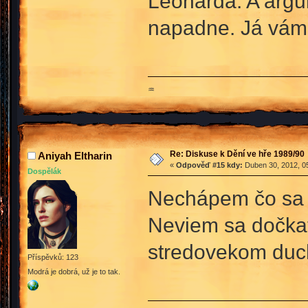
Leonarda. A argum
napadne. Já vám 
♒
Re: Diskuse k Dění ve hře 1989/90
Aniyah Eltharin
«
Odpověď #15 kdy:
Duben 30, 2012, 05
Dospělák
Nechápem čo sa
Neviem sa dočkať
stredovekom duch
Příspěvků: 123
Modrá je dobrá, už je to tak.