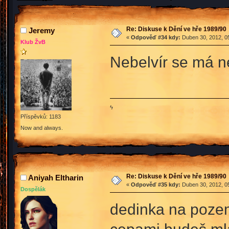
Re: Diskuse k Dění ve hře 1989/90
Jeremy
«
Odpověď #34 kdy:
Duben 30, 2012, 05
Klub ŽvB
Nebelvír se má ne
ϟ
Příspěvků: 1183
Now and always.
Re: Diskuse k Dění ve hře 1989/90
Aniyah Eltharin
«
Odpověď #35 kdy:
Duben 30, 2012, 05
Dospělák
dedinka na poze
cepami budeš mlá