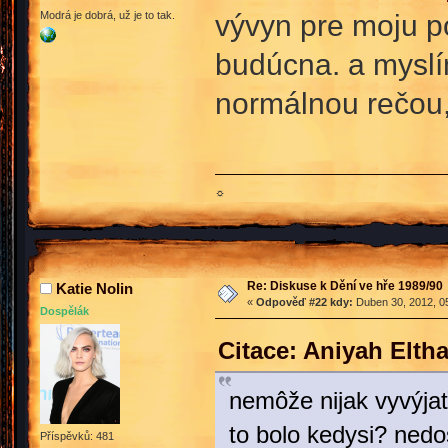
vývyn pre moju po
Modrá je dobrá, už je to tak.
budúcna. a myslí
normálnou rečou
☼
Re: Diskuse k Dění ve hře 1989/90
Katie Nolin
«
Odpověď #22 kdy:
Duben 30, 2012, 05
Dospělák
Citace: Aniyah Elth
nemôže nijak vyvýjať
to bolo kedysi? nedo
Příspěvků: 481