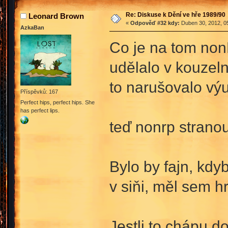
Re: Diskuse k Dění ve hře 1989/90
Leonard Brown
«
Odpověď #32 kdy:
Duben 30, 2012, 05
AzkaBan
Co je na tom nonR
udělalo v kouzel
to narušovalo výuk
Příspěvků: 167
Perfect hips, perfect hips. She
has perfect lips.
teď nonrp strano
Bylo by fajn, kdy
v siňi, měl sem hr
Jestli to chápu d