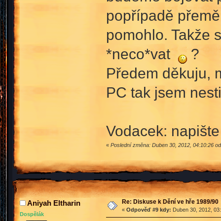
popřípadě přeměni
pomohlo. Takže 
*neco*vat
?
Předem děkuju, m
PC tak jsem nest
Vodacek: napište
«
Poslední změna: Duben 30, 2012, 04:10:26 od
Re: Diskuse k Dění ve hře 1989/90
Aniyah Eltharin
«
Odpověď #9 kdy:
Duben 30, 2012, 03:
Dospělák