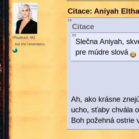
Citace: Aniyah Elth
Citace
Příspěvků: 481
Slečna Aniyah, skv
...but she remembers.
pre múdre slová
Ah, ako krásne znejú
ucho, sťaby chvála 
Boh požehná ostrie 