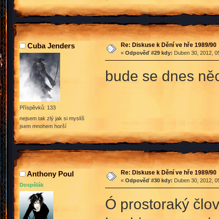
Re: Diskuse k Dění ve hře 1989/90
Cuba Jenders
«
Odpověď #29 kdy:
Duben 30, 2012, 05
bude se dnes něc
Příspěvků: 133
nejsem tak zlý jak si myslíš
jsem mnohem horší
Re: Diskuse k Dění ve hře 1989/90
Anthony Poul
«
Odpověď #30 kdy:
Duben 30, 2012, 05
Dospělák
Ó prostoraký člov