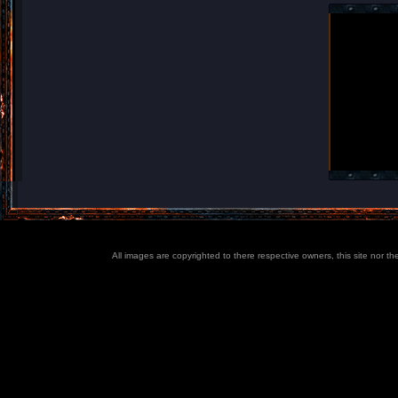
All images are copyrighted to there respective owners, this site nor t