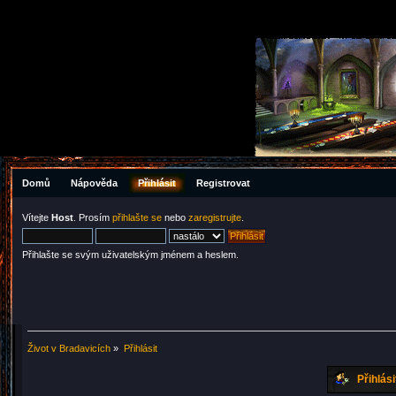
Domů
Nápověda
Přihlásit
Registrovat
Vítejte
Host
. Prosím
přihlašte se
nebo
zaregistrujte
.
Přihlašte se svým uživatelským jménem a heslem.
Život v Bradavicích
»
Přihlásit
Přihlási