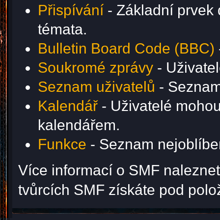
Přispívání
- Základní prvek 
témata.
Bulletin Board Code (BBC)
Soukromé zprávy
- Uživate
Seznam uživatelů
- Seznam 
Kalendář
- Uživatelé mohou 
kalendářem.
Funkce
- Seznam nejoblíben
Více informací o SMF nalezne
tvůrcích SMF získáte pod pol