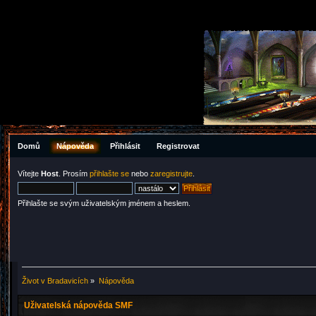
Domů
Nápověda
Přihlásit
Registrovat
Vítejte
Host
. Prosím
přihlašte se
nebo
zaregistrujte
.
Přihlašte se svým uživatelským jménem a heslem.
Život v Bradavicích
»
Nápověda
Uživatelská nápověda SMF