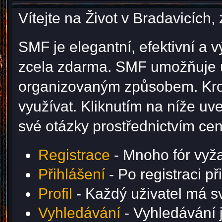
Vítejte na Život v Bradavicíc
SMF je elegantní, efektivní a v
zcela zdarma. SMF umožňuje u
organizovaným způsobem. Krom
využívat. Kliknutím na níže u
své otázky prostřednictvím ce
Registrace
- Mnoho fór vyžad
Přihlášení
- Po registraci p
Profil
- Každý uživatel má svů
Vyhledávání
- Vyhledávání j