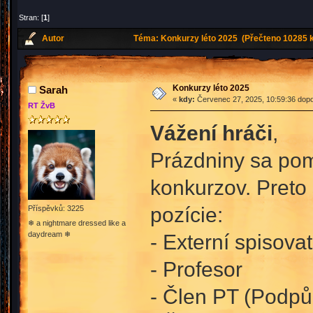
Stran: [
1
]
Autor
Téma: Konkurzy léto 2025 (Přečteno 10285 k
Konkurzy léto 2025
Sarah
«
kdy:
Červenec 27, 2025, 10:59:36 dopo
RT ŽvB
Vážení hráči
,
Prázdniny sa poma
konkurzov. Preto 
pozície:
Příspěvků: 3225
❄ a nightmare dressed like a
daydream ❄
- Externí spisovat
- Profesor
- Člen PT (Podpůr