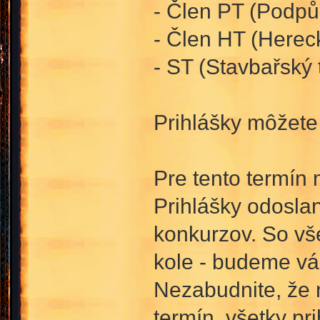
- Člen PT (Podpůr
- Člen HT (Herec
- ST (Stavbařský 
Prihlášky môžet
Pre tento termín 
Prihlášky odosla
konkurzov. So vše
kole - budeme vá
Nezabudnite, že 
termín, všetky p