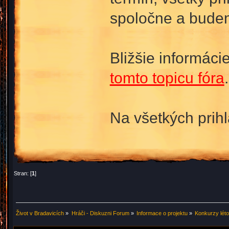
spoločne a budem
Bližšie informáci
tomto topicu fóra
.
Na všetkých prih
Stran: [
1
]
Život v Bradavicích
»
Hráči - Diskuzni Forum
»
Informace o projektu
»
Konkurzy lét