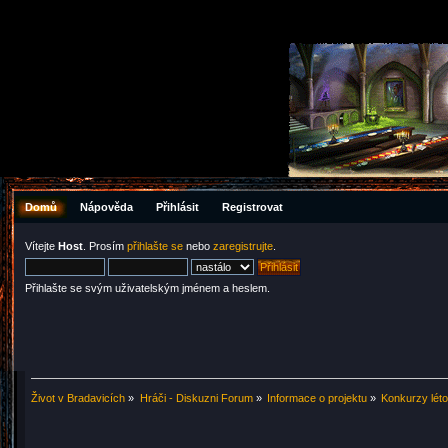
Domů
Nápověda
Přihlásit
Registrovat
Vítejte
Host
. Prosím
přihlašte se
nebo
zaregistrujte
.
Přihlašte se svým uživatelským jménem a heslem.
Život v Bradavicích
»
Hráči - Diskuzni Forum
»
Informace o projektu
»
Konkurzy lét