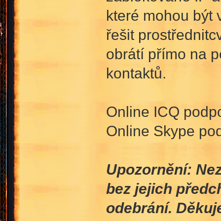
které mohou být v
řešit prostřednit
obrátí přímo na 
kontaktů.
Online ICQ podp
Online Skype po
Upozornění: Nezv
bez jejich před
odebrání. Děku