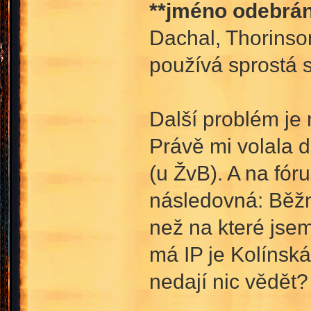
**jméno odebrán
Dachal, Thorinso
používá sprostá s
Další problém je 
Právě mi volala d
(u ŽvB). A na fóru
následovná: Běžně
než na které jsem 
má IP je Kolínská,
nedají nic vědět?