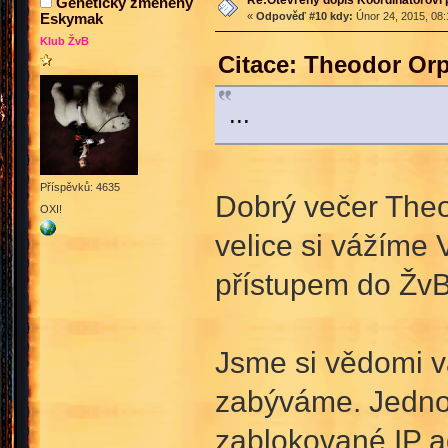
Geneticky změněný
Eskymak
«
Odpověď #10 kdy:
Únor 24, 2015, 08:
Klub ŽvB
Citace: Theodor Or
...
Příspěvků: 4635
Dobrý večer The
OXI!
velice si vážíme 
přístupem do ŽvB
Jsme si vědomi vá
zabýváme. Jednou
zablokované IP a