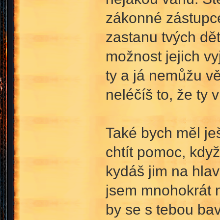
zákonné zástupce
zastanu tvých dět
možnost jejich vy
ty a já nemůžu věd
neléčíš to, že ty
Také bych měl ješ
chtít pomoc, když
kydáš jim na hla
jsem mnohokrát m
by se s tebou bav