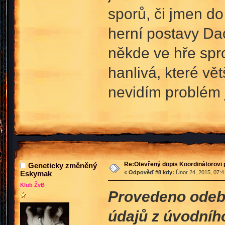
sporů, či jmen do
herní postavy Dac
někde ve hře spro
hanlivá, které vě
nevidím problém j
Re:Otevřený dopis Koordinátorovi p
Geneticky změněný
Eskymak
«
Odpověď #8 kdy:
Únor 24, 2015, 07:4
Klub ŽvB
Provedeno odebr
údajů z úvodníh