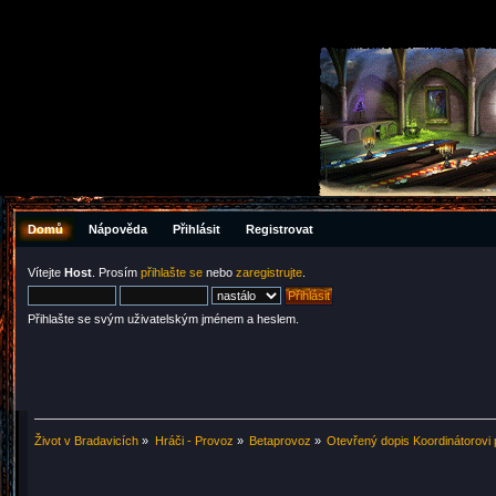
Domů
Nápověda
Přihlásit
Registrovat
Vítejte
Host
. Prosím
přihlašte se
nebo
zaregistrujte
.
Přihlašte se svým uživatelským jménem a heslem.
Život v Bradavicích
»
Hráči - Provoz
»
Betaprovoz
»
Otevřený dopis Koordinátorovi 