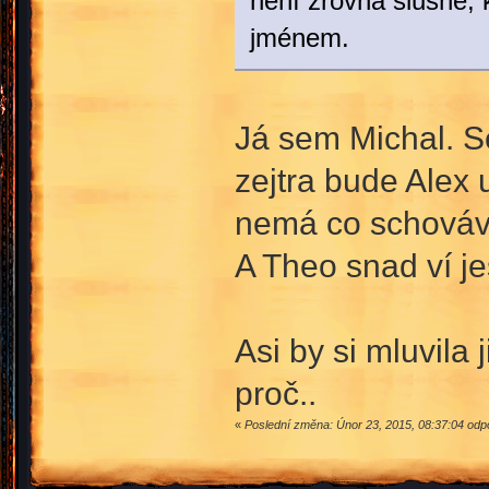
není zrovna slušné, 
jménem.
Já sem Michal. S
zejtra bude Alex 
nemá co schováva
A Theo snad ví j
Asi by si mluvila 
proč..
«
Poslední změna: Únor 23, 2015, 08:37:04 odpo