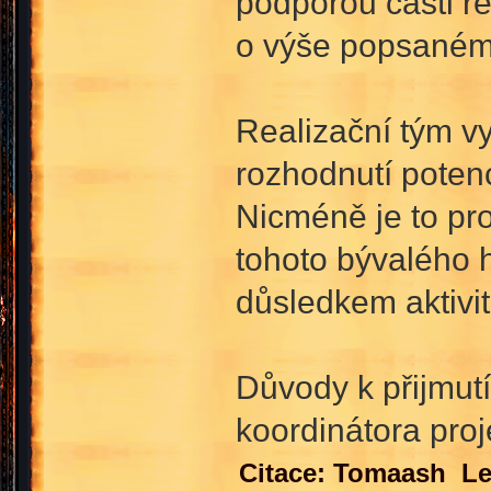
podporou části r
o výše popsaném 
Realizační tým vy
rozhodnutí poten
Nicméně je to pr
tohoto bývalého 
důsledkem aktivi
Důvody k přijmutí
koordinátora proj
Citace: Tomaash Le