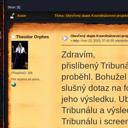
Stran: [
1
]
Autor
Téma: Otevřený dopis Koordinátorovi projekt
Otevřený dopis Koordinátorovi proj
Theodor Orphes
«
kdy:
Únor 23, 2015, 07:42:05 odpoledn
Zdravím,
přislíbený Tribun
Příspěvků: 186
proběhl. Bohužel 
Per aspera ad astra..
slušný dotaz na 
jeho výsledku. Ub
Tribunálu a výsl
Tribunálu i scree