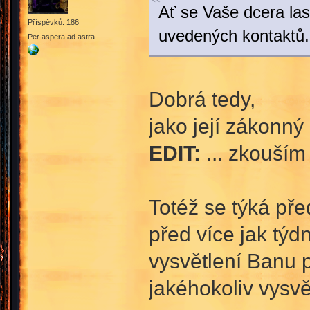
Ať se Vaše dcera la
Příspěvků: 186
uvedených kontaktů.
Per aspera ad astra..
Dobrá tedy,
jako její zákonn
EDIT:
... zkouším
Totéž se týká př
před více jak týd
vysvětlení Banu 
jakéhokoliv vysvě