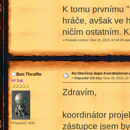
K tomu prvnímu "
hráče, avšak ve h
ničím ostatním. 
«
Poslední změna: Únor 25, 2015, 02:44:28 odp
Re:Otevřený dopis Koordinátorovi p
Ben Thruffle
«
Odpověď #15 kdy:
Únor 26, 2015, 12:
RT ŽvB
Zdravím,
koordinátor proje
zástupce jsem by
Příspěvků: 3430