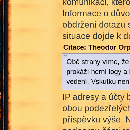
komunikaci, ktero
Informace o důvo
obdržení dotazu 
situace dojde k d
Citace: Theodor Or
Obě strany víme, že
prokáží herní logy a
vedení. Vskutku není
IP adresy a účty
obou podezřelých
příspěvku výše. N