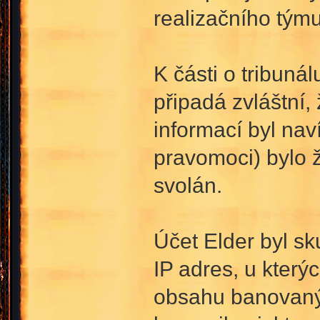
realizačního týmu
K části o tribuná
připadá zvláštní,
informací byl nav
pravomoci) bylo ž
svolán.
Účet Elder byl s
IP adres, u který
obsahu banovaný