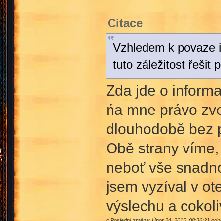
Citace
Vzhledem k povaze in
tuto záležitost řešit
Zda jde o informa
ńa mne právo zve
dlouhodobě bez 
Obě strany víme,
neboť vše snadno
jsem vyzíval v o
výslechu a cokoli
«
Poslední změna: Únor 24, 2015, 08:36:21 od