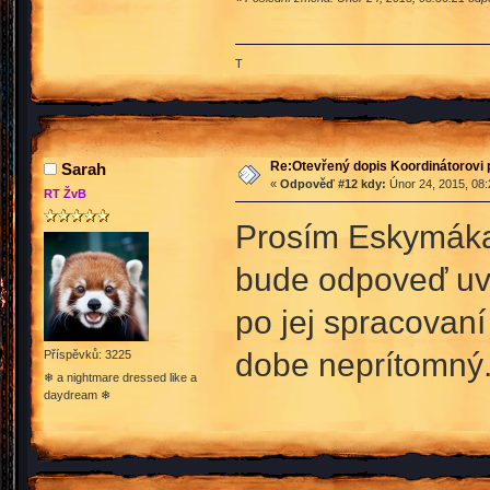
T
Re:Otevřený dopis Koordinátorovi p
Sarah
«
Odpověď #12 kdy:
Únor 24, 2015, 08:
RT ŽvB
Prosím Eskymáka, 
bude odpoveď uve
po jej spracovaní
dobe neprítomný
Příspěvků: 3225
❄ a nightmare dressed like a
daydream ❄