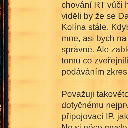
chování RT vůči h
viděli by že se Da
Kolína stále. Kdyb
mne, asi bych na 
správné. Ale zabl
tomu co zveřejnil
podáváním zkresl
Považuji takovét
dotyčnému nejprve
připojovací IP, j
Ne si něco myslet