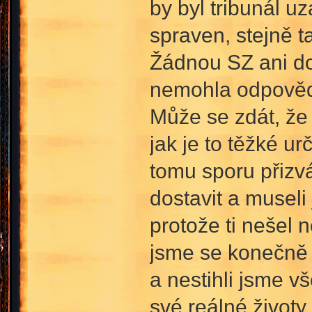
by byl tribunál u
spraven, stejně t
Žádnou SZ ani dot
nemohla odpovědě
Může se zdát, že
jak je to těžké urč
tomu sporu přizv
dostavit a museli
protože ti nešel 
jsme se konečně s
a nestihli jsme 
své reálné životy