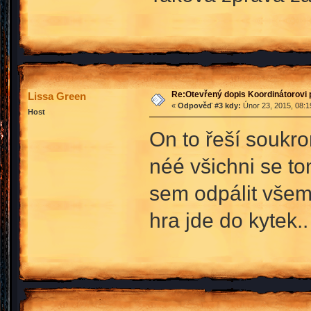
Re:Otevřený dopis Koordinátorovi p
Lissa Green
«
Odpověď #3 kdy:
Únor 23, 2015, 08:1
Host
On to řeší soukro
néé všichni se to
sem odpálit všem 
hra jde do kytek..