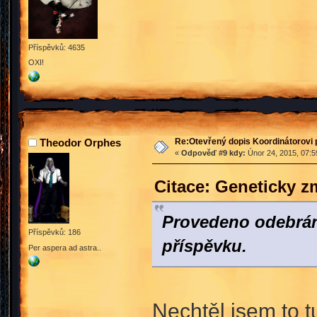
Příspěvků: 4635
OXI!
Re:Otevřený dopis Koordinátorovi p
Theodor Orphes
«
Odpověď #9 kdy:
Únor 24, 2015, 07:5
Citace: Geneticky 
Provedeno odebrán
Příspěvků: 186
příspěvku.
Per aspera ad astra..
Nechtěl jsem to 