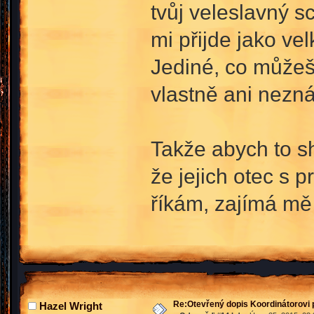
tvůj veleslavný s
mi přijde jako v
Jediné, co můžeš 
vlastně ani nezná
Takže abych to sh
že jejich otec s p
říkám, zajímá mě j
Re:Otevřený dopis Koordinátorovi p
Hazel Wright