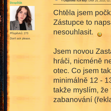
«
Odpověď #14 kdy:
Únor 25, 2015, 02:
Dospělák
Chtěla jsem počk
Zástupce to naps
nesouhlasit.
Příspěvků: 273
Don't ask please.
Jsem novou Zastá
hráči, nicméně ne
otec. Co jsem tak
minimálně 12 - 13 
takže myslím, že t
zabanování (řekla