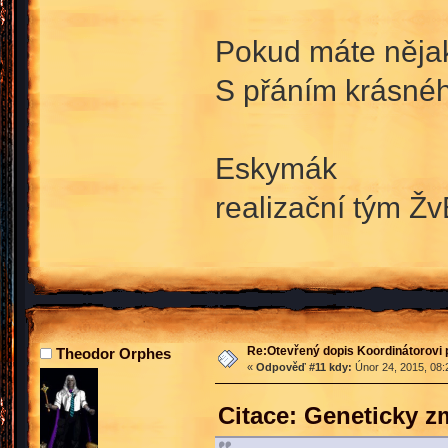
Pokud máte nějaké
S přáním krásné
Eskymák
realizační tým Žv
Re:Otevřený dopis Koordinátorovi p
Theodor Orphes
«
Odpověď #11 kdy:
Únor 24, 2015, 08:
Citace: Geneticky 