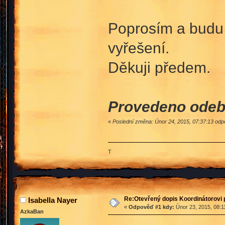
Poprosím a budu r
vyřešení.
Děkuji předem.
Provedeno odeb
«
Poslední změna: Únor 24, 2015, 07:37:13 o
T
Re:Otevřený dopis Koordinátorovi p
Isabella Nayer
«
Odpověď #1 kdy:
Únor 23, 2015, 08:1
AzkaBan