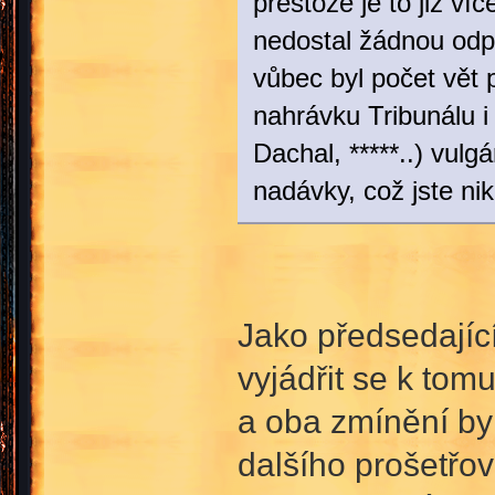
přestože je to již ví
nedostal žádnou odpo
vůbec byl počet vět 
nahrávku Tribunálu i 
Dachal, *****..) vul
nadávky, což jste ni
Jako předsedajíc
vyjádřit se k tom
a oba zmínění byl
dalšího prošetřo