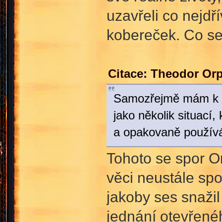
uzavřeli co nejdří
kobereček. Co se
Citace: Theodor Or
Samozřejmě mám k di
jako několik situací,
a opakovaně používá 
Tohoto se spor Or
věci neustále spo
jakoby ses snažil
jednání otevřenéh