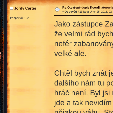
Re:Otevřený dopis Koordinátorovi p
Jordy Carter
«
Odpověď #13 kdy:
Únor 25, 2015, 02:
Příspěvků: 102
Jako zástupce Za
že velmi rád bych
nefér zabanovány 
velké ale.
Chtěl bych znát j
dalšího nám tu p
hráč není. Byl js
jde a tak nevidím
nějakou váhu. Ste