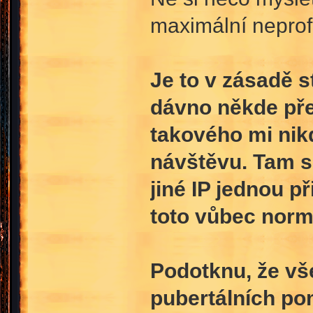
maximální neprof
Je to v zásadě s
dávno někde pře
takového mi nikd
návštěvu. Tam s
jiné IP jednou př
toto vůbec norm
Podotknu, že vš
pubertálních po