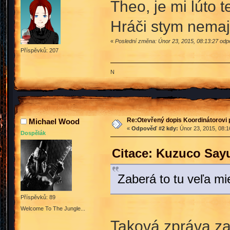
Theo, je mi lúto t
Hráči stym nemaj
«
Poslední změna: Únor 23, 2015, 08:13:27 odp
Příspěvků: 207
N
Re:Otevřený dopis Koordinátorovi p
Michael Wood
«
Odpověď #2 kdy:
Únor 23, 2015, 08:1
Dospělák
Citace: Kuzuco Sayu
Zaberá to tu veľa mi
Příspěvků: 89
Welcome To The Jungle...
Taková zpráva za