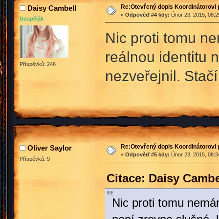
Re:Otevřený dopis Koordinátorovi p
Daisy Cambell
«
Odpověď #4 kdy:
Únor 23, 2015, 08:2
Dospělák
Nic proti tomu ne
reálnou identitu 
Příspěvků: 246
nezveřejnil. Sta
Re:Otevřený dopis Koordinátorovi p
Oliver Saylor
«
Odpověď #5 kdy:
Únor 23, 2015, 08:3
Příspěvků: 9
Citace: Daisy Cambe
Nic proti tomu nemám