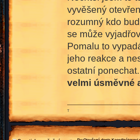
vyvěšený otevřen
rozumný kdo bude
se může vyjadřov
Pomalu to vypadá
jeho reakce a ne
ostatní ponechat. 
velmi úsměvné a
T
Re:Otevřený dopis Koordinátorovi p