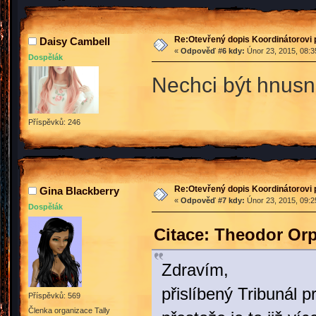
Re:Otevřený dopis Koordinátorovi p
Daisy Cambell
«
Odpověď #6 kdy:
Únor 23, 2015, 08:3
Dospělák
Nechci být hnusn
Příspěvků: 246
Re:Otevřený dopis Koordinátorovi p
Gina Blackberry
«
Odpověď #7 kdy:
Únor 23, 2015, 09:2
Dospělák
Citace: Theodor Or
Zdravím,
přislíbený Tribunál 
Příspěvků: 569
Členka organizace Tally