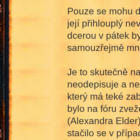
Pouze se mohu do
její přihlouplý 
dcerou v pátek byl
samouzřejmě mnou
Je to skutečně na
neodepisuje a ne
který má teké za
bylo na fóru zvež
(Alexandra Elder)
stačilo se v příp