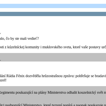
?
alo, čo by ste mali vedieť?
sti z kúzelníckej komunity i muklovského sveta, ktoré vaše postavy určit
.
ání Rádia Fénix dozvěděla hrůzostrašnou zprávu: pohřešuje se bradavi
uzel!
Regimentu poukazující na plány Ministerstva odhalit kouzelnický svět 
štci podporující Ministerstvo, které tvrzení popírá a naopak poukazuj