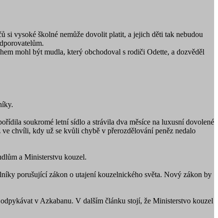
si vysoké školné nemůže dovolit platit, a jejich děti tak nebudou
odporovatelům.
ahem mohl být mudla, který obchodoval s rodiči Odette, a dozvěděl
níky.
ořídila soukromé letní sídlo a strávila dva měsíce na luxusní dovolené
 ve chvíli, kdy už se kvůli chybě v přerozdělování peněz nedalo
udlům a Ministerstvu kouzel.
lníky porušující zákon o utajení kouzelnického světa. Nový zákon by
odpykávat v Azkabanu. V dalším článku stojí, že Ministerstvo kouzel