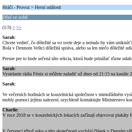
Hráči - Provoz > Herní události
Dění ve světě
(1/3)
>
>>
Sarah
:
Chcete vedieť, čo dôležité sa vo svete deje a nemalo by vám uniknúť
Bola v Dennom Veštci dôležitá správa, alebo sa len niečo dôležité udi
Presne pre to bude určená táto sekcia, ktorá bude prinášať rôzne udalo
Sarah
:
Vysielanie rádia Fénix si môžete naladiť už dnes od 21:15 na kanále 2
Sarah
:
Ve večerních hodinách se kouzelnická společnost v mimořádném vysíl
mohly pomoci jejímu nalezení, urychleně kontaktujte Ministerstvo ko
Charlie
:
V roce 2018 se v kouzelnických lokacích začínají objevovat plakáty 
V červenci téhož roku o této skutečnosti vychází článek v Denním vě