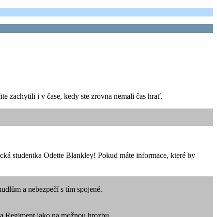
e zachytili i v čase, kedy ste zrovna nemali čas hrať.
cká studentka Odette Blankley! Pokud máte informace, které by
mudlům a nebezpečí s tím spojené.
e na Regiment jako na možnou hrozbu.