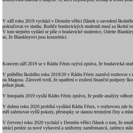
V září roku 2019 vychází v Denním věštci článek o zavedení školného
pokračovat ve studiu. Rodiče bradavických studentů musí za školní r
V tom stejném vydání se píše o bradavické studentce, Odette Blankle
se, že Blankleyovi jsou kouzelníci.
Koncem září 2019 se v Rádiu Fénix ozývá zpráva, že bradavická stud
V průběhu školního roku 2019/20 v Rádiu Fénix zaznívá rozhovor s mini
na Magosu. Zároveň tvrdí, že opatření o zrušení finanční podpory ško
jednat jinak.
V listopadu 2019 vysílá Rádio Fénix zprávu, že podle analýzy odbor
V dubnu roku 2020 probíhá vysílání Rádia Fénix, v rozhovoru zde hos
měl zahrnovat vyšší pokuty, přestupky se stanou trestnými činy a míst
V červenci roku 2020 vychází v Denním věštci článek o tom, že mudlo
utrácí peníze za nové vybavení a uniformy zaměstnanců, zatímco stále