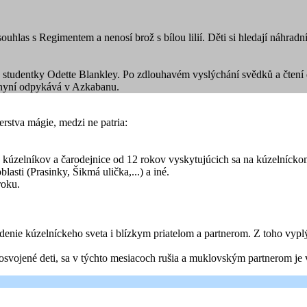
uhlas s Regimentem a nenosí brož s bílou lilií. Děti si hledají náhradn
studentky Odette Blankley. Po zdlouhavém vyslýchání svědků a čtení d
i nyní odpykává v Azkabanu.
stva mágie, medzi ne patria:
h kúzelníkov a čarodejnice od 12 rokov vyskytujúcich sa na kúzelnícko
lasti (Prasinky, Šikmá ulička,...) a iné.
roku.
denie kúzelníckeho sveta i blízkym priatelom a partnerom. Z toho vyp
 osvojené deti, sa v týchto mesiacoch rušia a muklovským partnerom j