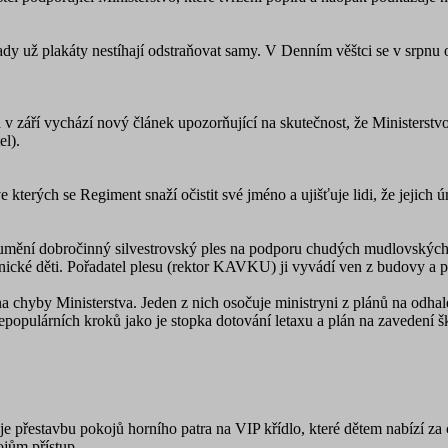
dy už plakáty nestíhají odstraňovat samy. V Denním věštci se v srpnu o
září vychází nový článek upozorňující na skutečnost, že Ministerstvo a
el).
terých se Regiment snaží očistit své jméno a ujišťuje lidi, že jejich 
ění dobročinný silvestrovský ples na podporu chudých mudlovských dě
nické děti. Pořadatel plesu (rektor KAVKU) ji vyvádí ven z budovy a p
chyby Ministerstva. Jeden z nich osočuje ministryni z plánů na odhale
opulárních kroků jako je stopka dotování letaxu a plán na zavedení š
je přestavbu pokojů horního patra na VIP křídlo, které dětem nabízí
ojům přístup.