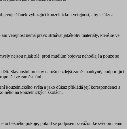
bjevuje článek vybízející kouzelnickou veřejnost, aby letáky a
ni veřejnost nemá právo strhávat jakékoliv materiály, které se ve
úmysly nejsou nijak zlé, proti mudlům bojovat nehodlají a pouze se
tí. Slavnostní proslov narušuje zdejší zaměstnankyně, podporující
ropouští ze zaměstnání.
ní kouzelnického světa a jako důkaz přikládá její korespondenci s
kolného na kouzelnických školách.
 za cenu běžného pokoje, pokud se podpisem zavážou ke svědomitému