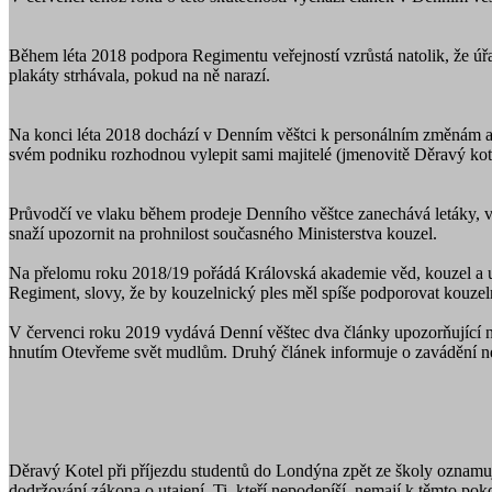
Během léta 2018 podpora Regimentu veřejností vzrůstá natolik, že úřa
plakáty strhávala, pokud na ně narazí.
Na konci léta 2018 dochází v Denním věštci k personálním změnám a v 
svém podniku rozhodnou vylepit sami majitelé (jmenovitě Děravý kot
Průvodčí ve vlaku během prodeje Denního věštce zanechává letáky, ve k
snaží upozornit na prohnilost současného Ministerstva kouzel.
Na přelomu roku 2018/19 pořádá Královská akademie věd, kouzel a um
Regiment, slovy, že by kouzelnický ples měl spíše podporovat kouzel
V červenci roku 2019 vydává Denní věštec dva články upozorňující na 
hnutím Otevřeme svět mudlům. Druhý článek informuje o zavádění nep
Děravý Kotel při příjezdu studentů do Londýna zpět ze školy oznamu
dodržování zákona o utajení. Ti, kteří nepodepíší, nemají k těmto pok