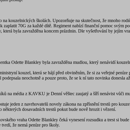
 na kouzelnických školách. Upozorňuje na skutečnost, že mnoho rodičů 
ok zaplatit 70G za každé dítě. Regiment nabízí finanční pomoc svým p
y, která byla zavražděna koncem prázdnin. Dle vyšetřování by jejím vr
entka Odette Blankley byla zavražděna mudlou, který nenávidí kouzel
stryní kouzel, která se hájí před obviněním, že si za veřejné peníze p
l podepsala neochotně a pouze proto, že se k ní tato novinka donesla až
níků na média z KAVKU je Denní věštec zaujatý a šíří nenávist vůči m
tuje jeden z navrhovatelů novely zákona na zpřísnění trestů pro kouze
o některých dosavadních trestů pokut bude nově hrozit i vězení.
vského vraha Odette Blankley čeká vynesení rozsudku a trest si bude 
 tvrdí, že nemá peníze pro školy.