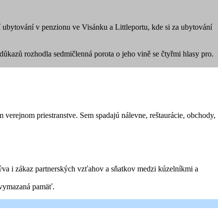
í ubytování v penzionu ve Visánku a Littleportu, kde si za ubytování
ůkazů rozhodla sedmičlenná porota o jeho vině se čtyřmi hlasy pro.
m verejnom priestranstve. Sem spadajú nálevne, reštaurácie, obchody,
lýva i zákaz partnerských vzťahov a sňatkov medzi kúzelníkmi a
e vymazaná pamäť.