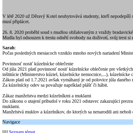
V létě 2020 už Děravý Kotel neubytovává studenty, kteří nepodepíší so
musí připlácet.
26. 8. 2020 proběhl soud s mudlou obžalovaným z vraždy bradavické 
Mudla byl odsouzen k trestu odnětí svobody na doživotí, svůj trest s
Sarah
:
Počas posledných mesiacoch vzniklo mnoho nových nariadení Minister
Povinnosť nosiť kúzelnícke oblečenie
Od júla 2021 platí povinnosť nosiť kúzelnícke oblečenie pre všetkýc
inštitúcie (Ministerstvo kúziel, kúzelnícke nemocnice,...), kúzelnícke ob
Zákon platí od 1.7.2021 avšak vymáhaný je od polovice júla daného 
Za kúzelnícky odev sa považuje napríklad plášť či hábit.
Zákaz manželstva medzi kúzelníkmi a muklami
Do zákonu o utajení pribudol v roku 2021 odstavec zakazujúci prezra
muklami.
Manželstvá muklov a kúzelníkov, do ktorých sa nenarodili ani neboli
Navigace
[0]
Seznam témat