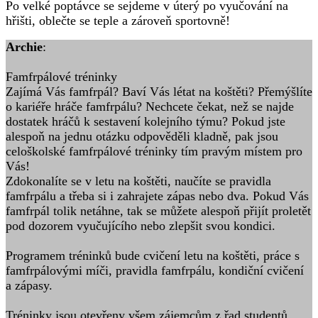
Po velké poptávce se sejdeme v úterý po vyučování na
hřišti, oblečte se teple a zároveň sportovně!
Archie
:
Famfrpálové tréninky
Zajímá Vás famfrpál? Baví Vás létat na koštěti? Přemýšlíte
o kariéře hráče famfrpálu? Nechcete čekat, než se najde
dostatek hráčů k sestavení kolejního týmu? Pokud jste
alespoň na jednu otázku odpověděli kladně, pak jsou
celoškolské famfrpálové tréninky tím pravým místem pro
Vás!
Zdokonalíte se v letu na koštěti, naučíte se pravidla
famfrpálu a třeba si i zahrajete zápas nebo dva. Pokud Vás
famfrpál tolik netáhne, tak se můžete alespoň přijít proletět
pod dozorem vyučujícího nebo zlepšit svou kondici.
Programem tréninků bude cvičení letu na koštěti, práce s
famfrpálovými míči, pravidla famfrpálu, kondiční cvičení
a zápasy.
Tréninky jsou otevřeny všem zájemcům z řad studentů,