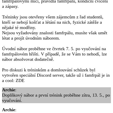
famfrpálovými míči, pravidla famfrpálu, kondiční cvičení
a zápasy.
Tréninky jsou otevřeny všem zájemcům z řad studentů,
kteří se nebojí košťat a létání na nich, fyzické zátěže a
nějaké té modřiny.
Nejsou vyžadovány znalosti famfrpálu, musíte však umět
létat a projít úvodním náborem.
Úvodní nábor proběhne ve čtvrtek 7. 5. po vyučování na
famfrpálovém hřišti. V případě, že se Vám to nehodí, lze
nábor absolvovat dodatečně.
Pro diskuzi k tréninkům a domlouvání schůzek byl
vytvořen speciální Discord server, takže už i famfrpál je in
a cool: ZDE
Archie
:
Doplňkový nábor a první trénink proběhne zítra, 13. 5., po
vyučování.
Archie
: