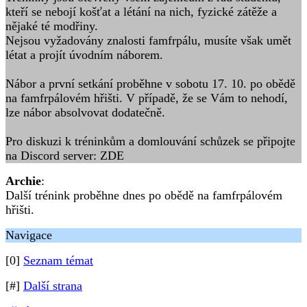
kteří se nebojí košťat a létání na nich, fyzické zátěže a
nějaké té modřiny.
Nejsou vyžadovány znalosti famfrpálu, musíte však umět
létat a projít úvodním náborem.
Nábor a první setkání proběhne v sobotu 17. 10. po obědě
na famfrpálovém hřišti. V případě, že se Vám to nehodí,
lze nábor absolvovat dodatečně.
Pro diskuzi k tréninkům a domlouvání schůzek se připojte
na Discord server: ZDE
Archie
:
Další trénink proběhne dnes po obědě na famfrpálovém
hřišti.
Navigace
[0]
Seznam témat
[#]
Další strana