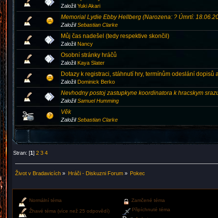
Založil
Yuki Akari
Memorial Lydie Ebby Hellberg (Narozena: ? Úmrtí: 18.06.2
Založil
Sebastian Clarke
Můj čas nadešel (tedy respektive skončil)
Založil
Nancy
Osobní stránky hráčů
Založil
Kaya Slater
Dotazy k registraci, stáhnutí hry, termínům odeslání dopisů a
Založil
Dominick Berko
Nevhodny postoj zastupkyne koordinatora k hracskym sra
Založil
Samuel Humming
Věk
Založil
Sebastian Clarke
Stran: [
1
]
2
3
4
Život v Bradavicích
»
Hráči - Diskuzni Forum
»
Pokec
Normální téma
Zamčené téma
Připíchnuté téma
Žhavé téma (více než 25 odpovědí)