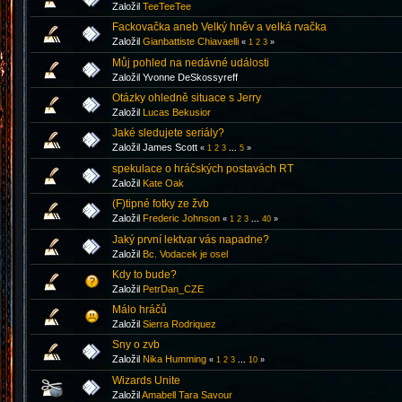
Založil
TeeTeeTee
Fackovačka aneb Velký hněv a velká rvačka
Založil
Gianbattiste Chiavaelli
«
1
2
3
»
Můj pohled na nedávné události
Založil Yvonne DeSkossyreff
Otázky ohledně situace s Jerry
Založil
Lucas Bekusior
Jaké sledujete seriály?
Založil James Scott
«
1
2
3
...
5
»
spekulace o hráčských postavách RT
Založil
Kate Oak
(F)tipné fotky ze žvb
Založil
Frederic Johnson
«
1
2
3
...
40
»
Jaký první lektvar vás napadne?
Založil
Bc. Vodacek je osel
Kdy to bude?
Založil
PetrDan_CZE
Málo hráčů
Založil
Sierra Rodriquez
Sny o zvb
Založil
Nika Humming
«
1
2
3
...
10
»
Wizards Unite
Založil
Amabell Tara Savour