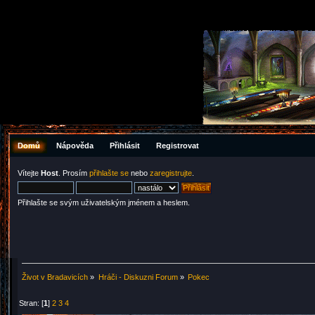
Domů
Nápověda
Přihlásit
Registrovat
Vítejte
Host
. Prosím
přihlašte se
nebo
zaregistrujte
.
Přihlašte se svým uživatelským jménem a heslem.
Život v Bradavicích
»
Hráči - Diskuzni Forum
»
Pokec
Stran: [
1
]
2
3
4