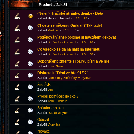
Předmět
/
Založil
(Nejen) Hráčské stránky, deníky - Beta
Založil Narion Themiall
«
1
2
3
...
80
»
Chcete se někomu Omluvit? Tak tady!
Založil
Medvěd
«
1
2
3
...
14
»
Poděkování aneb pojdme si navzájem děkovat
Založil
Bc. Vodacek je osel
«
1
2
3
...
95
»
Co vsecko se da na najit na internetu
Založil
Bc. Vodacek je osel
«
1
2
3
...
56
»
Doporučení: změňte si barvu písma ve hře!
Založil
Katie Nolin
Diskuse k "Dění ve hře 91/92"
Založil
Geneticky změněný Eskymak
Žije ŽvB
Založil
Leo
Prodej pomůcek do školy
Založil
Jade Cornelle
Sháním kontakt na...
Založil
Raziel Weyfen
Odjezd
Založil
Victoriaa
Nováčci.