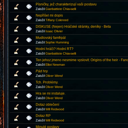
Písničky, jež charakterizují vaši postavu
Založil
Gianbattiste Chiavaelli
Nepřišel mi dopis
Založil
Tiffany Colereed
DISKUSE (Nejen) Hráčské stránky, deníky - Beta
Založil
Isaac Olivier
Mudlovský famfrpál
Založil
Sophie Humming
Hodní hráči? Hodní RT?
Založil
Gianbattiste Chiavaelli
Ten jehoz jmeno nesmime vyslovit: Origins of the heir - Fan
Založil
Elliot Newman
Pád hry.
Založil
Oliver Wend
Tch. Problémy.
Založil
Oliver Wend
Hra se mi instaluje.
Založil
Oliver Wend
Dotaz oblečení
Založil
Will Redwood
Dotaz RP
Založil
Will Redwood
Minulé postavy