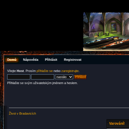
Domů
Nápověda
Přihlásit
Registrovat
Vítejte
Host
. Prosím
přihlašte se
nebo
zaregistrujte
.
Přihlašte se svým uživatelským jménem a heslem.
Život v Bradavicích
Varování!