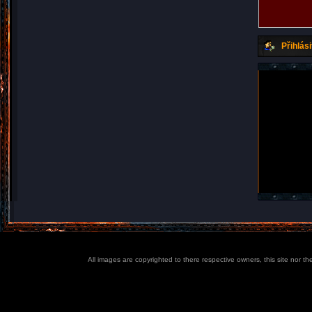
Přihlási
All images are copyrighted to there respective owners, this site nor t