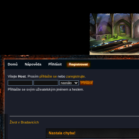
Domů
Nápověda
Přihlásit
Registrovat
Vítejte
Host
. Prosím
přihlašte se
nebo
zaregistrujte
.
Přihlašte se svým uživatelským jménem a heslem.
Život v Bradavicích
Nastala chyba!