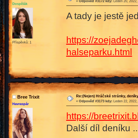
«
Odpověď #3172 kdy:
Leden 20, 2022,
Dospělák
A tady je jestě j
https://zoejadegh
Příspěvků: 1
halseparku.html
Re:(Nejen) Hráčské stránky, deníky
Bree Trixit
«
Odpověď #3173 kdy:
Leden 22, 2022,
Havraspár
https://breetrixi
Další díl deníku .