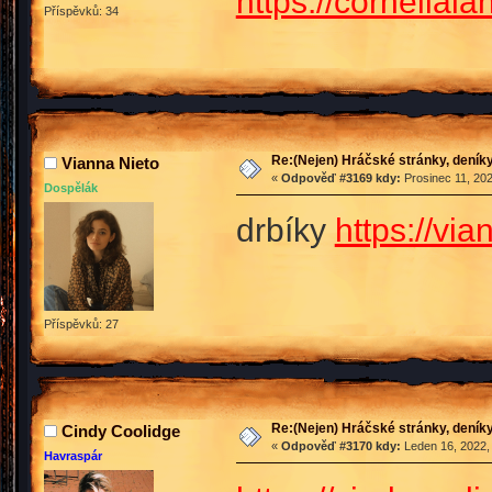
https://cornelial
Příspěvků: 34
Re:(Nejen) Hráčské stránky, deníky
Vianna Nieto
«
Odpověď #3169 kdy:
Prosinec 11, 202
Dospělák
drbíky
https://vi
Příspěvků: 27
Re:(Nejen) Hráčské stránky, deníky
Cindy Coolidge
«
Odpověď #3170 kdy:
Leden 16, 2022,
Havraspár