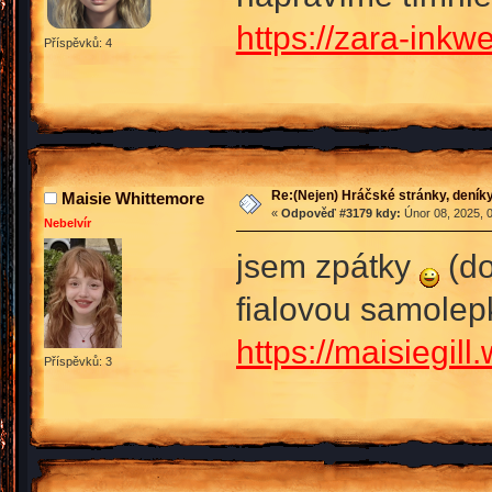
https://zara-inkw
Příspěvků: 4
Re:(Nejen) Hráčské stránky, deníky
Maisie Whittemore
«
Odpověď #3179 kdy:
Únor 08, 2025, 
Nebelvír
jsem zpátky
(do
fialovou samolep
https://maisiegill
Příspěvků: 3