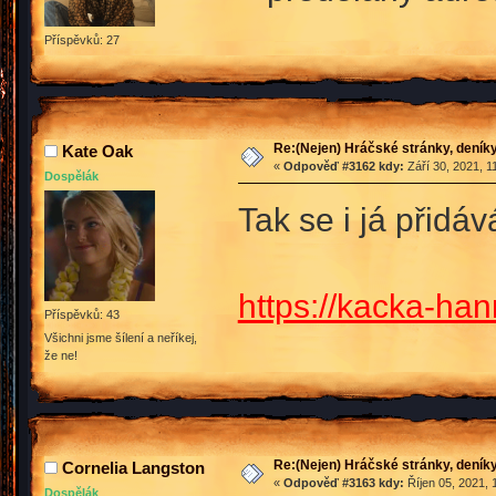
Příspěvků: 27
Re:(Nejen) Hráčské stránky, deníky
Kate Oak
«
Odpověď #3162 kdy:
Září 30, 2021, 1
Dospělák
Tak se i já přid
https://kacka-h
Příspěvků: 43
Všichni jsme šílení a neříkej,
že ne!
Re:(Nejen) Hráčské stránky, deníky
Cornelia Langston
«
Odpověď #3163 kdy:
Říjen 05, 2021, 
Dospělák