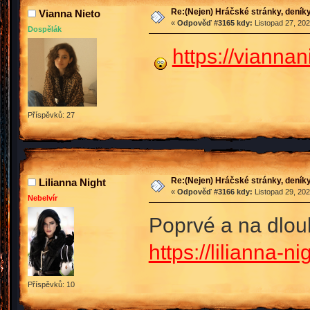
Re:(Nejen) Hráčské stránky, deníky
Vianna Nieto
«
Odpověď #3165 kdy:
Listopad 27, 202
Dospělák
https://viannan
Příspěvků: 27
Re:(Nejen) Hráčské stránky, deníky
Lilianna Night
«
Odpověď #3166 kdy:
Listopad 29, 202
Nebelvír
Poprvé a na dlou
https://lilianna-n
Příspěvků: 10