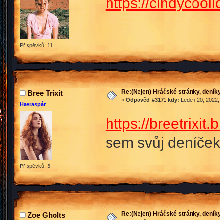
https://cindycoo
Příspěvků: 11
Re:(Nejen) Hráčské stránky, deníky
Bree Trixit
«
Odpověď #3171 kdy:
Leden 20, 2022,
Havraspár
https://breetrixi
sem svůj deníče
Příspěvků: 3
Re:(Nejen) Hráčské stránky, deníky
Zoe Gholts