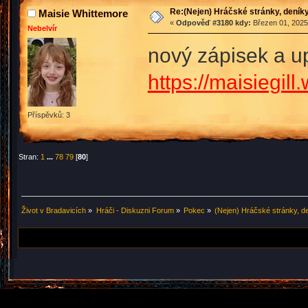
Re:(Nejen) Hráčské stránky, deníky
Maisie Whittemore
«
Odpověď #3180 kdy:
Březen 01, 2025
Nebelvír
nový zápisek a 
https://maisiegill
Příspěvků: 3
Stran:
1
...
78
79
[
80
]
Život v Bradavicích
»
Hráči - Diskuzni Forum
»
Pokec
»
(Nejen) Hráčské stránky, de