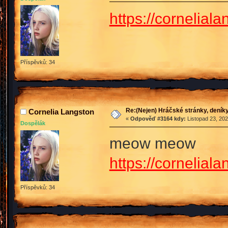
https://cornelial
Příspěvků: 34
Re:(Nejen) Hráčské stránky, deníky
Cornelia Langston
«
Odpověď #3164 kdy:
Listopad 23, 202
Dospělák
meow meow
https://cornelial
Příspěvků: 34