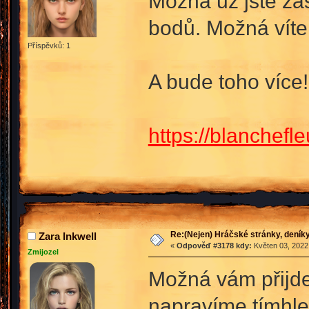
Možná už jste zas
bodů. Možná víte,
Příspěvků: 1
A bude toho více
https://blanchefl
Re:(Nejen) Hráčské stránky, deníky
Zara Inkwell
«
Odpověď #3178 kdy:
Květen 03, 2022,
Zmijozel
Možná vám přijde
napravíme tímhle