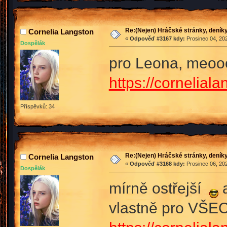
Re:(Nejen) Hráčské stránky, deníky
Cornelia Langston
«
Odpověď #3167 kdy:
Prosinec 04, 202
Dospělák
pro Leona, meo
https://cornelial
Příspěvků: 34
Re:(Nejen) Hráčské stránky, deníky
Cornelia Langston
«
Odpověď #3168 kdy:
Prosinec 06, 202
Dospělák
mírně ostřejší
a
vlastně pro VŠE