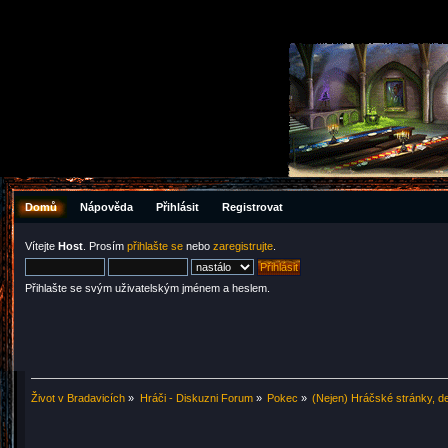
Domů
Nápověda
Přihlásit
Registrovat
Vítejte
Host
. Prosím
přihlašte se
nebo
zaregistrujte
.
Přihlašte se svým uživatelským jménem a heslem.
Život v Bradavicích
»
Hráči - Diskuzni Forum
»
Pokec
»
(Nejen) Hráčské stránky, de