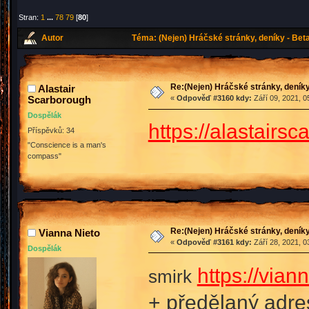
Stran:
1
...
78
79
[
80
]
Autor
Téma: (Nejen) Hráčské stránky, deníky - Bet
Re:(Nejen) Hráčské stránky, deníky
Alastair
Scarborough
«
Odpověď #3160 kdy:
Září 09, 2021, 0
Dospělák
https://alastair
Příspěvků: 34
"Conscience is a man's
compass"
Re:(Nejen) Hráčské stránky, deníky
Vianna Nieto
«
Odpověď #3161 kdy:
Září 28, 2021, 0
Dospělák
https://vian
smirk
+ předělaný adre