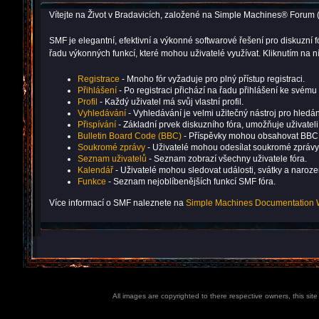
Vítejte na Život v Bradavicích, založené na Simple Machines® Forum 
SMF je elegantní, efektivní a výkonné softwarové řešení pro diskuz
řadu výkonných funkcí, které mohou uživatelé využívat. Kliknutím na
Registrace
- Mnoho fór vyžaduje pro plný přístup registraci.
Přihlášení
- Po registraci přichází na řadu přihlášení ke svému 
Profil
- Každý uživatel má svůj vlastní profil.
Vyhledávání
- Vyhledávání je velmi užitečný nástroj pro hledán
Přispívání
- Základní prvek diskuzního fóra, umožňuje uživatel
Bulletin Board Code (BBC)
- Příspěvky mohou obsahovat BBC
Soukromé zprávy
- Uživatelé mohou odesílat soukromé zprávy
Seznam uživatelů
- Seznam zobrazí všechny uživatele fóra.
Kalendář
- Uživatelé mohou sledovat události, svátky a naroz
Funkce
- Seznam nejoblíbenějších funkcí SMF fóra.
Více informací o SMF naleznete na
Simple Machines Documentation 
All images are copyrighted to there respective owners, this sit