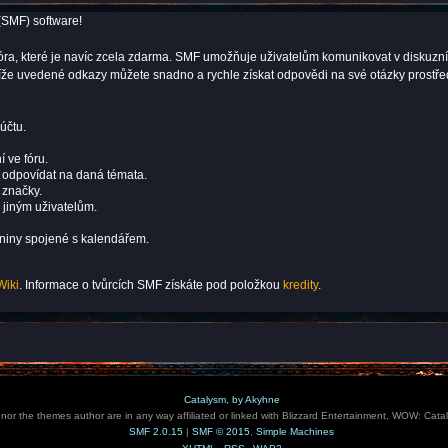
(SMF) software!
ní fóra, které je navíc zcela zdarma. SMF umožňuje uživatelům komunikovat v dis
 níže uvedené odkazy můžete snadno a rychle získat odpovědi na své otázky prostř
účtu.
í ve fóru.
i odpovídat na daná témata.
 značky.
 jiným uživatelům.
eniny spojené s kalendářem.
Wiki
. Informace o tvůrcích SMF získáte pod položkou
kredity
.
Catalysm, by Akyhne
e nor the themes author are in any way affiliated or linked with Blizzard Entertainment, WOW: Cata
SMF 2.0.15
|
SMF © 2015
,
Simple Machines