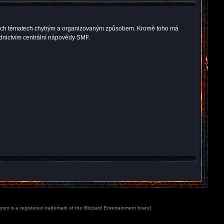
kuzních tématech chytrým a organizovaným způsobem. Kromě toho má
ednictvím centrální nápovědy SMF.
lysm is a registered trademark of the Blizzard Entertainment brand.