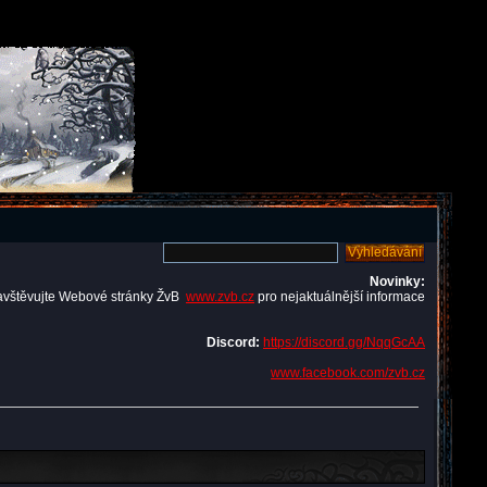
Novinky:
avštěvujte Webové stránky ŽvB
www.zvb.cz
pro nejaktuálnější informace
Discord:
https://discord.gg/NqqGcAA
www.facebook.com/zvb.cz