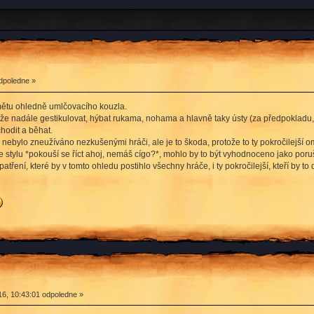
dpoledne »
mětu ohledně umlčovacího kouzla.
e nadále gestikulovat, hýbat rukama, nohama a hlavně taky ústy (za předpokladu, 
hodit a běhat.
 nebylo zneužíváno nezkušenými hráči, ale je to škoda, protože to ty pokročilejší 
stylu *pokouší se říct ahoj, nemáš cígo?*, mohlo by to být vyhodnoceno jako poruš
tření, které by v tomto ohledu postihlo všechny hráče, i ty pokročilejší, kteří by t
6, 10:43:01 odpoledne »