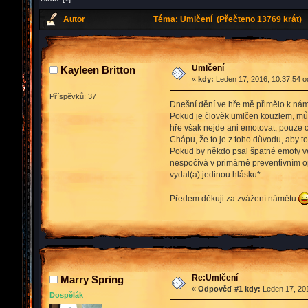
Autor
Téma: Umlčení (Přečteno 13769 krát)
Umlčení
Kayleen Britton
«
kdy:
Leden 17, 2016, 10:37:54 o
Příspěvků: 37
Dnešní dění ve hře mě přimělo k ná
Pokud je člověk umlčen kouzlem, můž
hře však nejde ani emotovat, pouze c
Chápu, že to je z toho důvodu, aby to
Pokud by někdo psal špatné emoty ve 
nespočívá v primárně preventivním opa
vydal(a) jedinou hlásku*
Předem děkuji za zvážení námětu
Re:Umlčení
Marry Spring
«
Odpověď #1 kdy:
Leden 17, 201
Dospělák