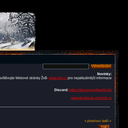
Novinky:
avštěvujte Webové stránky ŽvB
www.zvb.cz
pro nejaktuálnější informace
Discord:
https://discord.gg/NqqGcAA
www.facebook.com/zvb.cz
« předchozí
další »
TISK