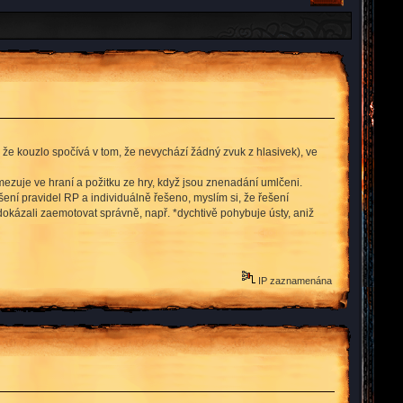
že kouzlo spočívá v tom, že nevychází žádný zvuk z hlasivek), ve
omezuje ve hraní a požitku ze hry, když jsou znenadání umlčeni.
ení pravidel RP a individuálně řešeno, myslím si, že řešení
o dokázali zaemotovat správně, např. *dychtivě pohybuje ústy, aniž
IP zaznamenána