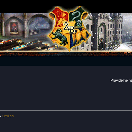
Pravidelně n
»
Umlčení