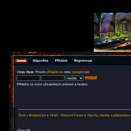
Domů
Nápověda
Přihlásit
Registrovat
Vítejte
Host
. Prosím
přihlašte se
nebo
zaregistrujte
.
Přihlašte se svým uživatelským jménem a heslem.
Život v Bradavicích
»
Hráči - Diskuzni Forum
»
Návrhy, náměty a připomínky
Stran: [
1
]