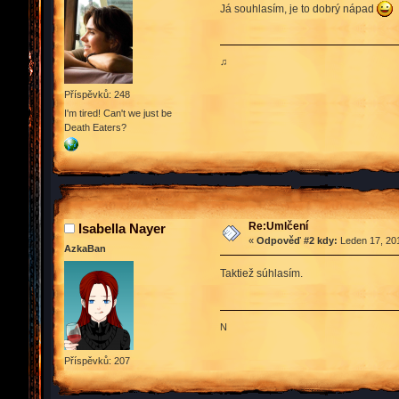
Já souhlasím, je to dobrý nápad
♫
Příspěvků: 248
I'm tired! Can't we just be
Death Eaters?
Re:Umlčení
Isabella Nayer
«
Odpověď #2 kdy:
Leden 17, 201
AzkaBan
Taktiež súhlasím.
N
Příspěvků: 207