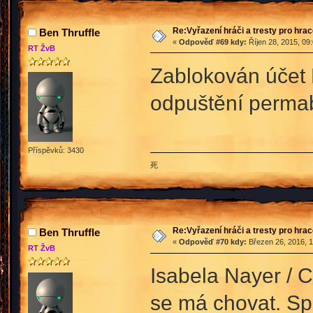
Re:Vyřazení hráči a tresty pro hra
Ben Thruffle
«
Odpověď #69 kdy:
Říjen 28, 2015, 09
RT ŽvB
Zablokován účet 
odpuštění perma
Příspěvků: 3430
死
Re:Vyřazení hráči a tresty pro hra
Ben Thruffle
«
Odpověď #70 kdy:
Březen 26, 2016, 1
RT ŽvB
Isabela Nayer / 
se má chovat. Sp