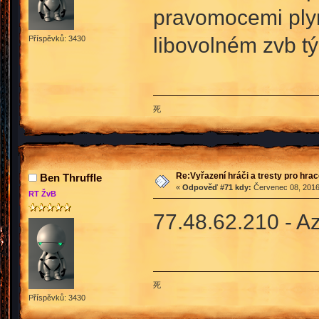
pravomocemi plyno
libovolném zvb 
Příspěvků: 3430
死
Re:Vyřazení hráči a tresty pro hra
Ben Thruffle
«
Odpověď #71 kdy:
Červenec 08, 2016
RT ŽvB
77.48.62.210 - 
死
Příspěvků: 3430