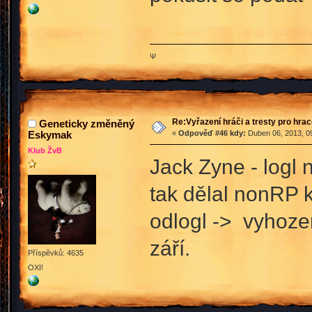
Ψ
Re:Vyřazení hráči a tresty pro hra
Geneticky změněný
Eskymak
«
Odpověď #46 kdy:
Duben 06, 2013, 09
Klub ŽvB
Jack Zyne - logl 
tak dělal nonRP k
odlogl -> vyhozen
září.
Příspěvků: 4635
OXI!