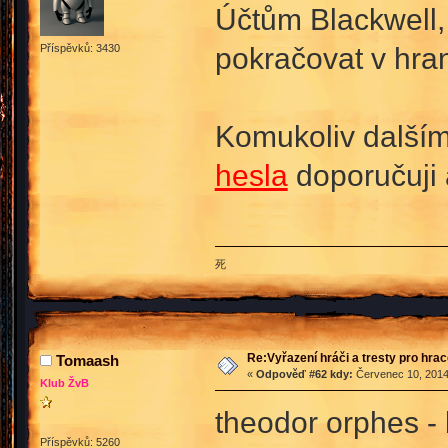
Účtům Blackwell,
pokračovat v hran
Příspěvků: 3430
Komukoliv dalším
hesla
doporučuji 
死
Re:Vyřazení hráči a tresty pro hra
Tomaash
«
Odpověď #62 kdy:
Červenec 10, 2014,
Klub ŽvB
theodor orphes - 
Příspěvků: 5260