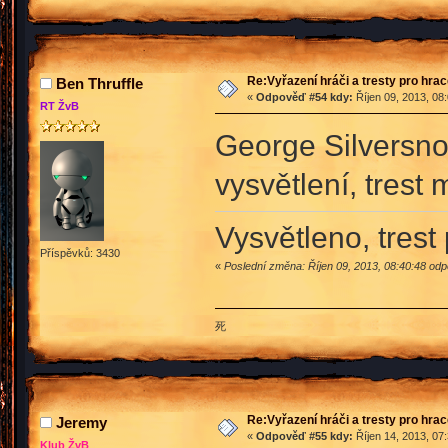
Re:Vyřazení hráči a tresty pro hra
Ben Thruffle
«
Odpověď #54 kdy:
Říjen 09, 2013, 08
RT ŽvB
George Silversn
vysvětlení, trest
Vysvětleno, trest
Příspěvků: 3430
«
Poslední změna: Říjen 09, 2013, 08:40:48 odp
死
Re:Vyřazení hráči a tresty pro hra
Jeremy
«
Odpověď #55 kdy:
Říjen 14, 2013, 07
Klub ŽvB