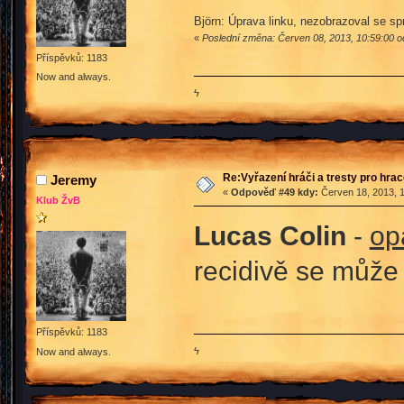
Björn: Úprava linku, nezobrazoval se sp
«
Poslední změna: Červen 08, 2013, 10:59:00 o
Příspěvků: 1183
Now and always.
ϟ
Re:Vyřazení hráči a tresty pro hra
Jeremy
«
Odpověď #49 kdy:
Červen 18, 2013, 1
Klub ŽvB
Lucas Colin
-
op
recidivě se může
Příspěvků: 1183
ϟ
Now and always.