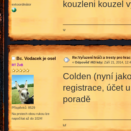
kouzleni kouzel v
exkoordinátor
Ψ
Re:Vyřazení hráči a tresty pro hra
Bc. Vodacek je osel
«
Odpověď #63 kdy:
Září 21, 2014, 12:
RT ŽvB
Colden (nyní jako
registrace, účet
poradě
Příspěvků: 8529
Na prstech obou rukou lze
napočítat až do 1024!
luf