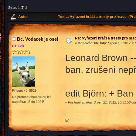
Stran:
1
[
2
]
3
Autor
Téma: Vyřazení hráči a tresty pro hrace (Př
Re: Vyřazení hráči a tresty pro hra
Bc. Vodacek je osel
«
Odpověď #40 kdy:
Srpen 13, 2012, 07
RT ŽvB
Leonard Brown --
ban, zrušení nep
edit Björn: + Ban
Příspěvků: 8529
Na prstech obou rukou lze
napočítat až do 1024!
«
Poslední změna: Srpen 21, 2012, 10:31:58 od
luf