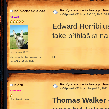
Re: Vyřazení hráči a tresty pro hra
Bc. Vodacek je osel
«
Odpověď #41 kdy:
Září 28, 2012, 08:
RT ŽvB
Edward Horribilus
také přihláška na
Příspěvků: 8529
luf
Na prstech obou rukou lze
napočítat až do 1024!
Re: Vyřazení hráči a tresty pro hra
Björn
«
Odpověď #42 kdy:
Listopad 24, 2012,
Klub ŽvB
Thomas Walker
Příspěvků: 1697