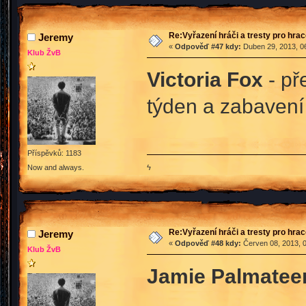
Re:Vyřazení hráči a tresty pro hra
Jeremy
«
Odpověď #47 kdy:
Duben 29, 2013, 06
Klub ŽvB
Victoria Fox
- př
týden a zabavení 
Příspěvků: 1183
ϟ
Now and always.
Re:Vyřazení hráči a tresty pro hra
Jeremy
«
Odpověď #48 kdy:
Červen 08, 2013, 0
Klub ŽvB
Jamie Palmatee