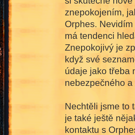
si skutečné nové 
znepokojením, ja
Orphes. Nevidím a
má tendenci hled
Znepokojivý je z
když své seznamov
údaje jako třeba 
nebezpečného a m
Nechtěli jsme to 
je také ještě něj
kontaktu s Orphes