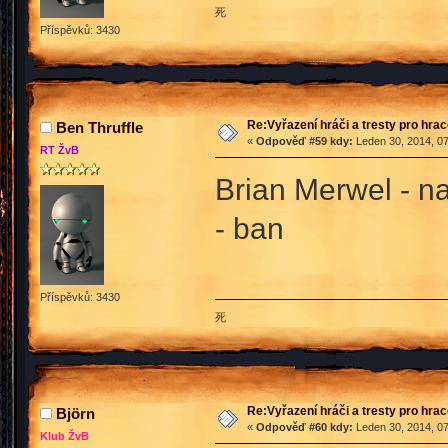
死
Příspěvků: 3430
Re:Vyřazení hráči a tresty pro hra
Ben Thruffle
«
Odpověď #59 kdy:
Leden 30, 2014, 07
RT ŽvB
Brian Merwel - n
- ban
Příspěvků: 3430
死
Re:Vyřazení hráči a tresty pro hra
Björn
«
Odpověď #60 kdy:
Leden 30, 2014, 07
Klub ŽvB