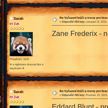
Re:Vyřazení hráči a tresty pro hra
Sarah
«
Odpověď #64 kdy:
Listopad 16, 2014,
RT ŽvB
Zane Frederix - 
Příspěvků: 3225
❄ a nightmare dressed like a
daydream ❄
Re:Vyřazení hráči a tresty pro hra
Sarah
«
Odpověď #65 kdy:
Prosinec 25, 2014,
RT ŽvB
Eddard Blunt - p