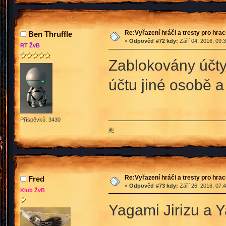
Re:Vyřazení hráči a tresty pro hra
Ben Thruffle
«
Odpověď #72 kdy:
Září 04, 2016, 09:
RT ŽvB
Zablokovány účty
účtu jiné osobě a 
Příspěvků: 3430
死
Re:Vyřazení hráči a tresty pro hra
Fred
«
Odpověď #73 kdy:
Září 26, 2016, 07:
Klub ŽvB
Yagami Jirizu a Y