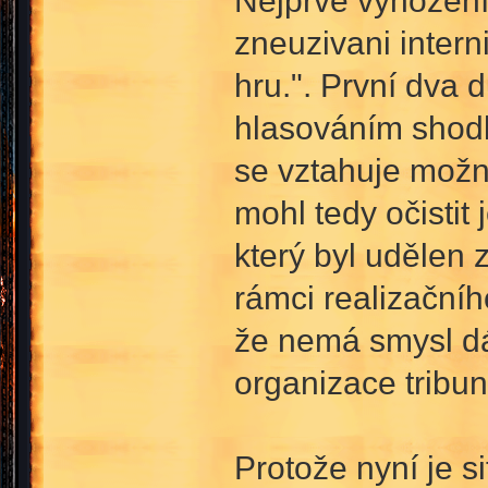
Nejprve vyhození 
zneuzivani intern
hru.". První dva 
hlasováním shodl 
se vztahuje možno
mohl tedy očistit
který byl udělen 
rámci realizačníh
že nemá smysl dá
organizace tribun
Protože nyní je s