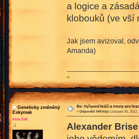
a logice a zásad
klobouků (ve vší 
Jak jsem avizoval, odv
Amanda)
♒
Re: Vyřazení hráči a tresty pro hra
Geneticky změněný
Eskymak
«
Odpověď #44 kdy:
Listopad 30, 2012,
Klub ŽvB
Alexander Brise
jeho vědomím, dl