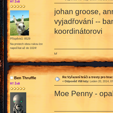
RT ŽvB
johan groose, ann
vyjadřování -- b
koordinátorovi
Příspěvků: 8529
Na prstech obou rukou lze
napočítat až do 1024!
luf
Re:Vyřazení hráči a tresty pro hra
Ben Thruffle
«
Odpověď #58 kdy:
Leden 20, 2014, 07
RT ŽvB
Moe Penny - opa