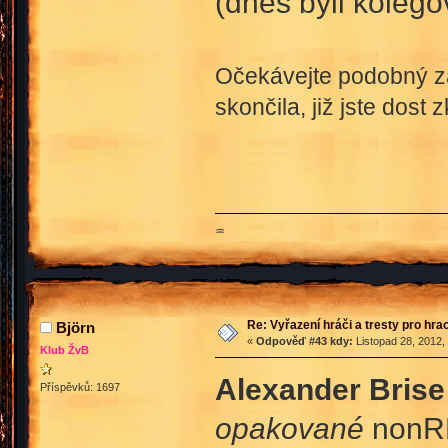
(dnes byli kolego
Očekávejte podobný zá
skončila, již jste dost 
♒
Re: Vyřazení hráči a tresty pro hra
Björn
«
Odpověď #43 kdy:
Listopad 28, 2012,
Klub ŽvB
Alexander Brise
Příspěvků: 1697
opakované
nonRP