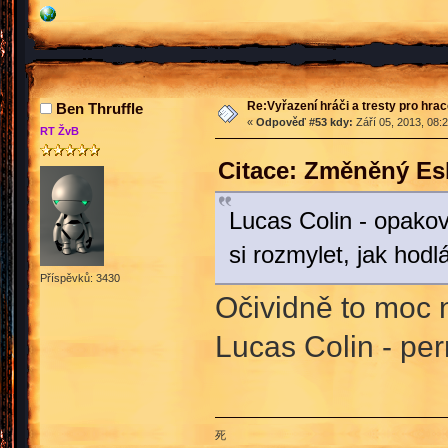
Re:Vyřazení hráči a tresty pro hra
Ben Thruffle
«
Odpověď #53 kdy:
Září 05, 2013, 08:
RT ŽvB
Citace: Změněný Es
Lucas Colin - opak
si rozmylet, jak hodl
Příspěvků: 3430
Očividně to moc 
Lucas Colin - p
死