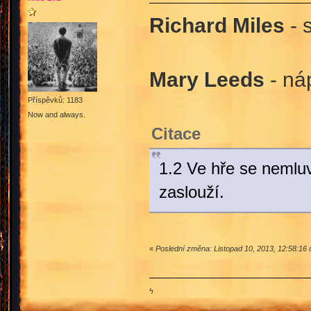
Richard Miles
- 
Mary Leeds
- ná
Příspěvků: 1183
Now and always.
Citace
1.2 Ve hře se nemluv
zaslouží.
«
Poslední změna: Listopad 10, 2013, 12:58:16
ϟ