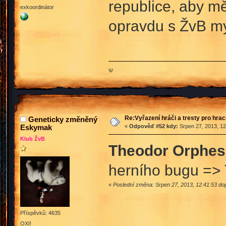
republice, aby měl
exkoordinátor
opravdu s ŽvB my
Ψ
Re:Vyřazení hráči a tresty pro hra
Geneticky změněný
Eskymak
«
Odpověď #52 kdy:
Srpen 27, 2013, 12
Klub ŽvB
Theodor Orphes
herního bugu =>
«
Poslední změna: Srpen 27, 2013, 12:41:53 
Příspěvků: 4635
OXI!