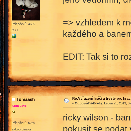
=> vzhledem k mé
Příspěvků: 4635
OXI!
každého a banem.
EDIT: Tak si to 
Re:Vyřazení hráči a tresty pro hra
Tomaash
«
Odpověď #45 kdy:
Leden 25, 2013, 07
Klub ŽvB
ricky wilson - ba
Příspěvků: 5260
pokusit se podat 
exkoordinátor