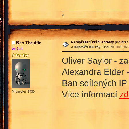
Ψ
Re:Vyřazení hráči a tresty pro hra
Ben Thruffle
«
Odpověď #68 kdy:
Únor 20, 2015, 07:
RT ŽvB
Oliver Saylor - z
Alexandra Elder 
Ban sdílených IP
Více informací
zd
Příspěvků: 3430