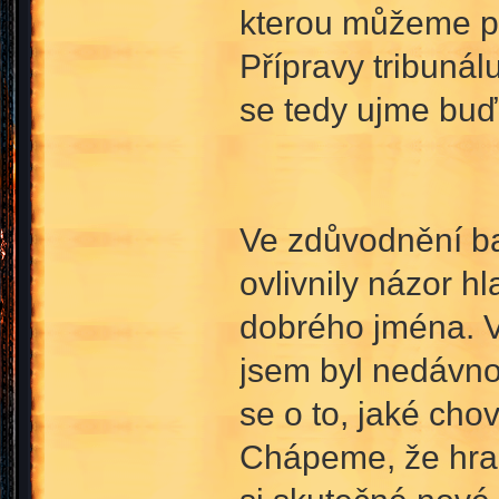
kterou můžeme po
Přípravy tribunál
se tedy ujme buď
Ve zdůvodnění ba
ovlivnily názor h
dobrého jména. V
jsem byl nedávno
se o to, jaké ch
Chápeme, že hra p