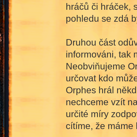
hráčů či hráček,
pohledu se zdá b
Druhou část odůvo
informováni, tak
Neobviňujeme Orp
určovat kdo může
Orphes hrál někde 
nechceme vzít na 
určité míry zodp
cítíme, že máme 