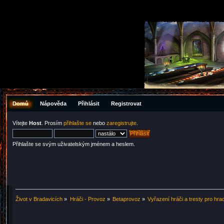
Domů
Nápověda
Přihlásit
Registrovat
Vítejte
Host
. Prosím
přihlašte se
nebo
zaregistrujte
.
Přihlašte se svým uživatelským jménem a heslem.
Život v Bradavicích
»
Hráči - Provoz
»
Betaprovoz
»
Vyřazení hráči a tresty pro hra