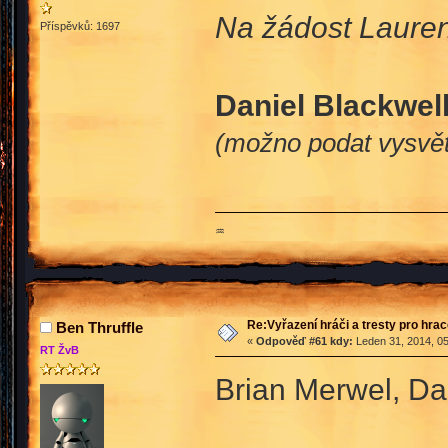
Na žádost Lauren
Příspěvků: 1697
Daniel Blackwel
(možno podat vysvět
♒
Re:Vyřazení hráči a tresty pro hra
Ben Thruffle
«
Odpověď #61 kdy:
Leden 31, 2014, 05
RT ŽvB
Brian Merwel, Dan