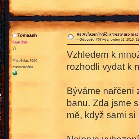
Re:Vyřazení hráči a tresty pro hra
Tomaash
«
Odpověď #67 kdy:
Leden 21, 2015, 12
Klub ŽvB
Vzhledem k množ
Příspěvků: 5260
rozhodli vydat k 
exkoordinátor
Býváme nařčeni 
banu. Zda jsme s
mě, když sami si 