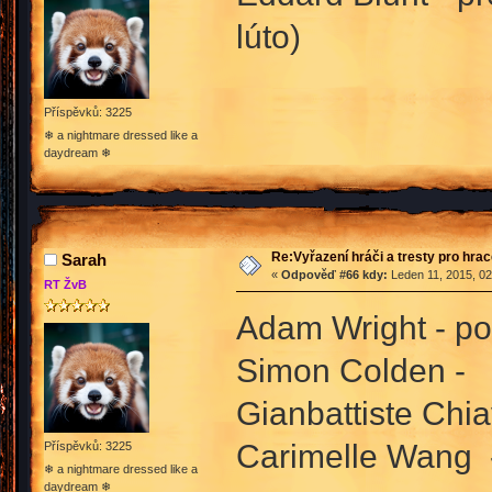
lúto)
Příspěvků: 3225
❄ a nightmare dressed like a
daydream ❄
Re:Vyřazení hráči a tresty pro hra
Sarah
«
Odpověď #66 kdy:
Leden 11, 2015, 02
RT ŽvB
Adam Wright - por
Simon Colden - p
Gianbattiste Chia
Carimelle Wang -
Příspěvků: 3225
❄ a nightmare dressed like a
daydream ❄