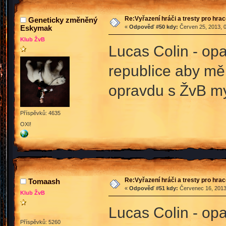
Re:Vyřazení hráči a tresty pro hra
Geneticky změněný
Eskymak
«
Odpověď #50 kdy:
Červen 25, 2013, 0
Klub ŽvB
Lucas Colin - o
republice aby měl
opravdu s ŽvB my
Příspěvků: 4635
OXI!
Re:Vyřazení hráči a tresty pro hra
Tomaash
«
Odpověď #51 kdy:
Červenec 16, 2013
Klub ŽvB
Lucas Colin - o
Příspěvků: 5260