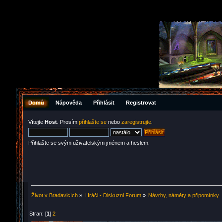
Domů
Nápověda
Přihlásit
Registrovat
Vítejte
Host
. Prosím
přihlašte se
nebo
zaregistrujte
.
Přihlašte se svým uživatelským jménem a heslem.
Život v Bradavicích
»
Hráči - Diskuzni Forum
»
Návrhy, náměty a připomínky
Stran: [
1
]
2