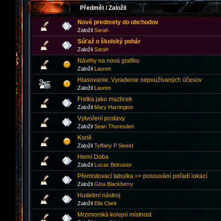
Předmět
/
Založil
Nové predmety do obchodov
Založil
Sarah
Súťaž o školský pohár
Založil
Sarah
Návrhy na novú grafiku
Založil
Lauren
Hlasovanie: Vyradenie nepoužívaných účesov
Založil
Lauren
Fretka jako mazlicek
Založil
Mary Harrington
Vytvoření postavy
Založil
Sean Thoresden
Koně
Založil
Tyffany P Sweet
Herní Doba
Založil
Lucas Bekusior
Přemistovací tabulka => posouvání pořadí lokací
Založil
Gina Blackberry
Hudební nástroj
Založil
Ella Clark
Mrzimorská kolejní místnost