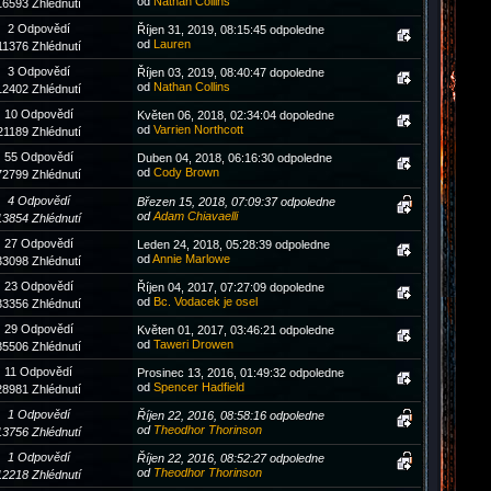
od
Nathan Collins
16593 Zhlédnutí
2 Odpovědí
Říjen 31, 2019, 08:15:45 odpoledne
od
Lauren
11376 Zhlédnutí
3 Odpovědí
Říjen 03, 2019, 08:40:47 dopoledne
od
Nathan Collins
12402 Zhlédnutí
10 Odpovědí
Květen 06, 2018, 02:34:04 dopoledne
od
Varrien Northcott
21189 Zhlédnutí
55 Odpovědí
Duben 04, 2018, 06:16:30 odpoledne
od
Cody Brown
72799 Zhlédnutí
4 Odpovědí
Březen 15, 2018, 07:09:37 odpoledne
od
Adam Chiavaelli
13854 Zhlédnutí
27 Odpovědí
Leden 24, 2018, 05:28:39 odpoledne
od
Annie Marlowe
33098 Zhlédnutí
23 Odpovědí
Říjen 04, 2017, 07:27:09 dopoledne
od
Bc. Vodacek je osel
33356 Zhlédnutí
29 Odpovědí
Květen 01, 2017, 03:46:21 odpoledne
od
Taweri Drowen
35506 Zhlédnutí
11 Odpovědí
Prosinec 13, 2016, 01:49:32 odpoledne
od
Spencer Hadfield
28981 Zhlédnutí
1 Odpovědí
Říjen 22, 2016, 08:58:16 odpoledne
od
Theodhor Thorinson
13756 Zhlédnutí
1 Odpovědí
Říjen 22, 2016, 08:52:27 odpoledne
od
Theodhor Thorinson
12218 Zhlédnutí