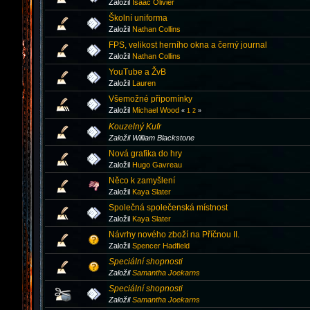
Založil
Isaac Olivier
Školní uniforma
Založil
Nathan Collins
FPS, velikost herního okna a černý journal
Založil
Nathan Collins
YouTube a ŽvB
Založil
Lauren
Všemožné připomínky
Založil
Michael Wood
«
1
2
»
Kouzelný Kufr
Založil William Blackstone
Nová grafika do hry
Založil
Hugo Gavreau
Něco k zamyšlení
Založil
Kaya Slater
Společná společenská místnost
Založil
Kaya Slater
Návrhy nového zboží na Příčnou II.
Založil
Spencer Hadfield
Speciální shopnosti
Založil
Samantha Joekarns
Speciální shopnosti
Založil
Samantha Joekarns