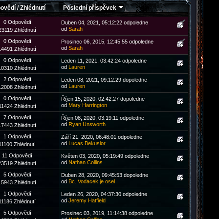
ovědí
/
Zhlédnutí
Poslední příspěvek
0 Odpovědí
Duben 04, 2021, 05:12:22 odpoledne
od
Sarah
23119 Zhlédnutí
0 Odpovědí
Prosinec 06, 2015, 12:45:55 odpoledne
od
Sarah
14491 Zhlédnutí
0 Odpovědí
Leden 11, 2021, 03:42:24 odpoledne
od
Lauren
10310 Zhlédnutí
2 Odpovědí
Leden 08, 2021, 09:12:29 dopoledne
od
Lauren
12008 Zhlédnutí
0 Odpovědí
Říjen 15, 2020, 02:42:27 dopoledne
od
Mary Harrington
11424 Zhlédnutí
7 Odpovědí
Říjen 08, 2020, 03:19:11 odpoledne
od
Ryan Unsworth
17443 Zhlédnutí
1 Odpovědí
Září 21, 2020, 06:48:01 odpoledne
od
Lucas Bekusior
11100 Zhlédnutí
11 Odpovědí
Květen 03, 2020, 05:19:49 odpoledne
od
Nathan Collins
23519 Zhlédnutí
5 Odpovědí
Duben 28, 2020, 09:45:53 dopoledne
od
Bc. Vodacek je osel
15943 Zhlédnutí
1 Odpovědí
Leden 26, 2020, 04:37:30 odpoledne
od
Jeremy Hatfield
11186 Zhlédnutí
5 Odpovědí
Prosinec 03, 2019, 11:14:38 odpoledne