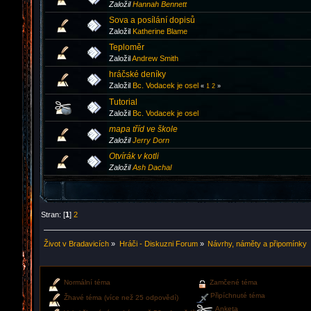
Založil
Hannah Bennett
Sova a posílání dopisů
Založil
Katherine Blame
Teploměr
Založil
Andrew Smith
hráčské deníky
Založil
Bc. Vodacek je osel
«
1
2
»
Tutorial
Založil
Bc. Vodacek je osel
mapa tříd ve škole
Založil
Jerry Dorn
Otvírák v kotli
Založil
Ash Dachal
Stran: [
1
]
2
Život v Bradavicích
»
Hráči - Diskuzni Forum
»
Návrhy, náměty a připomínky
Normální téma
Zamčené téma
Připíchnuté téma
Žhavé téma (více než 25 odpovědí)
Anketa