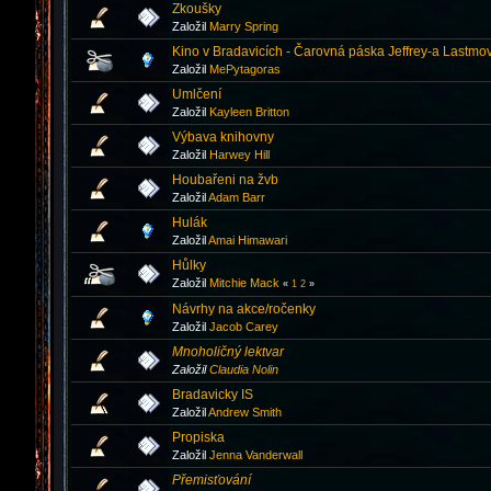
Zkoušky
Založil
Marry Spring
Kino v Bradavicích - Čarovná páska Jeffrey-a Lastmo
Založil
MePytagoras
Umlčení
Založil
Kayleen Britton
Výbava knihovny
Založil
Harwey Hill
Houbařeni na žvb
Založil
Adam Barr
Hulák
Založil
Amai Himawari
Hůlky
Založil
Mitchie Mack
«
1
2
»
Návrhy na akce/ročenky
Založil
Jacob Carey
Mnoholičný lektvar
Založil
Claudia Nolin
Bradavicky IS
Založil
Andrew Smith
Propiska
Založil
Jenna Vanderwall
Přemisťování