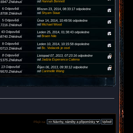
od
Hannah Bennett
16947 Zhlédnutí
6 Odpovědí
Březen 23, 2014, 08:33:17 odpoledne
od
Shyam Staar
18708 Zhlédnutí
5 Odpovědí
Únor 14, 2014, 10:49:56 odpoledne
od
Michael Wood
17216 Zhlédnutí
43 Odpovědí
Leden 25, 2014, 01:38:43 odpoledne
od
Braen Nile
58740 Zhlédnutí
8 Odpovědí
Leden 10, 2014, 10:15:58 dopoledne
od
Bc. Vodacek je osel
20713 Zhlédnutí
8 Odpovědí
Listopad 07, 2013, 07:23:16 odpoledne
od
Jadzia Esperanca Caitena
21375 Zhlédnutí
13 Odpovědí
Říjen 06, 2013, 09:30:12 odpoledne
od
Carimelle Wang
29570 Zhlédnutí
Přejít na: