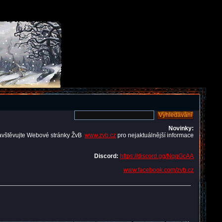
Novinky:
avštěvujte Webové stránky ŽvB
www.zvb.cz
pro nejaktuálnější informace
Discord:
https://discord.gg/NqqGcAA
www.facebook.com/zvb.cz