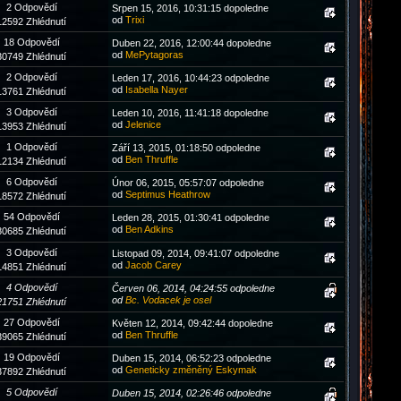
2 Odpovědí
Srpen 15, 2016, 10:31:15 dopoledne
od
Trixi
12592 Zhlédnutí
18 Odpovědí
Duben 22, 2016, 12:00:44 dopoledne
od
MePytagoras
30749 Zhlédnutí
2 Odpovědí
Leden 17, 2016, 10:44:23 odpoledne
od
Isabella Nayer
13761 Zhlédnutí
3 Odpovědí
Leden 10, 2016, 11:41:18 dopoledne
od
Jelenice
13953 Zhlédnutí
1 Odpovědí
Září 13, 2015, 01:18:50 odpoledne
od
Ben Thruffle
12134 Zhlédnutí
6 Odpovědí
Únor 06, 2015, 05:57:07 odpoledne
od
Septimus Heathrow
18572 Zhlédnutí
54 Odpovědí
Leden 28, 2015, 01:30:41 odpoledne
od
Ben Adkins
80685 Zhlédnutí
3 Odpovědí
Listopad 09, 2014, 09:41:07 odpoledne
od
Jacob Carey
14851 Zhlédnutí
4 Odpovědí
Červen 06, 2014, 04:24:55 odpoledne
od
Bc. Vodacek je osel
21751 Zhlédnutí
27 Odpovědí
Květen 12, 2014, 09:42:44 dopoledne
od
Ben Thruffle
39065 Zhlédnutí
19 Odpovědí
Duben 15, 2014, 06:52:23 odpoledne
od
Geneticky změněný Eskymak
37892 Zhlédnutí
5 Odpovědí
Duben 15, 2014, 02:26:46 odpoledne