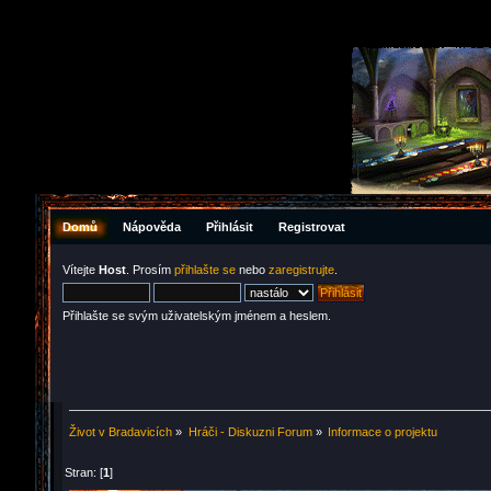
Domů
Nápověda
Přihlásit
Registrovat
Vítejte
Host
. Prosím
přihlašte se
nebo
zaregistrujte
.
Přihlašte se svým uživatelským jménem a heslem.
Život v Bradavicích
»
Hráči - Diskuzni Forum
»
Informace o projektu
Stran: [
1
]