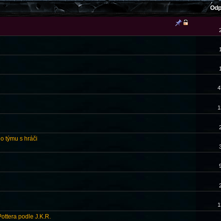
Odp
4
1
ho týmu s hráči
1
ottera podle J.K.R.