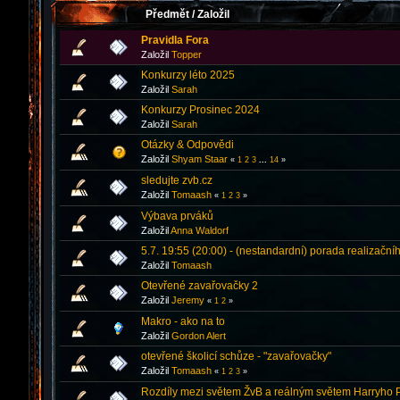
Předmět
/
Založil
Pravidla Fora
Založil
Topper
Konkurzy léto 2025
Založil
Sarah
Konkurzy Prosinec 2024
Založil
Sarah
Otázky & Odpovědi
Založil
Shyam Staar
«
1
2
3
...
14
»
sledujte zvb.cz
Založil
Tomaash
«
1
2
3
»
Výbava prváků
Založil
Anna Waldorf
5.7. 19:55 (20:00) - (nestandardní) porada realizační
Založil
Tomaash
Otevřené zavařovačky 2
Založil
Jeremy
«
1
2
»
Makro - ako na to
Založil
Gordon Alert
otevřené školicí schůze - "zavařovačky"
Založil
Tomaash
«
1
2
3
»
Rozdíly mezi světem ŽvB a reálným světem Harryho P