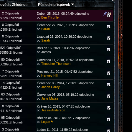
ovědí
/
Zhlédnutí
Poslední příspěvek
2 Odpovědí
Duben 25, 2016, 08:24:49 odpoledne
od
Ben Thruffle
27228 Zhlédnutí
0 Odpovědí
Červenec 27, 2025, 10:59:36 dopoledne
od
Sarah
10306 Zhlédnutí
0 Odpovědí
Listopad 26, 2024, 10:36:20 dopoledne
od
Sarah
15733 Zhlédnutí
521 Odpovědí
Březen 16, 2021, 10:45:37 dopoledne
od James
76556 Zhlédnutí
80 Odpovědí
Červenec 11, 2018, 10:52:28 odpoledne
od
Theodhor Thorinson
30289 Zhlédnutí
7 Odpovědí
Prosinec 21, 2015, 09:47:52 dopoledne
od
Harwey Hill
22821 Zhlédnutí
14 Odpovědí
Červenec 06, 2014, 12:36:13 dopoledne
od
Jacob Carey
34320 Zhlédnutí
63 Odpovědí
Červenec 05, 2013, 05:19:22 odpoledne
od
Jane Matiss
91618 Zhlédnutí
8 Odpovědí
Květen 16, 2013, 04:07:25 odpoledne
od
Jessie Anderson
27418 Zhlédnutí
95 Odpovědí
Březen 04, 2012, 04:09:17 odpoledne
od
Logan ϟ
30231 Zhlédnutí
3 Odpovědí
Leden 11, 2011, 11:59:22 odpoledne