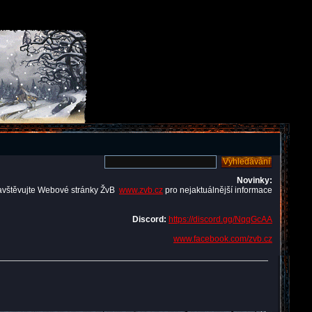
Novinky:
avštěvujte Webové stránky ŽvB
www.zvb.cz
pro nejaktuálnější informace
Discord:
https://discord.gg/NqqGcAA
www.facebook.com/zvb.cz