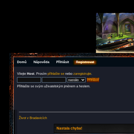
Domů
Nápověda
Přihlásit
Registrovat
Vítejte
Host
. Prosím
přihlašte se
nebo
zaregistrujte
.
Přihlašte se svým uživatelským jménem a heslem.
Život v Bradavicích
Nastala chyba!