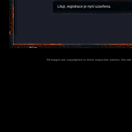
Lituji, registrace je nyní uzavřena.
All images are copyrighted to there respective owners, this sit