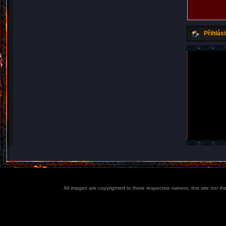
Přihlási
All images are copyrighted to there respective owners, this site nor t