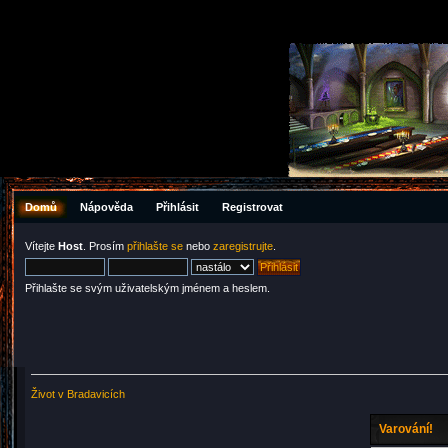
Domů
Nápověda
Přihlásit
Registrovat
Vítejte
Host
. Prosím
přihlašte se
nebo
zaregistrujte
.
Přihlašte se svým uživatelským jménem a heslem.
Život v Bradavicích
Varování!