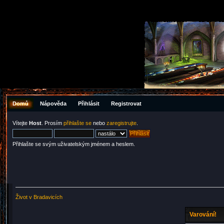
Domů
Nápověda
Přihlásit
Registrovat
Vítejte
Host
. Prosím
přihlašte se
nebo
zaregistrujte
.
Přihlašte se svým uživatelským jménem a heslem.
Život v Bradavicích
Varování!