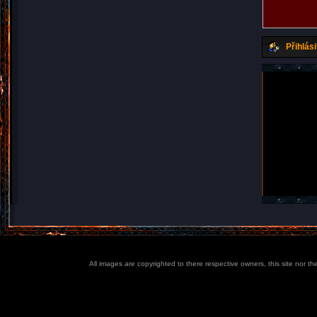
Přihlási
All images are copyrighted to there respective owners, this site nor t