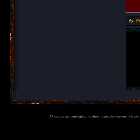
Př
All images are copyrighted to there respective owners, this sit