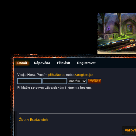
Domů
Nápověda
Přihlásit
Registrovat
Vítejte
Host
. Prosím
přihlašte se
nebo
zaregistrujte
.
Přihlašte se svým uživatelským jménem a heslem.
Život v Bradavicích
Varová