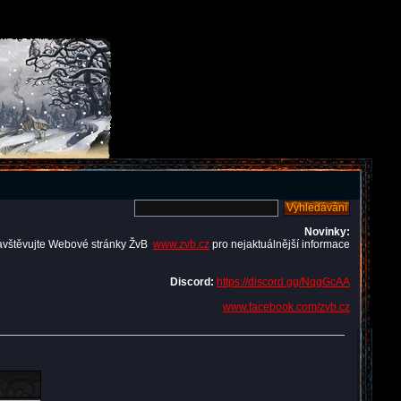
Novinky:
avštěvujte Webové stránky ŽvB
www.zvb.cz
pro nejaktuálnější informace
Discord:
https://discord.gg/NqqGcAA
www.facebook.com/zvb.cz