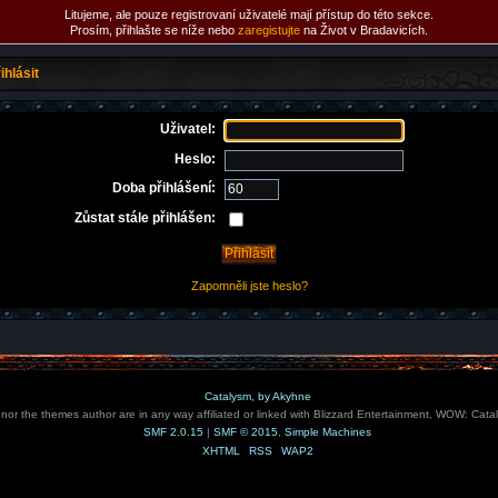
Litujeme, ale pouze registrovaní uživatelé mají přístup do této sekce.
Prosím, přihlašte se níže nebo
zaregistujte
na Život v Bradavicích.
ihlásit
Uživatel:
Heslo:
Doba přihlášení:
Zůstat stále přihlášen:
Zapomněli jste heslo?
Catalysm, by Akyhne
e nor the themes author are in any way affiliated or linked with Blizzard Entertainment, WOW: Cata
SMF 2.0.15
|
SMF © 2015
,
Simple Machines
XHTML
RSS
WAP2