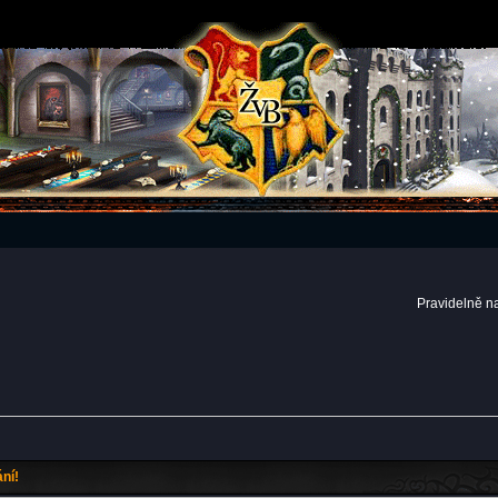
Pravidelně n
ní!